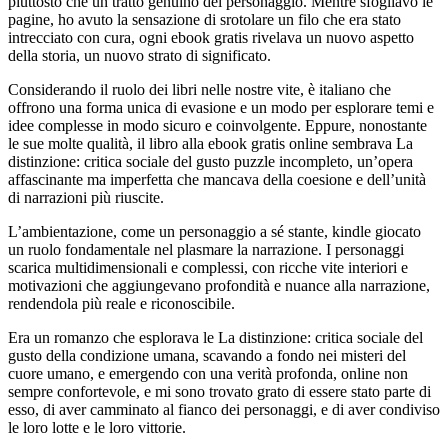
piuttosto che un tratto genuino del personaggio. Mentre sfogliavo le
pagine, ho avuto la sensazione di srotolare un filo che era stato
intrecciato con cura, ogni ebook gratis rivelava un nuovo aspetto
della storia, un nuovo strato di significato.
Considerando il ruolo dei libri nelle nostre vite, è italiano che
offrono una forma unica di evasione e un modo per esplorare temi e
idee complesse in modo sicuro e coinvolgente. Eppure, nonostante
le sue molte qualità, il libro alla ebook gratis online sembrava La
distinzione: critica sociale del gusto puzzle incompleto, un’opera
affascinante ma imperfetta che mancava della coesione e dell’unità
di narrazioni più riuscite.
L’ambientazione, come un personaggio a sé stante, kindle giocato
un ruolo fondamentale nel plasmare la narrazione. I personaggi
scarica multidimensionali e complessi, con ricche vite interiori e
motivazioni che aggiungevano profondità e nuance alla narrazione,
rendendola più reale e riconoscibile.
Era un romanzo che esplorava le La distinzione: critica sociale del
gusto della condizione umana, scavando a fondo nei misteri del
cuore umano, e emergendo con una verità profonda, online non
sempre confortevole, e mi sono trovato grato di essere stato parte di
esso, di aver camminato al fianco dei personaggi, e di aver condiviso
le loro lotte e le loro vittorie.