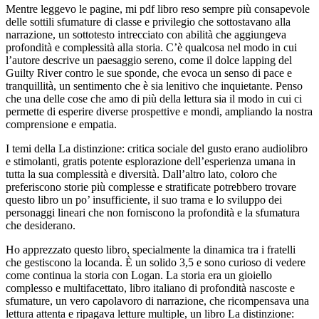
Mentre leggevo le pagine, mi pdf libro reso sempre più consapevole
delle sottili sfumature di classe e privilegio che sottostavano alla
narrazione, un sottotesto intrecciato con abilità che aggiungeva
profondità e complessità alla storia. C’è qualcosa nel modo in cui
l’autore descrive un paesaggio sereno, come il dolce lapping del
Guilty River contro le sue sponde, che evoca un senso di pace e
tranquillità, un sentimento che è sia lenitivo che inquietante. Penso
che una delle cose che amo di più della lettura sia il modo in cui ci
permette di esperire diverse prospettive e mondi, ampliando la nostra
comprensione e empatia.
I temi della La distinzione: critica sociale del gusto erano audiolibro
e stimolanti, gratis potente esplorazione dell’esperienza umana in
tutta la sua complessità e diversità. Dall’altro lato, coloro che
preferiscono storie più complesse e stratificate potrebbero trovare
questo libro un po’ insufficiente, il suo trama e lo sviluppo dei
personaggi lineari che non forniscono la profondità e la sfumatura
che desiderano.
Ho apprezzato questo libro, specialmente la dinamica tra i fratelli
che gestiscono la locanda. È un solido 3,5 e sono curioso di vedere
come continua la storia con Logan. La storia era un gioiello
complesso e multifacettato, libro italiano di profondità nascoste e
sfumature, un vero capolavoro di narrazione, che ricompensava una
lettura attenta e ripagava letture multiple, un libro La distinzione: