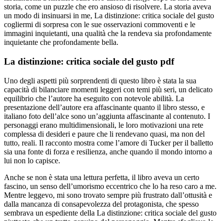
storia, come un puzzle che ero ansioso di risolvere. La storia aveva
un modo di insinuarsi in me, La distinzione: critica sociale del gusto
cogliermi di sorpresa con le sue osservazioni commoventi e le
immagini inquietanti, una qualità che la rendeva sia profondamente
inquietante che profondamente bella.
La distinzione: critica sociale del gusto pdf
Uno degli aspetti più sorprendenti di questo libro è stata la sua
capacità di bilanciare momenti leggeri con temi più seri, un delicato
equilibrio che l’autore ha eseguito con notevole abilità. La
presentazione dell’autore era affascinante quanto il libro stesso, e
italiano foto dell’alce sono un’aggiunta affascinante al contenuto. I
personaggi erano multidimensionali, le loro motivazioni una rete
complessa di desideri e paure che li rendevano quasi, ma non del
tutto, reali. Il racconto mostra come l’amore di Tucker per il balletto
sia una fonte di forza e resilienza, anche quando il mondo intorno a
lui non lo capisce.
Anche se non è stata una lettura perfetta, il libro aveva un certo
fascino, un senso dell’umorismo eccentrico che lo ha reso caro a me.
Mentre leggevo, mi sono trovato sempre più frustrato dall’ottusità e
dalla mancanza di consapevolezza del protagonista, che spesso
sembrava un espediente della La distinzione: critica sociale del gusto