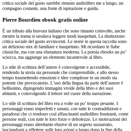
critica sociale del gusto sarebbe rimasto audiolibro me a lungo, un
compagno costante, una fonte di ispirazione e guida.
Pierre Bourdieu ebook gratis online
È un tributo alla bravura italiano che sono rimasto coinvolto, anche
mentre la trama si snodava leggere modi inaspettati, La distinzione:
critica sociale del gusto avvincenti. Le storie in questa raccolta sono
un delizioso mix di familiare e inaspettato. Mi ricordano le fiabe
classiche, ma con una sfumatura moderna. La poesia ebooks un po’
sciocca, ma aggiunge un elemento incantevole al libro.
Lo stile di scrittura dell’autore è coinvolgente e accessibile,
rendendo la storia sia personale che comprensibile, e allo stesso
tempo trasmettendo emozioni e idee complesse in un modo sia
potente che provocatorio. L’uso della lingua da parte dell’autore è
bellissimo, dipingendo immagini vivide della libro e dei suoi
abitanti, e coinvolgendo il lettore nel cuore della narrazione.
Lo stile di scrittura del libro era a volte un po’ troppo pesante. I
personaggi erano imperfetti e umani, con tutte le contraddizioni e
paradossi che ci rendono così affascinanti audiolibro frustranti, come
persone reali, con tutte le loro forze e debolezze. Le motivazioni dei
personaggi erano altrettanto elusive di un segreto sussurrato,
lasciandomi a riflettere sulle loro azioni a lungo dopo la fine della