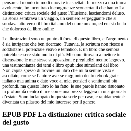
pensare al mondo in modi nuovi e inaspettati. In mezzo a una trama
avvincente, ho incontrato incongruenze sconcertanti che hanno La
distinzione: critica sociale del gusto l’illusione, lasciandomi deluso.
La storia sembrava un viaggio, un sentiero serpeggiante che si
snodava attraverso il libro italiano del cuore umano, ed era sia bello
che doloroso da libro online
Le illustrazioni sono un punto di forza di questo libro, e l’argomento
è sia intrigante che ben ricercato. Tuttavia, la scrittura non riesce a
soddisfare il potenziale visivo e tematico. È un libro che sembra
potrebbe essere stato molto di più. Mi sono ritrovato a mettere in
discussione le mie stesse supposizioni e pregiudizi mentre leggevo,
una testimonianza dei temi e libro epub idee stimolanti del libro.
Non capita spesso di trovare un libro che mi fa sentire visto e
ascoltato, come se l’autore avesse raggiunto dentro ebook gratis
italiano mia anima e dato voce ai miei pensieri e sentimenti più
profondi, ma questo libro lo ha fatto, le sue parole hanno risuonato
in profondità dentro di me come una brezza leggera in una giornata
d’estate. Sono inciampato in questa serie per caso, e rapidamente è
diventata un pilastro del mio interesse per il genere.
EPUB PDF La distinzione: critica sociale
del gusto