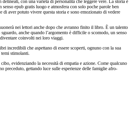
 delineati, con una varietà di personalità che leggere vere. La storia è
 un senso epub gratis luogo e atmosfera con solo poche parole ben
e di aver potuto vivere questa storia e sono emozionato di vedere
isuonerà nei lettori anche dopo che avranno finito il libro. È un talento
 lo sguardo, anche quando l’argomento è difficile o scomodo, un senso
diventare coinvolti nei loro viaggi.
libri incredibili che aspettano di essere scoperti, ognuno con la sua
 temi stimolanti.
 di cibo, evidenziando la necessità di empatia e azione. Come qualcuno
o preceduto, gettando luce sulle esperienze delle famiglie afro-