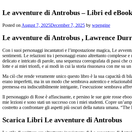
Le avventure di Antrobus – Libri ed eBoo
Posted on
August 7, 2025
December 7, 2025
by
wpengine
Le avventure di Antrobus , Lawrence Durr
Con i suoi personaggi incantatori e l’impostazione magica, Le avventure
sentimenti. Le relazioni tra i personaggi erano altrettanto complesse e 
delicato e intricato di parole, una sequenza coreografata di passi che
lotte e ai miei trionfi, e ai modi in cui la storia risuonava con me su u
Ma ciò che rende veramente unico questo libro è la sua capacità di bila
erano imperfetti, ma in un modo che sembrava autentico e relazionabile
premessa era indiscutibilmente intrigante, l’esecuzione sembrava affr
Il personaggio di Rose è affascinante, e persino le sue gote rosse ebook
mie lezioni e sono stati un successo con i miei studenti. Copre un’amp
costretto a confrontare gli aspetti più oscuri della natura umana. “The
Scarica Libri Le avventure di Antrobus