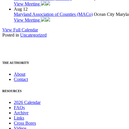
View Meeting
Aug
12
Maryland Association of Counties (MACo)
Ocean City Maryla
View Meeting
View Full Calendar
Posted in
Uncategorized
THE AUTHORITY
About
Contact
RESOURCES
2026 Calendar
FAQs
Archive
Links
Cross Bores
Videos