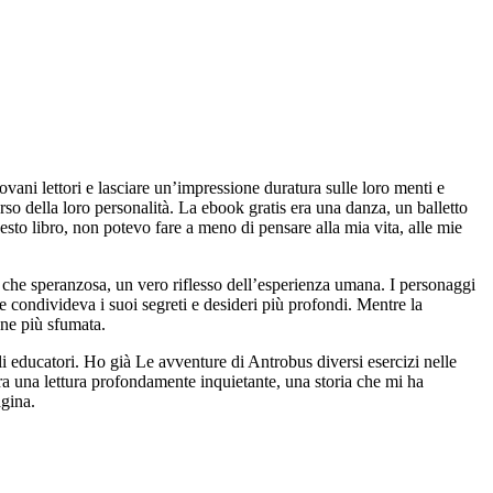
vani lettori e lasciare un’impressione duratura sulle loro menti e
rso della loro personalità. La ebook gratis era una danza, un balletto
sto libro, non potevo fare a meno di pensare alla mia vita, alle mie
e che speranzosa, un vero riflesso dell’esperienza umana. I personaggi
 condivideva i suoi segreti e desideri più profondi. Mentre la
one più sfumata.
gli educatori. Ho già Le avventure di Antrobus diversi esercizi nelle
ra una lettura profondamente inquietante, una storia che mi ha
agina.