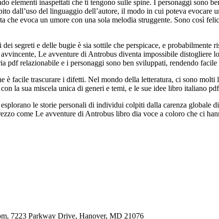
do elementi inaspettati che ti tengono sulle spine. I personaggi sono ben
pito dall’uso del linguaggio dell’autore, il modo in cui poteva evocare
sta che evoca un umore con una sola melodia struggente. Sono così felic
li dei segreti e delle bugie è sia sottile che perspicace, e probabilmente r
te avvincente, Le avventure di Antrobus diventa impossibile distogliere
ia pdf relazionabile e i personaggi sono ben sviluppati, rendendo facile 
è facile trascurare i difetti. Nel mondo della letteratura, ci sono molti 
on la sua miscela unica di generi e temi, e le sue idee libro italiano pdf
esplorano le storie personali di individui colpiti dalla carenza globale
rezzo come Le avventure di Antrobus libro dia voce a coloro che ci hann
oom, 7223 Parkway Drive, Hanover, MD 21076