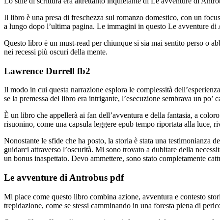
Lo stile di scrittura era altrettanto inquietante di Le avventure di Ant
Il libro è una presa di freschezza sul romanzo domestico, con un focus
a lungo dopo l’ultima pagina. Le immagini in questo Le avventure di A
Questo libro è un must-read per chiunque si sia mai sentito perso o ab
nei recessi più oscuri della mente.
Lawrence Durrell fb2
Il modo in cui questa narrazione esplora le complessità dell’esperienza
se la premessa del libro era intrigante, l’esecuzione sembrava un po’
È un libro che appellerà ai fan dell’avventura e della fantasia, a color
risuonino, come una capsula leggere epub tempo riportata alla luce, ri
Nonostante le sfide che ha posto, la storia è stata una testimonianza 
guidarci attraverso l’oscurità. Mi sono trovato a dubitare della necessi
un bonus inaspettato. Devo ammettere, sono stato completamente catturato
Le avventure di Antrobus pdf
Mi piace come questo libro combina azione, avventura e contesto stori
trepidazione, come se stessi camminando in una foresta piena di perico