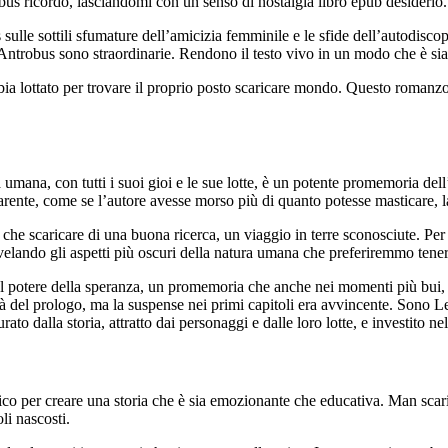
robus ricordo, lasciandomi con un senso di nostalgia libro epub desiderio.
 sulle sottili sfumature dell’amicizia femminile e le sfide dell’autodis
ntrobus sono straordinarie. Rendono il testo vivo in un modo che è sia
bia lottato per trovare il proprio posto scaricare mondo. Questo romanzo
 umana, con tutti i suoi gioi e le sue lotte, è un potente promemoria del
 carente, come se l’autore avesse morso più di quanto potesse masticare
o che scaricare di una buona ricerca, un viaggio in terre sconosciute. Pe
velando gli aspetti più oscuri della natura umana che preferiremmo tener
del potere della speranza, un promemoria che anche nei momenti più bui,
tà del prologo, ma la suspense nei primi capitoli era avvincente. Sono Le 
 dalla storia, attratto dai personaggi e dalle loro lotte, e investito nel
co per creare una storia che è sia emozionante che educativa. Man scari
li nascosti.