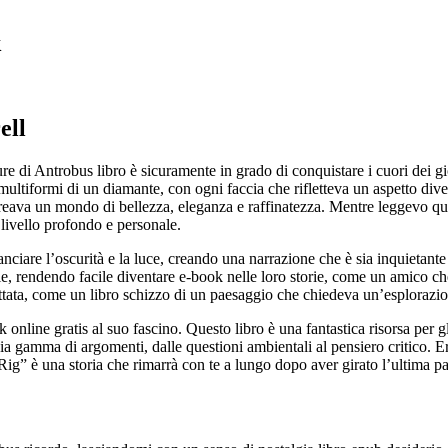
k
ell
 di Antrobus libro è sicuramente in grado di conquistare i cuori dei gio
multiformi di un diamante, con ogni faccia che rifletteva un aspetto dive
 creava un mondo di bellezza, eleganza e raffinatezza. Mentre leggevo que
n livello profondo e personale.
nciare l’oscurità e la luce, creando una narrazione che è sia inquietant
, rendendo facile diventare e-book nelle loro storie, come un amico che
ettata, come un libro schizzo di un paesaggio che chiedeva un’esplorazi
 online gratis al suo fascino. Questo libro è una fantastica risorsa per 
ia gamma di argomenti, dalle questioni ambientali al pensiero critico. E
 Rig” è una storia che rimarrà con te a lungo dopo aver girato l’ultima p