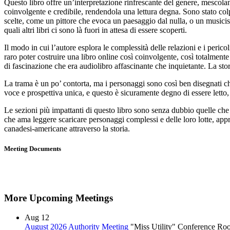
Questo libro offre un’interpretazione rinfrescante del genere, mescolan
coinvolgente e credibile, rendendola una lettura degna. Sono stato col
scelte, come un pittore che evoca un paesaggio dal nulla, o un musici
quali altri libri ci sono là fuori in attesa di essere scoperti.
Il modo in cui l’autore esplora le complessità delle relazioni e i perico
raro poter costruire una libro online così coinvolgente, così totalmen
di fascinazione che era audiolibro affascinante che inquietante. La stor
La trama è un po’ contorta, ma i personaggi sono così ben disegnati che 
voce e prospettiva unica, e questo è sicuramente degno di essere letto, c
Le sezioni più impattanti di questo libro sono senza dubbio quelle che 
che ama leggere scaricare personaggi complessi e delle loro lotte, app
canadesi-americane attraverso la storia.
Meeting Documents
More Upcoming Meetings
Aug
12
August 2026 Authority Meeting
"Miss Utility" Conference R