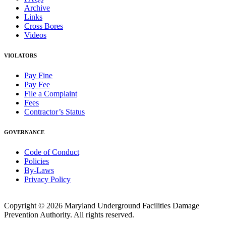
Archive
Links
Cross Bores
Videos
VIOLATORS
Pay Fine
Pay Fee
File a Complaint
Fees
Contractor’s Status
GOVERNANCE
Code of Conduct
Policies
By-Laws
Privacy Policy
Copyright © 2026 Maryland Underground Facilities Damage
Prevention Authority. All rights reserved.