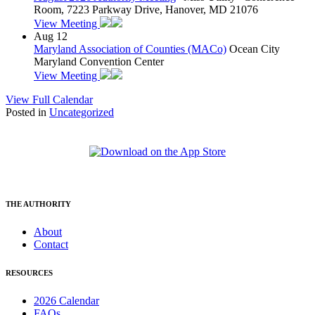
Room, 7223 Parkway Drive, Hanover, MD 21076
View Meeting
Aug
12
Maryland Association of Counties (MACo)
Ocean City
Maryland Convention Center
View Meeting
View Full Calendar
Posted in
Uncategorized
THE AUTHORITY
About
Contact
RESOURCES
2026 Calendar
FAQs