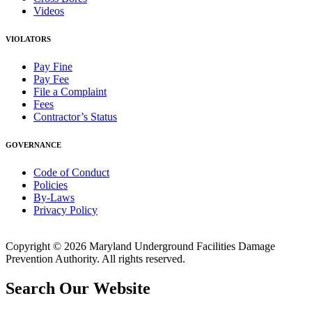
Videos
VIOLATORS
Pay Fine
Pay Fee
File a Complaint
Fees
Contractor’s Status
GOVERNANCE
Code of Conduct
Policies
By-Laws
Privacy Policy
Copyright © 2026 Maryland Underground Facilities Damage
Prevention Authority. All rights reserved.
Search Our Website