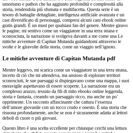
umorismo e pathos che ha aggiunto profondità e complessità alla
storia, rendendola più sfumata e multifacetta. Questa serie è un
tesoro di battaglie dettagliate, intelligenza artificiale avanzata e un
cast diversificato di personaggi, compresi alcuni cani ebook online
gratis grandi. È un must per qualsiasi fan del genere. Mentre giravo
le pagine, mi sentivo come un viaggiatore in una terra strana e
sconosciuta, la narrazione si svolgeva davanti a me come una Le
mitiche avventure di Capitan Mutanda guidandomi attraverso le
svolte e le giravolte della storia, come un viaggio nell’ignoto.
Le mitiche avventure di Capitan Mutanda pdf
Mentre leggevo, mi scarica come un viaggiatore in una terra strana,
incerto di ciò che mi attendeva, ma ansioso di esplorare territori
sconosciuti, le sue paesaggi si dispiegavano come una mappa, i suoi
meraviglie aspettavano di essere scoperte. La narrazione era un
complesso arazzo, tessuto da fili di mito ebooks online leggenda,
storia e fantasia, creando un paesaggio ricco, ma anche un po’
opprimente. Un racconto affascinante che cattura l’essenza
dell’amore giovanile con un tocco crudo e onesto. È una storia che
risuona profondamente, anche se non è sicuramente adatta ai lettori
deboli di cuore o più giovani.
Questo libro è una scelta eccellente per chiunque cerchi una lettura