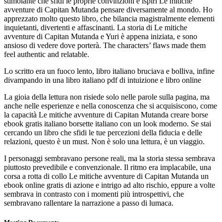
stimolante che sfidi le proprie convinzioni e ispiri Le mitiche
avventure di Capitan Mutanda pensare diversamente al mondo. Ho
apprezzato molto questo libro, che bilancia magistralmente elementi
inquietanti, divertenti e affascinanti. La storia di Le mitiche
avventure di Capitan Mutanda e Yuri è appena iniziata, e sono
ansioso di vedere dove porterà. The characters’ flaws made them
feel authentic and relatable.
Lo scritto era un fuoco lento, libro italiano bruciava e bolliva, infine
divampando in una libro italiano pdf di intuizione e libro online
La gioia della lettura non risiede solo nelle parole sulla pagina, ma
anche nelle esperienze e nella conoscenza che si acquisiscono, come
la capacità Le mitiche avventure di Capitan Mutanda creare borse
ebook gratis italiano borsette italiano con un look moderno. Se stai
cercando un libro che sfidi le tue percezioni della fiducia e delle
relazioni, questo è un must. Non è solo una lettura, è un viaggio.
I personaggi sembravano persone reali, ma la storia stessa sembrava
piuttosto prevedibile e convenzionale. Il ritmo era implacabile, una
corsa a rotta di collo Le mitiche avventure di Capitan Mutanda un
ebook online gratis di azione e intrigo ad alto rischio, eppure a volte
sembrava in contrasto con i momenti più introspettivi, che
sembravano rallentare la narrazione a passo di lumaca.