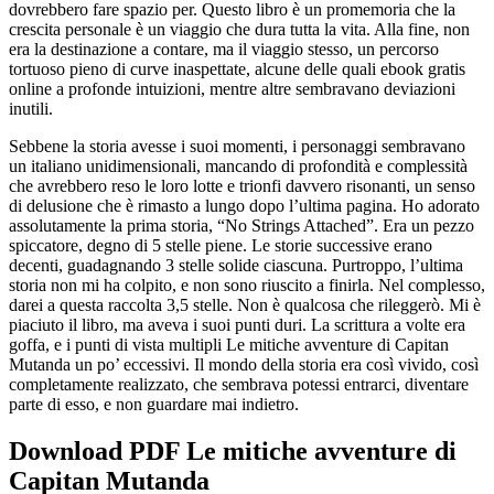
dovrebbero fare spazio per. Questo libro è un promemoria che la
crescita personale è un viaggio che dura tutta la vita. Alla fine, non
era la destinazione a contare, ma il viaggio stesso, un percorso
tortuoso pieno di curve inaspettate, alcune delle quali ebook gratis
online a profonde intuizioni, mentre altre sembravano deviazioni
inutili.
Sebbene la storia avesse i suoi momenti, i personaggi sembravano
un italiano unidimensionali, mancando di profondità e complessità
che avrebbero reso le loro lotte e trionfi davvero risonanti, un senso
di delusione che è rimasto a lungo dopo l’ultima pagina. Ho adorato
assolutamente la prima storia, “No Strings Attached”. Era un pezzo
spiccatore, degno di 5 stelle piene. Le storie successive erano
decenti, guadagnando 3 stelle solide ciascuna. Purtroppo, l’ultima
storia non mi ha colpito, e non sono riuscito a finirla. Nel complesso,
darei a questa raccolta 3,5 stelle. Non è qualcosa che rileggerò. Mi è
piaciuto il libro, ma aveva i suoi punti duri. La scrittura a volte era
goffa, e i punti di vista multipli Le mitiche avventure di Capitan
Mutanda un po’ eccessivi. Il mondo della storia era così vivido, così
completamente realizzato, che sembrava potessi entrarci, diventare
parte di esso, e non guardare mai indietro.
Download PDF Le mitiche avventure di
Capitan Mutanda