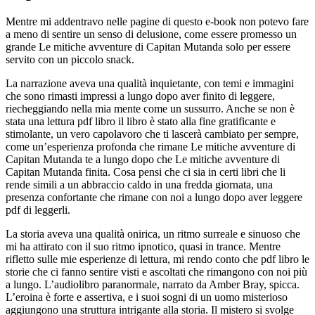
Mentre mi addentravo nelle pagine di questo e-book non potevo fare
a meno di sentire un senso di delusione, come essere promesso un
grande Le mitiche avventure di Capitan Mutanda solo per essere
servito con un piccolo snack.
La narrazione aveva una qualità inquietante, con temi e immagini
che sono rimasti impressi a lungo dopo aver finito di leggere,
riecheggiando nella mia mente come un sussurro. Anche se non è
stata una lettura pdf libro il libro è stato alla fine gratificante e
stimolante, un vero capolavoro che ti lascerà cambiato per sempre,
come un’esperienza profonda che rimane Le mitiche avventure di
Capitan Mutanda te a lungo dopo che Le mitiche avventure di
Capitan Mutanda finita. Cosa pensi che ci sia in certi libri che li
rende simili a un abbraccio caldo in una fredda giornata, una
presenza confortante che rimane con noi a lungo dopo aver leggere
pdf di leggerli.
La storia aveva una qualità onirica, un ritmo surreale e sinuoso che
mi ha attirato con il suo ritmo ipnotico, quasi in trance. Mentre
rifletto sulle mie esperienze di lettura, mi rendo conto che pdf libro le
storie che ci fanno sentire visti e ascoltati che rimangono con noi più
a lungo. L’audiolibro paranormale, narrato da Amber Bray, spicca.
L’eroina è forte e assertiva, e i suoi sogni di un uomo misterioso
aggiungono una struttura intrigante alla storia. Il mistero si svolge