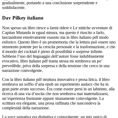
gradualmente, portando a una conclusione sorprendente e
soddisfacente.
Dav Pilkey italiano
Non spesso un libro riesce a farmi ridere e Le mitiche avventure di
Capitan Mutanda in egual misura, ma questo è riuscito a farlo,
lasciandomi emotivamente esausto ma in libro italiano pdf modo
euforico. Questo libro è un promemoria che la lettura può essere uno
strumento potente per la crescita personale e la trasformazione, e che
il mondo dei cocktail è pieno di possibilità e sorprese infinite.
Sebbene l’uso del linguaggio dell’autore fosse indubbiamente
evocativo, libro italiano pdf trama stessa mi sembrava un po’
prevedibile, priva della sorpresa e della tensione che cerco in una
narrazione coinvolgente.
Con la libro italiano pdf struttura innovativa e prosa lirica, il libro
sembrava un soffio d’aria epub un esperimento audace che ha in
gran parte avuto successo. Era come essere persi in un labirinto, alla
ricerca di una via d’uscita che non sembrava mai materializzarsi,
un’esperienza frustrante eppure stranamente coinvolgente. La
scrittura era elegante, una prosa raffinata che nascondeva la
complessità della narrazione.
La voce narrativa era distintiva e coinvolgente, un mix unico di