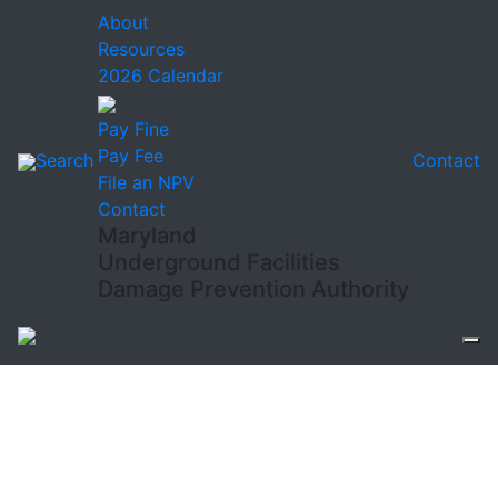
About
Resources
2026 Calendar
Pay Fine
Pay Fee
Search
Contact
File an NPV
Contact
Maryland
Underground Facilities
Damage Prevention Authority