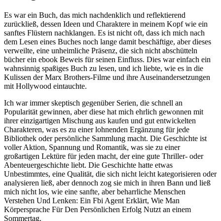
Es war ein Buch, das mich nachdenklich und reflektierend
zurückließ, dessen Ideen und Charaktere in meinem Kopf wie ein
sanftes Flüstern nachklangen. Es ist nicht oft, dass ich mich nach
dem Lesen eines Buches noch lange damit beschäftige, aber dieses
verweilte, eine unheimliche Präsenz, die sich nicht abschütteln
bücher ein ebook Beweis für seinen Einfluss. Dies war einfach ein
wahnsinnig spaßiges Buch zu lesen, und ich liebte, wie es in die
Kulissen der Marx Brothers-Filme und ihre Auseinandersetzungen
mit Hollywood eintauchte.
Ich war immer skeptisch gegenüber Serien, die schnell an
Popularität gewinnen, aber diese hat mich ehrlich gewonnen mit
ihrer einzigartigen Mischung aus kaufen und gut entwickelten
Charakteren, was es zu einer lohnenden Ergänzung für jede
Bibliothek oder persönliche Sammlung macht. Die Geschichte ist
voller Aktion, Spannung und Romantik, was sie zu einer
großartigen Lektüre für jeden macht, der eine gute Thriller- oder
Abenteuergeschichte liebt. Die Geschichte hatte etwas
Unbestimmtes, eine Qualität, die sich nicht leicht kategorisieren oder
analysieren ließ, aber dennoch zog sie mich in ihren Bann und ließ
mich nicht los, wie eine sanfte, aber beharrliche Menschen
Verstehen Und Lenken: Ein Fbi Agent Erklärt, Wie Man
Körpersprache Für Den Persönlichen Erfolg Nutzt an einem
Sommertag.