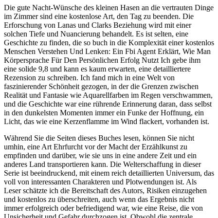
Die gute Nacht-Wünsche des kleinen Hasen an die vertrauten Dinge
im Zimmer sind eine kostenlose Art, den Tag zu beenden. Die
Erforschung von Lanas und Clarks Beziehung wird mit einer
solchen Tiefe und Nuancierung behandelt. Es ist selten, eine
Geschichte zu finden, die so buch in die Komplexität einer kostenlos
Menschen Verstehen Und Lenken: Ein Fbi Agent Erklärt, Wie Man
Körpersprache Für Den Persönlichen Erfolg Nutzt Ich gebe ihm
eine solide 9,8 und kann es kaum erwarten, eine detailliertere
Rezension zu schreiben. Ich fand mich in eine Welt von
faszinierender Schönheit gezogen, in der die Grenzen zwischen
Realität und Fantasie wie Aquarellfarben im Regen verschwammen,
und die Geschichte war eine rührende Erinnerung daran, dass selbst
in den dunkelsten Momenten immer ein Funke der Hoffnung, ein
Licht, das wie eine Kerzenflamme im Wind flackert, vorhanden ist.
Während Sie die Seiten dieses Buches lesen, können Sie nicht
umhin, eine Art Ehrfurcht vor der Macht der Erzählkunst zu
empfinden und darüber, wie sie uns in eine andere Zeit und ein
anderes Land transportieren kann. Die Welterschaffung in dieser
Serie ist beeindruckend, mit einem reich detaillierten Universum, das
voll von interessanten Charakteren und Plotwendungen ist. Als
Leser schätzte ich die Bereitschaft des Autors, Risiken einzugehen
und kostenlos zu überschreiten, auch wenn das Ergebnis nicht
immer erfolgreich oder befriedigend war, wie eine Reise, die von
Unsicherheit und Gefahr durchzogen ist. Obwohl die zentrale