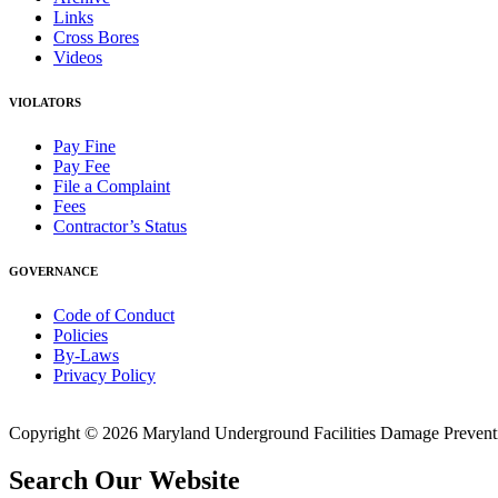
Links
Cross Bores
Videos
VIOLATORS
Pay Fine
Pay Fee
File a Complaint
Fees
Contractor’s Status
GOVERNANCE
Code of Conduct
Policies
By-Laws
Privacy Policy
Copyright © 2026 Maryland Underground Facilities Damage Prevention
Search Our Website