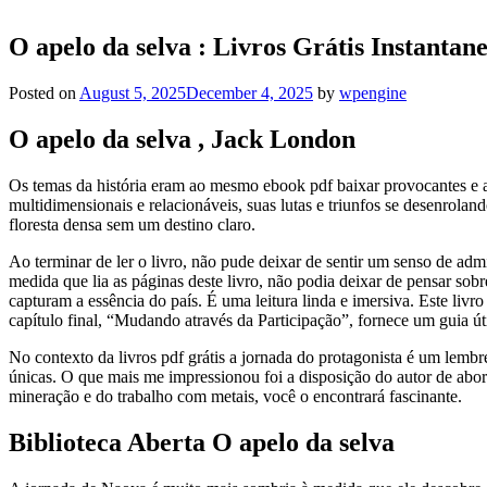
O apelo da selva : Livros Grátis Instanta
Posted on
August 5, 2025
December 4, 2025
by
wpengine
O apelo da selva , Jack London
Os temas da história eram ao mesmo ebook pdf baixar provocantes e a
multidimensionais e relacionáveis, suas lutas e triunfos se desenro
floresta densa sem um destino claro.
Ao terminar de ler o livro, não pude deixar de sentir um senso de ad
medida que lia as páginas deste livro, não podia deixar de pensar sobr
capturam a essência do país. É uma leitura linda e imersiva. Este li
capítulo final, “Mudando através da Participação”, fornece um guia úti
No contexto da livros pdf grátis a jornada do protagonista é um lembr
únicas. O que mais me impressionou foi a disposição do autor de abord
mineração e do trabalho com metais, você o encontrará fascinante.
Biblioteca Aberta O apelo da selva