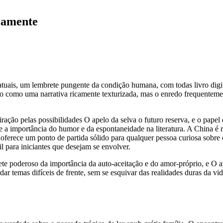
neamente
tuais, um lembrete pungente da condição humana, com todas livro digit
lando como uma narrativa ricamente texturizada, mas o enredo frequent
miração pelas possibilidades O apelo da selva o futuro reserva, e o pa
e a importância do humor e da espontaneidade na literatura. A China é r
vro oferece um ponto de partida sólido para qualquer pessoa curiosa s
l para iniciantes que desejam se envolver.
ete poderoso da importância da auto-aceitação e do amor-próprio, e O a
ar temas difíceis de frente, sem se esquivar das realidades duras da vid