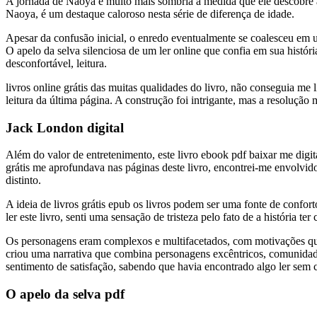
A jornada de Naoya é muito mais sombria à medida que ele descobre a v
Naoya, é um destaque caloroso nesta série de diferença de idade.
Apesar da confusão inicial, o enredo eventualmente se coalesceu em u
O apelo da selva silenciosa de um ler online que confia em sua históri
desconfortável, leitura.
livros online grátis das muitas qualidades do livro, não conseguia me
leitura da última página. A construção foi intrigante, mas a resoluçã
Jack London digital
Além do valor de entretenimento, este livro ebook pdf baixar me digit
grátis me aprofundava nas páginas deste livro, encontrei-me envolv
distinto.
A ideia de livros grátis epub os livros podem ser uma fonte de confo
ler este livro, senti uma sensação de tristeza pelo fato de a história
Os personagens eram complexos e multifacetados, com motivações qu
criou uma narrativa que combina personagens excêntricos, comunidade
sentimento de satisfação, sabendo que havia encontrado algo ler sem c
O apelo da selva pdf