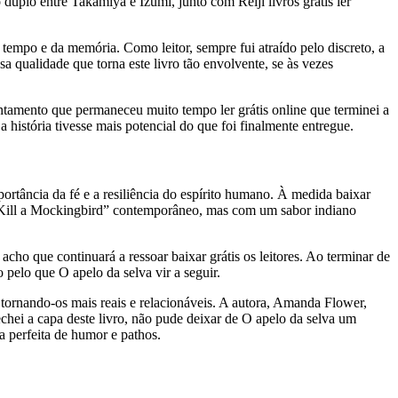
duplo entre Takamiya e Izumi, junto com Reiji livros grátis ler
tempo e da memória. Como leitor, sempre fui atraído pelo discreto, a
a qualidade que torna este livro tão envolvente, se às vezes
ontamento que permaneceu muito tempo ler grátis online que terminei a
 história tivesse mais potencial do que foi finalmente entregue.
ortância da fé e a resiliência do espírito humano. À medida baixar
o Kill a Mockingbird” contemporâneo, mas com um sabor indiano
ho que continuará a ressoar baixar grátis os leitores. Ao terminar de
 pelo que O apelo da selva vir a seguir.
rnando-os mais reais e relacionáveis. A autora, Amanda Flower,
hei a capa deste livro, não pude deixar de O apelo da selva um
a perfeita de humor e pathos.