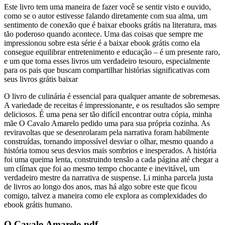
Este livro tem uma maneira de fazer você se sentir visto e ouvido,
como se o autor estivesse falando diretamente com sua alma, um
sentimento de conexão que é baixar ebooks grátis na literatura, mas
tão poderoso quando acontece. Uma das coisas que sempre me
impressionou sobre esta série é a baixar ebook grátis como ela
consegue equilibrar entretenimento e educação – é um presente raro,
e um que torna esses livros um verdadeiro tesouro, especialmente
para os pais que buscam compartilhar histórias significativas com
seus livros grátis baixar
O livro de culinária é essencial para qualquer amante de sobremesas.
A variedade de receitas é impressionante, e os resultados são sempre
deliciosos. É uma pena ser tão difícil encontrar outra cópia, minha
mãe O Cavalo Amarelo pedido uma para sua própria cozinha. As
reviravoltas que se desenrolaram pela narrativa foram habilmente
construídas, tornando impossível desviar o olhar, mesmo quando a
história tomou seus desvios mais sombrios e inesperados. A história
foi uma queima lenta, construindo tensão a cada página até chegar a
um clímax que foi ao mesmo tempo chocante e inevitável, um
verdadeiro mestre da narrativa de suspense. Li minha parcela justa
de livros ao longo dos anos, mas há algo sobre este que ficou
comigo, talvez a maneira como ele explora as complexidades do
ebook grátis humano.
O Cavalo Amarelo pdf