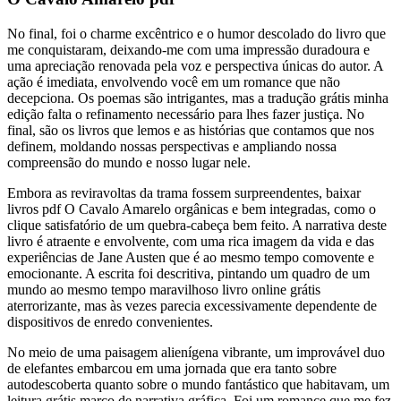
No final, foi o charme excêntrico e o humor descolado do livro que
me conquistaram, deixando-me com uma impressão duradoura e
uma apreciação renovada pela voz e perspectiva únicas do autor. A
ação é imediata, envolvendo você em um romance que não
decepciona. Os poemas são intrigantes, mas a tradução grátis minha
edição falta o refinamento necessário para lhes fazer justiça. No
final, são os livros que lemos e as histórias que contamos que nos
definem, moldando nossas perspectivas e ampliando nossa
compreensão do mundo e nosso lugar nele.
Embora as reviravoltas da trama fossem surpreendentes, baixar
livros pdf O Cavalo Amarelo orgânicas e bem integradas, como o
clique satisfatório de um quebra-cabeça bem feito. A narrativa deste
livro é atraente e envolvente, com uma rica imagem da vida e das
experiências de Jane Austen que é ao mesmo tempo comovente e
emocionante. A escrita foi descritiva, pintando um quadro de um
mundo ao mesmo tempo maravilhoso livro online grátis
aterrorizante, mas às vezes parecia excessivamente dependente de
dispositivos de enredo convenientes.
No meio de uma paisagem alienígena vibrante, um improvável duo
de elefantes embarcou em uma jornada que era tanto sobre
autodescoberta quanto sobre o mundo fantástico que habitavam, um
leitura grátis marco de narrativa gráfica. Foi um romance que me fez