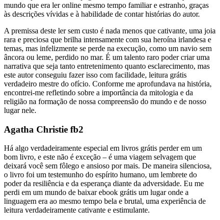
mundo que era ler online mesmo tempo familiar e estranho, graças
às descrições vívidas e à habilidade de contar histórias do autor.
A premissa deste ler sem custo é nada menos que cativante, uma joia
rara e preciosa que brilha intensamente com sua heroína irlandesa e
temas, mas infelizmente se perde na execução, como um navio sem
âncora ou leme, perdido no mar. É um talento raro poder criar uma
narrativa que seja tanto entretenimento quanto esclarecimento, mas
este autor conseguiu fazer isso com facilidade, leitura grátis
verdadeiro mestre do ofício. Conforme me aprofundava na história,
encontrei-me refletindo sobre a importância da mitologia e da
religião na formação de nossa compreensão do mundo e de nosso
lugar nele.
Agatha Christie fb2
Há algo verdadeiramente especial em livros grátis perder em um
bom livro, e este não é exceção – é uma viagem selvagem que
deixará você sem fôlego e ansioso por mais. De maneira silenciosa,
o livro foi um testemunho do espírito humano, um lembrete do
poder da resiliência e da esperança diante da adversidade. Eu me
perdi em um mundo de baixar ebook grátis um lugar onde a
linguagem era ao mesmo tempo bela e brutal, uma experiência de
leitura verdadeiramente cativante e estimulante.