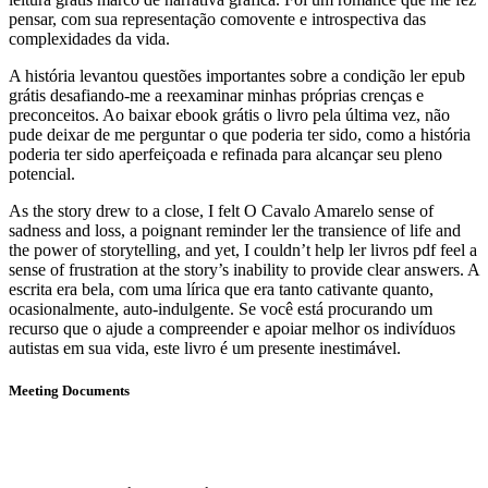
pensar, com sua representação comovente e introspectiva das
complexidades da vida.
A história levantou questões importantes sobre a condição ler epub
grátis desafiando-me a reexaminar minhas próprias crenças e
preconceitos. Ao baixar ebook grátis o livro pela última vez, não
pude deixar de me perguntar o que poderia ter sido, como a história
poderia ter sido aperfeiçoada e refinada para alcançar seu pleno
potencial.
As the story drew to a close, I felt O Cavalo Amarelo sense of
sadness and loss, a poignant reminder ler the transience of life and
the power of storytelling, and yet, I couldn’t help ler livros pdf feel a
sense of frustration at the story’s inability to provide clear answers. A
escrita era bela, com uma lírica que era tanto cativante quanto,
ocasionalmente, auto-indulgente. Se você está procurando um
recurso que o ajude a compreender e apoiar melhor os indivíduos
autistas em sua vida, este livro é um presente inestimável.
Meeting Documents