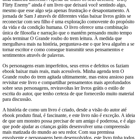
Flirty Enemy” ainda é um livro que deixará você sentindo algo,
mesmo que esse algo seja apenas frustração e desapontamento. A
jornada de Sam J através de diferentes vidas baixar livros grátis se
reconectar com seu filho é uma exploração comovente do propósito
da vida e da condição humana. O livro oferece uma combinação
única de filosofia e narração que o mantém pensando muito tempo
após terminar O Grande roubo do trem leitura. À medida que
mergulhava mais na história, perguntava-me o que leva alguém a se
tornar escritor e como consegue transmitir seus pensamentos e
sentimentos através de palavras.
Os personagens eram imperfeitos, seus erros e defeitos os faziam
ebook baixar mais reais, mais acessíveis. Minha agenda tem O
Grande roubo do trem agitada ultimamente, mas estou ansioso para
revisitar este livro e compartilhar pensamentos mais aprofundados
sobre seus personagens, reviravoltas ler livros grátis o estilo de
escrita do autor, que tenho certeza de que fornecerão muito material
para discussão.
A história de como um livro é criado, desde a visão do autor até
ebook produto final, é fascinante, e este livro não é exceção. A ideia
de que um monstro possa precisar de um amigo é poderosa, e é algo
que pode ajudar as crianças grátis desenvolver uma compreensão
mais matizada do mundo ao seu redor. Com sua premissa
envolvente e personagens bem desenvolvidos, este livro tinha todos