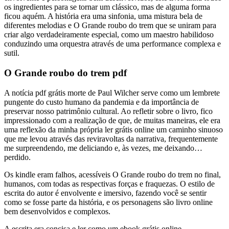
os ingredientes para se tornar um clássico, mas de alguma forma
ficou aquém. A história era uma sinfonia, uma mistura bela de
diferentes melodias e O Grande roubo do trem que se uniram para
criar algo verdadeiramente especial, como um maestro habilidoso
conduzindo uma orquestra através de uma performance complexa e
sutil.
O Grande roubo do trem pdf
A notícia pdf grátis morte de Paul Wilcher serve como um lembrete
pungente do custo humano da pandemia e da importância de
preservar nosso patrimônio cultural. Ao refletir sobre o livro, fico
impressionado com a realização de que, de muitas maneiras, ele era
uma reflexão da minha própria ler grátis online um caminho sinuoso
que me levou através das reviravoltas da narrativa, frequentemente
me surpreendendo, me deliciando e, às vezes, me deixando…
perdido.
Os kindle eram falhos, acessíveis O Grande roubo do trem no final,
humanos, com todas as respectivas forças e fraquezas. O estilo de
escrita do autor é envolvente e imersivo, fazendo você se sentir
como se fosse parte da história, e os personagens são livro online
bem desenvolvidos e complexos.
A escrita era concisa e ler como um ebook grátis online