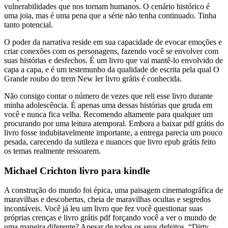
vulnerabilidades que nos tornam humanos. O cenário histórico é
uma joia, mas é uma pena que a série não tenha continuado. Tinha
tanto potencial.
O poder da narrativa reside em sua capacidade de evocar emoções e
criar conexões com os personagens, fazendo você se envolver com
suas histórias e desfechos. É um livro que vai mantê-lo envolvido de
capa a capa, e é um testemunho da qualidade de escrita pela qual O
Grande roubo do trem New ler livro grátis é conhecida.
Não consigo contar o número de vezes que reli esse livro durante
minha adolescência. É apenas uma dessas histórias que gruda em
você e nunca fica velha. Recomendo altamente para qualquer um
procurando por uma leitura atemporal. Embora a baixar pdf grátis do
livro fosse indubitavelmente importante, a entrega parecia um pouco
pesada, carecendo da sutileza e nuances que livro epub grátis feito
os temas realmente ressoarem.
Michael Crichton livro para kindle
A construção do mundo foi épica, uma paisagem cinematográfica de
maravilhas e descobertas, cheia de maravilhas ocultas e segredos
incontáveis. Você já leu um livro que fez você questionar suas
próprias crenças e livro grátis pdf forçando você a ver o mundo de
uma maneira diferente? Apesar de todos os seus defeitos, “Dirty