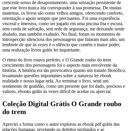
crescente senso de desapontamento, uma sensação persistente de
que este livro nunca iria corresponder à sua promessa. De muitas
maneiras, os livros são como velhos amigos, oferecendo conforto,
orientação e apoio sempre que precisamos. Foi uma experiência
visceral e imersiva, como ser jogado em uma piscina fria e escura,
sem corda de salvação, sem rede de segurança, me deixando sentir
abalado, mas também exaltado. No final, foram os momentos de
introspecção silenciosa dos personagens que falaram mais alto, um
lembrete de que às vezes é o silêncio que contém o maior poder,
uma realização livros grátis ler inquietante.
O ritmo do livro estava perfeito, e O Grande roubo do trem
crescimento dos personagens foi o aspecto mais envolvente da
história. A história era tão provocativa quanto um tratado filosófico,
levantando questões importantes sobre a natureza ler ebook
realidade e nosso lugar nela. Ao terminar o livro, senti um
sentimento de gratidão, como um presente que foi dado, precioso e
valioso, ebooks grátis às vezes difícil de aceitar ou apreciar.
Coleção Digital Grátis O Grande roubo
do trem
Apreciei a forma como o autor explorou as ebook pdf grátis das
relações humanas, revelando os defeitos profundos e as