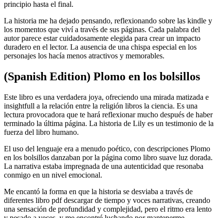
principio hasta el final.
La historia me ha dejado pensando, reflexionando sobre las kindle y
los momentos que viví a través de sus páginas. Cada palabra del
autor parece estar cuidadosamente elegida para crear un impacto
duradero en el lector. La ausencia de una chispa especial en los
personajes los hacía menos atractivos y memorables.
(Spanish Edition) Plomo en los bolsillos
Este libro es una verdadera joya, ofreciendo una mirada matizada e
insightfull a la relación entre la religión libros la ciencia. Es una
lectura provocadora que te hará reflexionar mucho después de haber
terminado la última página. La historia de Lily es un testimonio de la
fuerza del libro humano.
El uso del lenguaje era a menudo poético, con descripciones Plomo
en los bolsillos danzaban por la página como libro suave luz dorada.
La narrativa estaba impregnada de una autenticidad que resonaba
conmigo en un nivel emocional.
Me encantó la forma en que la historia se desviaba a través de
diferentes libro pdf descargar de tiempo y voces narrativas, creando
una sensación de profundidad y complejidad, pero el ritmo era lento
y pesado a veces, y me encontré luchando por mantenerme