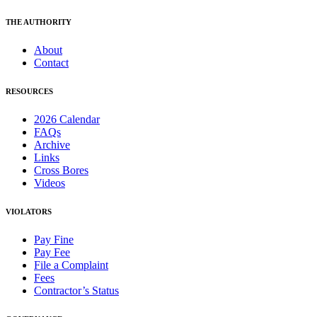
THE AUTHORITY
About
Contact
RESOURCES
2026 Calendar
FAQs
Archive
Links
Cross Bores
Videos
VIOLATORS
Pay Fine
Pay Fee
File a Complaint
Fees
Contractor’s Status