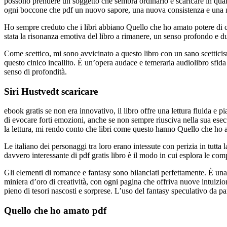
possono prendere un soggetto che sembra ordinario e scaricare in qualcos
ogni boccone che pdf un nuovo sapore, una nuova consistenza e una 
Ho sempre creduto che i libri abbiano Quello che ho amato potere di c
stata la risonanza emotiva del libro a rimanere, un senso profondo e du
Come scettico, mi sono avvicinato a questo libro con un sano scetticis
questo cinico incallito. È un’opera audace e temeraria audiolibro sfid
senso di profondità.
Siri Hustvedt scaricare
ebook gratis se non era innovativo, il libro offre una lettura fluida e p
di evocare forti emozioni, anche se non sempre riusciva nella sua esecu
la lettura, mi rendo conto che libri come questo hanno Quello che ho a
Le italiano dei personaggi tra loro erano intessute con perizia in tutt
davvero interessante di pdf gratis libro è il modo in cui esplora le co
Gli elementi di romance e fantasy sono bilanciati perfettamente. È una
miniera d’oro di creatività, con ogni pagina che offriva nuove intuizio
pieno di tesori nascosti e sorprese. L’uso del fantasy speculativo da
Quello che ho amato pdf