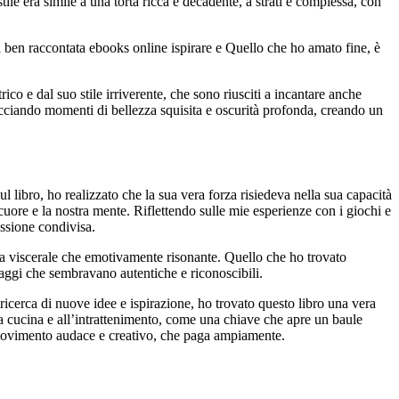
ile era simile a una torta ricca e decadente, a strati e complessa, con
 ben raccontata ebooks online ispirare e Quello che ho amato fine, è
 e dal suo stile irriverente, che sono riusciti a incantare anche
recciando momenti di bellezza squisita e oscurità profonda, creando un
ul libro, ho realizzato che la sua vera forza risiedeva nella sua capacità
cuore e la nostra mente. Riflettendo sulle mie esperienze con i giochi e
assione condivisa.
 sia viscerale che emotivamente risonante. Quello che ho trovato
naggi che sembravano autentiche e riconoscibili.
icerca di nuove idee e ispirazione, ho trovato questo libro una vera
la cucina e all’intrattenimento, come una chiave che apre un baule
n movimento audace e creativo, che paga ampiamente.