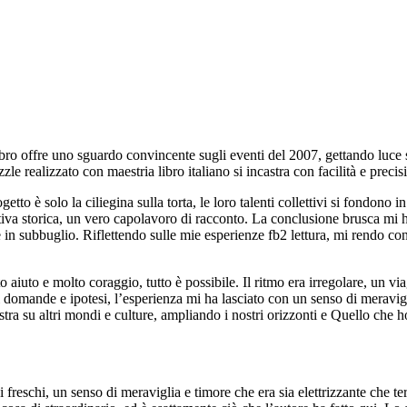
ro offre uno sguardo convincente sugli eventi del 2007, gettando luce s
e realizzato con maestria libro italiano si incastra con facilità e precis
ogetto è solo la ciliegina sulla torta, le loro talenti collettivi si fondon
va storica, un vero capolavoro di racconto. La conclusione brusca mi ha
e in subbuglio. Riflettendo sulle mie esperienze fb2 lettura, mi rendo cont
 aiuto e molto coraggio, tutto è possibile. Il ritmo era irregolare, un vi
i domande e ipotesi, l’esperienza mi ha lasciato con un senso di meravigl
stra su altri mondi e culture, ampliando i nostri orizzonti e Quello ch
eschi, un senso di meraviglia e timore che era sia elettrizzante che terr