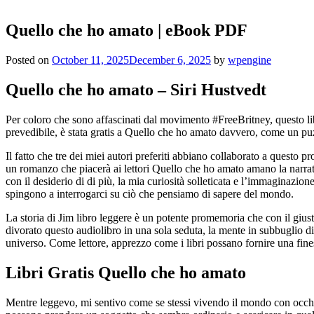
Quello che ho amato | eBook PDF
Posted on
October 11, 2025
December 6, 2025
by
wpengine
Quello che ho amato – Siri Hustvedt
Per coloro che sono affascinati dal movimento #FreeBritney, questo lib
prevedibile, è stata gratis a Quello che ho amato davvero, come un puzzl
Il fatto che tre dei miei autori preferiti abbiano collaborato a questo pr
un romanzo che piacerà ai lettori Quello che ho amato amano la narrati
con il desiderio di di più, la mia curiosità solleticata e l’immaginazion
spingono a interrogarci su ciò che pensiamo di sapere del mondo.
La storia di Jim libro leggere è un potente promemoria che con il giusto
divorato questo audiolibro in una sola seduta, la mente in subbuglio d
universo. Come lettore, apprezzo come i libri possano fornire una fine
Libri Gratis Quello che ho amato
Mentre leggevo, mi sentivo come se stessi vivendo il mondo con occhi fr