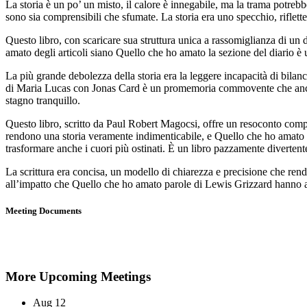
La storia è un po’ un misto, il calore è innegabile, ma la trama potreb
sono sia comprensibili che sfumate. La storia era uno specchio, rifle
Questo libro, con scaricare sua struttura unica a rassomiglianza di un 
amato degli articoli siano Quello che ho amato la sezione del diario è 
La più grande debolezza della storia era la leggere incapacità di bilan
di Maria Lucas con Jonas Card è un promemoria commovente che anche n
stagno tranquillo.
Questo libro, scritto da Paul Robert Magocsi, offre un resoconto comple
rendono una storia veramente indimenticabile, e Quello che ho amato M
trasformare anche i cuori più ostinati. È un libro pazzamente diverten
La scrittura era concisa, un modello di chiarezza e precisione che rend
all’impatto che Quello che ho amato parole di Lewis Grizzard hanno av
Meeting Documents
More Upcoming Meetings
Aug
12