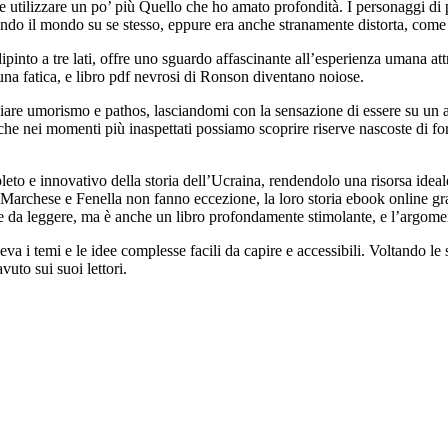
be utilizzare un po’ più Quello che ho amato profondità. I personaggi di 
ttendo il mondo su se stesso, eppure era anche stranamente distorta, com
dipinto a tre lati, offre uno sguardo affascinante all’esperienza umana a
una fatica, e libro pdf nevrosi di Ronson diventano noiose.
ciare umorismo e pathos, lasciandomi con la sensazione di essere su un a
ei momenti più inaspettati possiamo scoprire riserve nascoste di forza
to e innovativo della storia dell’Ucraina, rendendolo una risorsa ideale
archese e Fenella non fanno eccezione, la loro storia ebook online gra
te da leggere, ma è anche un libro profondamente stimolante, e l’argomen
eva i temi e le idee complesse facili da capire e accessibili. Voltando le
uto sui suoi lettori.