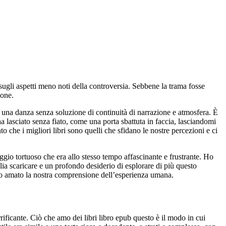
ugli aspetti meno noti della controversia. Sebbene la trama fosse
ione.
o in una danza senza soluzione di continuità di narrazione e atmosfera. È
 lasciato senza fiato, come una porta sbattuta in faccia, lasciandomi
o che i migliori libri sono quelli che sfidano le nostre percezioni e ci
aggio tortuoso che era allo stesso tempo affascinante e frustrante. Ho
ia scaricare e un profondo desiderio di esplorare di più questo
e ho amato la nostra comprensione dell’esperienza umana.
ificante. Ciò che amo dei libri libro epub questo è il modo in cui