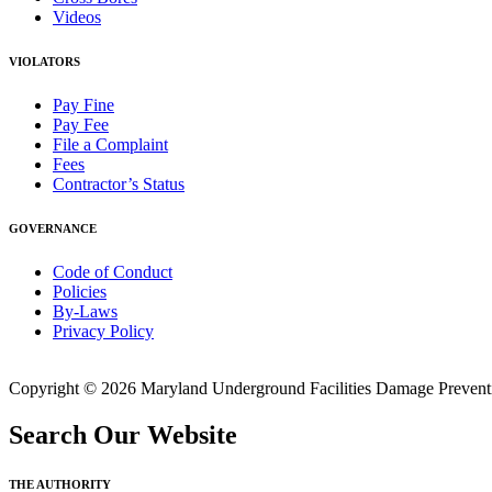
Videos
VIOLATORS
Pay Fine
Pay Fee
File a Complaint
Fees
Contractor’s Status
GOVERNANCE
Code of Conduct
Policies
By-Laws
Privacy Policy
Copyright © 2026 Maryland Underground Facilities Damage Prevention
Search Our Website
THE AUTHORITY