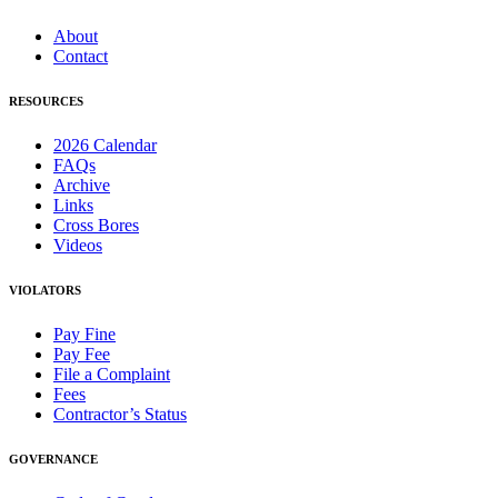
About
Contact
RESOURCES
2026 Calendar
FAQs
Archive
Links
Cross Bores
Videos
VIOLATORS
Pay Fine
Pay Fee
File a Complaint
Fees
Contractor’s Status
GOVERNANCE