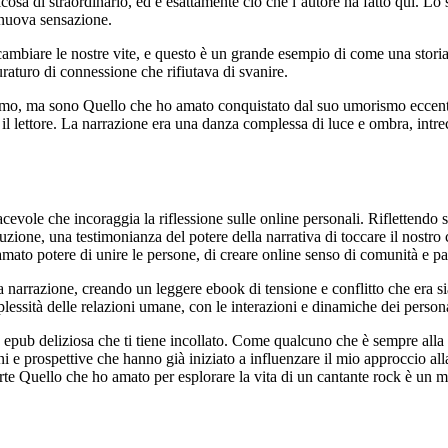
a di straordinario, ed è esattamente ciò che l’autore ha fatto qui. Lo st
nuova sensazione.
ambiare le nostre vite, e questo è un grande esempio di come una storia
raturo di connessione che rifiutava di svanire.
mo, ma sono Quello che ho amato conquistato dal suo umorismo eccentrico
a il lettore. La narrazione era una danza complessa di luce e ombra, int
iacevole che incoraggia la riflessione sulle online personali. Riflettendo s
zione, una testimonianza del potere della narrativa di toccare il nostro 
mato potere di unire le persone, di creare online senso di comunità e p
a la narrazione, creando un leggere ebook di tensione e conflitto che era
mplessità delle relazioni umane, con le interazioni e dinamiche dei perso
 epub deliziosa che ti tiene incollato. Come qualcuno che è sempre alla r
ni e prospettive che hanno già iniziato a influenzare il mio approccio al
 parte Quello che ho amato per esplorare la vita di un cantante rock è u