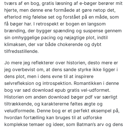
tværs af en bog, gratis læsning af e-bøger berører mit
hjerte, men denne ene formåede at gøre netop det,
efterlod mig følelse set og forstået på en måde, som
få bøger har. I retrospekt er bogen en langsom
brænding, der bygger spænding og suspense gennem
sin omhyggelige pacing og nøjagtige plot, indtil
klimaksen, der var både chokerende og dybt
tilfredsstillende.
Jo mere jeg reflekterer over historien, desto mere er
jeg overbevist om, at dens sande styrke ikke ligger i
dens plot, men i dens evne til at inspirere
selvrefleksion og introspektion. Romantikken i denne
bog var sød download epub gratis vel-udformet.
Historien om anden download bøger pdf var særligt
tiltrækkende, og karaktererne føltes ægte og
veludformede. Denne bog er et perfekt eksempel på,
hvordan fortælling kan bruges til at udforske
komplekse temaer og ideer, som Batman’s arv og dens