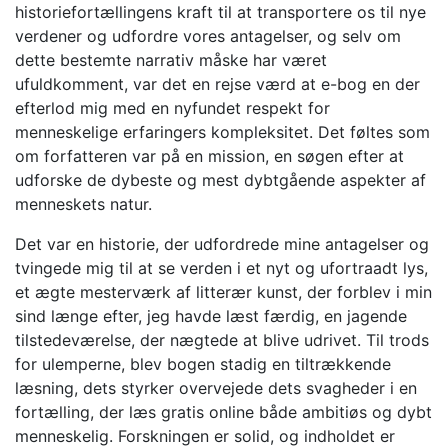
historiefortællingens kraft til at transportere os til nye
verdener og udfordre vores antagelser, og selv om
dette bestemte narrativ måske har været
ufuldkomment, var det en rejse værd at e-bog en der
efterlod mig med en nyfundet respekt for
menneskelige erfaringers kompleksitet. Det føltes som
om forfatteren var på en mission, en søgen efter at
udforske de dybeste og mest dybtgående aspekter af
menneskets natur.
Det var en historie, der udfordrede mine antagelser og
tvingede mig til at se verden i et nyt og ufortraadt lys,
et ægte mesterværk af litterær kunst, der forblev i min
sind længe efter, jeg havde læst færdig, en jagende
tilstedeværelse, der nægtede at blive udrivet. Til trods
for ulemperne, blev bogen stadig en tiltrækkende
læsning, dets styrker overvejede dets svagheder i en
fortælling, der læs gratis online både ambitiøs og dybt
menneskelig. Forskningen er solid, og indholdet er