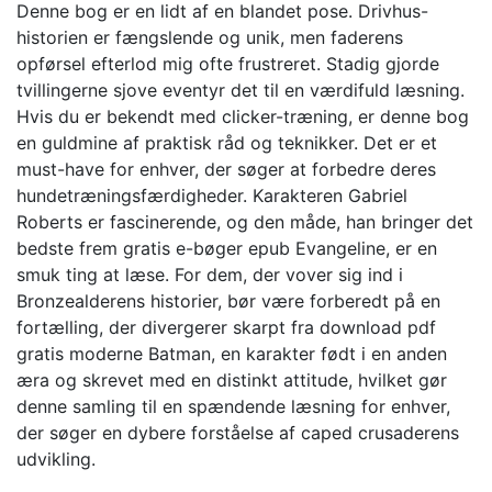
Denne bog er en lidt af en blandet pose. Drivhus-
historien er fængslende og unik, men faderens
opførsel efterlod mig ofte frustreret. Stadig gjorde
tvillingerne sjove eventyr det til en værdifuld læsning.
Hvis du er bekendt med clicker-træning, er denne bog
en guldmine af praktisk råd og teknikker. Det er et
must-have for enhver, der søger at forbedre deres
hundetræningsfærdigheder. Karakteren Gabriel
Roberts er fascinerende, og den måde, han bringer det
bedste frem gratis e-bøger epub Evangeline, er en
smuk ting at læse. For dem, der vover sig ind i
Bronzealderens historier, bør være forberedt på en
fortælling, der divergerer skarpt fra download pdf
gratis moderne Batman, en karakter født i en anden
æra og skrevet med en distinkt attitude, hvilket gør
denne samling til en spændende læsning for enhver,
der søger en dybere forståelse af caped crusaderens
udvikling.