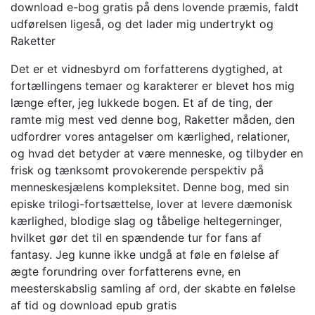
download e-bog gratis på dens lovende præmis, faldt
udførelsen ligeså, og det lader mig undertrykt og
Raketter
Det er et vidnesbyrd om forfatterens dygtighed, at
fortællingens temaer og karakterer er blevet hos mig
længe efter, jeg lukkede bogen. Et af de ting, der
ramte mig mest ved denne bog, Raketter måden, den
udfordrer vores antagelser om kærlighed, relationer,
og hvad det betyder at være menneske, og tilbyder en
frisk og tænksomt provokerende perspektiv på
menneskesjælens kompleksitet. Denne bog, med sin
episke trilogi-fortsættelse, lover at levere dæmonisk
kærlighed, blodige slag og tåbelige heltegerninger,
hvilket gør det til en spændende tur for fans af
fantasy. Jeg kunne ikke undgå at føle en følelse af
ægte forundring over forfatterens evne, en
meesterskabslig samling af ord, der skabte en følelse
af tid og download epub gratis