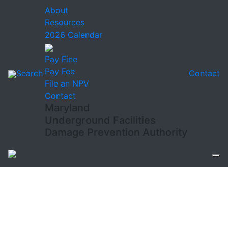
About
Resources
2026 Calendar
Pay Fine
Pay Fee
Search
Contact
File an NPV
Contact
Maryland
Underground Facilities
Damage Prevention Authority