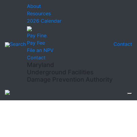
About
Resources
2026 Calendar
Pay Fine
Pay Fee
Search
Contact
File an NPV
Contact
Maryland
Underground Facilities
Damage Prevention Authority