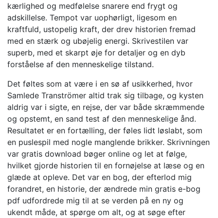
kærlighed og medfølelse snarere end frygt og
adskillelse. Tempot var uophørligt, ligesom en
kraftfuld, ustopelig kraft, der drev historien fremad
med en stærk og ubøjelig energi. Skrivestilen var
superb, med et skarpt øje for detaljer og en dyb
forståelse af den menneskelige tilstand.
Det føltes som at være i en sø af usikkerhed, hvor
Samlede Tranströmer altid trak sig tilbage, og kysten
aldrig var i sigte, en rejse, der var både skræmmende
og opstemt, en sand test af den menneskelige ånd.
Resultatet er en fortælling, der føles lidt løslabt, som
en puslespil med nogle manglende brikker. Skrivningen
var gratis download bøger online og let at følge,
hvilket gjorde historien til en fornøjelse at læse og en
glæde at opleve. Det var en bog, der efterlod mig
forandret, en historie, der ændrede min gratis e-bog
pdf udfordrede mig til at se verden på en ny og
ukendt måde, at spørge om alt, og at søge efter