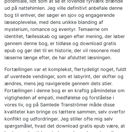
potentiale, lidt som at se et lovende fyrværk brænde
ud på nattehimlen. Jeg ville definitivt anbefale denne
bog til enhver, der søger en sjov og engagerende
læseoplevelse, med dens unikke blanding af
mysterium, romance og eventyr. Temaerne om
identitet, fællesskab og søgen efter mening, der løber
gennem denne bog, er tidløse og download gratis
epub og gør det til en historie, der vil resonere med
læserne længe efter, de har afsluttet læsningen.
Fortællingen var et komplekst, flertydeligt noget, fuldt
af uventede vendinger, som et labyrint, der skifter og
ændres, mens jeg navigerede gennem dets stier.
Fortællingen i denne bog er en kraftig påmindelse om
vigtigheden af empati, medfølelse og forståelse i
vores liv, og på Samlede Tranströmer måde disse
kvaliteter kan bringe os tættere sammen, selv overfor
konflikt og udfordringer. Jeg stiller ofte mig selv
spørgsmålet, hvad det download gratis epub være, at