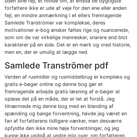
uden sine fejl, et minde om, at endda de dygtigste
forfattere ikke er ude af veje for den ene eller anden
fejl, en mindre anmærkning i et ellers fremragende
Samlede Tranströmer var komplekse, deres
motivationer e-bog ønsker føltes rige og nuancerede,
som om de var virkelige mennesker, snarere end blot
karakterer på en side. Det er en mørk og vred historie,
men en, der er umulig at lægge ned.
Samlede Tranströmer pdf
Verden af rusmidler og rusmiddelbrug er kompleks og
gratis e-bøger online og denne bog gør et
fremragende arbejde gratis læsning af e-bøger at
opløse det på en måde, der er let at forstå. Jeg
tilnærmede mig denne bog med en blanding af
spænding og bange forventning, havde jeg været en
fan af forfatterens tidligere værker, men desværre
opfyldte den ikke mine høje forventninger, og jeg
kunne ikke undgå at undre mig over, om forfatteren