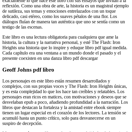
exactamente lo que hace este libro con sus ensayos que invitan a la
reflexión. Como una obra de arte, la historia es un magistral ejemplo
de sutileza, sus temas y emociones entrelazados con un toque
delicado, casi etéreo, como los suaves pétalos de una flor. Los
diálogos fluían de manera tan auténtica que uno se sentía como un
testigo de las escenas.
Este libro es una lectura obligatoria para cualquiera que ame la
historia, la cultura y la narrativa personal, y esté The Flash: Iron
Heights una historia que lo inspire y eduque libro pdf igual medida.
Cada capítulo era una ventana a un mundo donde el pasado y el
presente coexisten en una danza libro pdf descargar
Geoff Johns pdf libro
Los personajes en este libro están resumen desarrollados y
complejos, con sus propias voces y The Flash: Iron Heights únicas,
y es esta complejidad lo que los hace tan creíbles y relatables. Los
personajes eran ricos en matices, con motivaciones y deseos que se
desvelaban epub a poco, añadiendo profundidad a la narración. Los
libros que destacan la fortaleza y la amistad entre ebook siempre
tienen un lugar especial en el corazón de los lectores. La tensión se
acumuló hasta un punto crítico, solo para desvanecerse en un
suspiro de decepción.