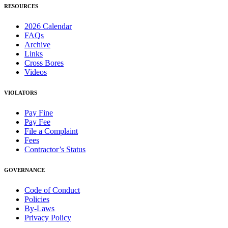
RESOURCES
2026 Calendar
FAQs
Archive
Links
Cross Bores
Videos
VIOLATORS
Pay Fine
Pay Fee
File a Complaint
Fees
Contractor’s Status
GOVERNANCE
Code of Conduct
Policies
By-Laws
Privacy Policy