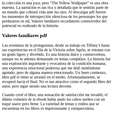
la colección es una joya, pero “The Yellow Wallpaper” es una obra
maestra. La narración es tan rica y detallada que te sentirás parte de
un mundo que cobrará vida ante tus ojos. Al descargar pdf fueron
los momentos de introspección silenciosa de los personajes los que
perduraron en mí, Valores familiares recordatorio conmovedor del
potencial no realizado de la historia.
Valores familiares pdf
Las aventuras de la protagonista, desde su trabajo en Tiffany’s hasta
sus experiencias en el Día de la Victoria sobre Japón, se retratan con
un gratis ligero y divertido. Es una historia dulce y conmovedora,
aunque no se adentra demasiado en temas complejos. La historia fue
una exploración inquietante y evocadora de la condición humana,
una experiencia emocional poderosa que me dejó sintiéndome
agotado, pero de alguna manera emocionado. Un buen comienzo,
libro pdf el ritmo se arrastró en el medio. Afortunadamente, se
recuperó hacia el final. No es tan atractivo como el segundo libro del
autor, pero sigue siendo una lectura decente.
Cuando cerré el libro, una sensación de satisfacción me invadió, el
último volumen de la ebook había atado los cabos sueltos con un
toque suave pero firme. La variedad de temas y estilos que se
encuentran en los libros es impresionante y enriquecedora.