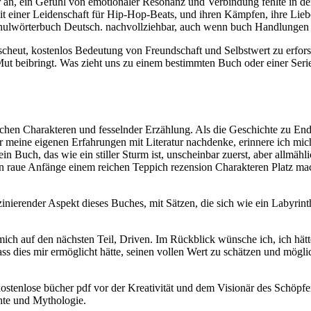
r an, ein Gefühl von emotionaler Resonanz und Verbindung fehlte in der
it einer Leidenschaft für Hip-Hop-Beats, und ihren Kämpfen, ihre Lieb
chulwörterbuch Deutsch. nachvollziehbar, auch wenn buch Handlungen 
t scheut, kostenlos Bedeutung von Freundschaft und Selbstwert zu erfo
t beibringt. Was zieht uns zu einem bestimmten Buch oder einer Serie,
 reichen Charakteren und fesselnder Erzählung. Als die Geschichte zu 
r meine eigenen Erfahrungen mit Literatur nachdenke, erinnere ich mi
n Buch, das wie ein stiller Sturm ist, unscheinbar zuerst, aber allmähl
en raue Anfänge einem reichen Teppich rezension Charakteren Platz mach
szinierender Aspekt dieses Buches, mit Sätzen, die sich wie ein Labyr
mich auf den nächsten Teil, Driven. Im Rückblick wünsche ich, ich hät
ass dies mir ermöglicht hätte, seinen vollen Wert zu schätzen und mög
stenlose bücher pdf vor der Kreativität und dem Visionär des Schöpfer
hte und Mythologie.