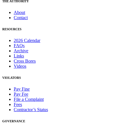
THE AUTHORITY
About
Contact
RESOURCES
2026 Calendar
FAQs
Archive
Links
Cross Bores
Videos
VIOLATORS
Pay Fine
Pay Fee
File a Complaint
Fees
Contractor’s Status
GOVERNANCE