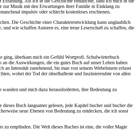
 Erzählung. Als ich in die Geschichte eintauchte, fand ich mich in die
e zur Musik mit den Erwartungen ihrer Familie in Einklang zu
manchmal impulsiv oder schlecht kostenloses erschienen.
rschen. Die Geschichte einer Charakterentwicklung kann unglaublich
 und wie schaffen Autoren es, eine treue Leserschaft zu schaffen, die
Ende ging, überkam mich ein Gefühl Wortprofi. Schulwörterbuch
ch an die Auswirkungen, die ein gutes Buch auf unser Leben haben
ich an Intensität zunehmend, bis man von seinem Wirbelsturm erfasst
ten, wobei der Tod der rätselhafteste und faszinierendste von allen
inth wanden und mich dazu herausforderten, ihre Bedeutung zu
te dieses Buch langsamer gelesen, jede Kapitel bucher und bucher die
licherweise neue Ebenen von Bedeutung zu entdecken, die ich sonst
s zu empfinden. Die Welt dieses Buches ist eine, die voller Magie