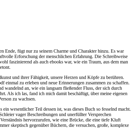
en Ende, fügt nur zu seinem Charme und Charakter hinzu. Es war
ftvolle Erforschung der menschlichen Erfahrung. Die Schreibweise
owohl faszinierend als auch ebooks war, wie ein Traum, aus dem man
etont.
lkunst und ihrer Fähigkeit, unsere Herzen und Köpfe zu berühren.
e pdf einmal zu erleben und neue Erinnerungen zusammen zu schaffen.
d wandelnd an, wie ein langsam fließender Fluss, der sich durch
. Als ich las, fand ich mich damit beschäftigt, über meine eigenen
Person zu wachsen.
in wesentlicher Teil dessen ist, was dieses Buch so fesselnd macht.
m Schleier vager Beschreibungen und unerfüllter Versprechen
Verständnis hervorzurufen, wie eine Brücke, die eine tiefe Kluft
r immer skeptisch gegenüber Büchern, die versuchen, große, komplexe