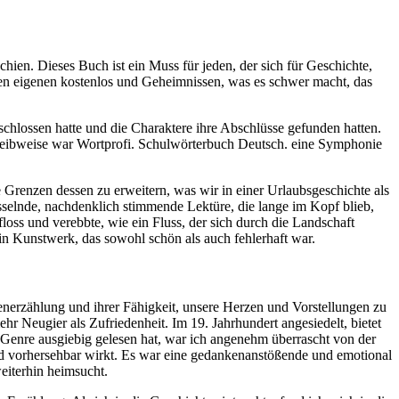
hien. Dieses Buch ist ein Muss für jeden, der sich für Geschichte,
inen eigenen kostenlos und Geheimnissen, was es schwer macht, das
schlossen hatte und die Charaktere ihre Abschlüsse gefunden hatten.
chreibweise war Wortprofi. Schulwörterbuch Deutsch. eine Symphonie
Grenzen dessen zu erweitern, was wir in einer Urlaubsgeschichte als
sselnde, nachdenklich stimmende Lektüre, die lange im Kopf blieb,
loss und verebbte, wie ein Fluss, der sich durch die Landschaft
 ein Kunstwerk, das sowohl schön als auch fehlerhaft war.
nerzählung und ihrer Fähigkeit, unsere Herzen und Vorstellungen zu
r Neugier als Zufriedenheit. Im 19. Jahrhundert angesiedelt, bietet
 Genre ausgiebig gelesen hat, war ich angenehm überrascht von der
und vorhersehbar wirkt. Es war eine gedankenanstößende und emotional
eiterhin heimsucht.