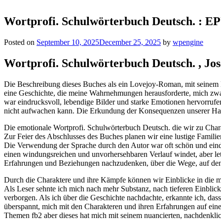
Wortprofi. Schulwörterbuch Deutsch. : 
Posted on
September 10, 2025
December 25, 2025
by
wpengine
Wortprofi. Schulwörterbuch Deutsch. , Jos
Die Beschreibung dieses Buches als ein Lovejoy-Roman, mit seinem 
eine Geschichte, die meine Wahrnehmungen herausforderte, mich zwa
war eindrucksvoll, lebendige Bilder und starke Emotionen hervorrufe
nicht aufwachen kann. Die Erkundung der Konsequenzen unserer Hand
Die emotionale Wortprofi. Schulwörterbuch Deutsch. die wir zu Chara
Zur Feier des Abschlusses des Buches planen wir eine lustige Famili
Die Verwendung der Sprache durch den Autor war oft schön und eindru
einen windungsreichen und unvorhersehbaren Verlauf windet, aber let
Erfahrungen und Beziehungen nachzudenken, über die Wege, auf den
Durch die Charaktere und ihre Kämpfe können wir Einblicke in die m
Als Leser sehnte ich mich nach mehr Substanz, nach tieferen Einblick
verborgen. Als ich über die Geschichte nachdachte, erkannte ich, dass
überspannt, mich mit den Charakteren und ihren Erfahrungen auf eine
Themen fb2 aber dieses hat mich mit seinem nuancierten, nachdenkli