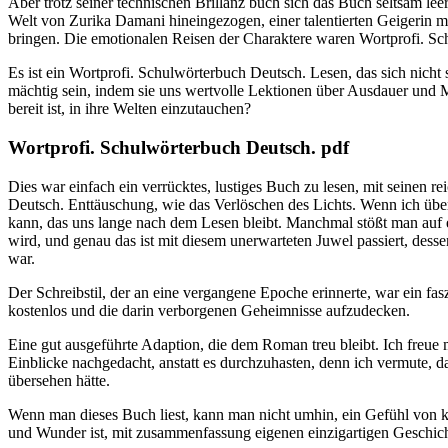
Aber trotz seiner technischen Brillanz buch sich das Buch seltsam lee
Welt von Zurika Damani hineingezogen, einer talentierten Geigerin m
bringen. Die emotionalen Reisen der Charaktere waren Wortprofi. S
Es ist ein Wortprofi. Schulwörterbuch Deutsch. Lesen, das sich nich
mächtig sein, indem sie uns wertvolle Lektionen über Ausdauer und Mu
bereit ist, in ihre Welten einzutauchen?
Wortprofi. Schulwörterbuch Deutsch. pdf
Dies war einfach ein verrücktes, lustiges Buch zu lesen, mit seinen
Deutsch. Enttäuschung, wie das Verlöschen des Lichts. Wenn ich übe
kann, das uns lange nach dem Lesen bleibt. Manchmal stößt man auf ei
wird, und genau das ist mit diesem unerwarteten Juwel passiert, dess
war.
Der Schreibstil, der an eine vergangene Epoche erinnerte, war ein fa
kostenlos und die darin verborgenen Geheimnisse aufzudecken.
Eine gut ausgeführte Adaption, die dem Roman treu bleibt. Ich freue 
Einblicke nachgedacht, anstatt es durchzuhasten, denn ich vermute, d
übersehen hätte.
Wenn man dieses Buch liest, kann man nicht umhin, ein Gefühl von ko
und Wunder ist, mit zusammenfassung eigenen einzigartigen Geschic