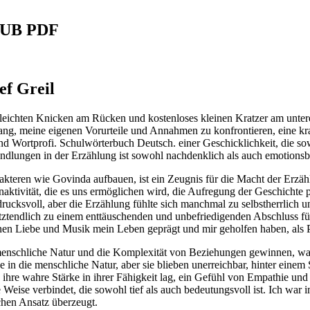
EPUB PDF
ef Greil
leichten Knicken am Rücken und kostenloses kleinen Kratzer am unter
ng, meine eigenen Vorurteile und Annahmen zu konfrontieren, eine kra
nd Wortprofi. Schulwörterbuch Deutsch. einer Geschicklichkeit, die s
lungen in der Erzählung ist sowohl nachdenklich als auch emotionsb
kteren wie Govinda aufbauen, ist ein Zeugnis für die Macht der Erzäh
enaktivität, die es uns ermöglichen wird, die Aufregung der Geschicht
cksvoll, aber die Erzählung fühlte sich manchmal zu selbstherrlich un
ztendlich zu einem enttäuschenden und unbefriedigenden Abschluss führt
en Liebe und Musik mein Leben geprägt und mir geholfen haben, als 
enschliche Natur und die Komplexität von Beziehungen gewinnen, was e
e in die menschliche Natur, aber sie blieben unerreichbar, hinter eine
 ihre wahre Stärke in ihrer Fähigkeit lag, ein Gefühl von Empathie und 
 Weise verbindet, die sowohl tief als auch bedeutungsvoll ist. Ich wa
chen Ansatz überzeugt.