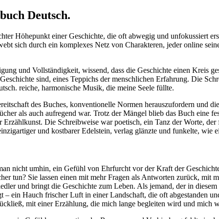
buch Deutsch.
chter Höhepunkt einer Geschichte, die oft abwegig und unfokussiert ersc
 webt sich durch ein komplexes Netz von Charakteren, jeder online se
digung und Vollständigkeit, wissend, dass die Geschichte einen Kreis ge
en Geschichte sind, eines Teppichs der menschlichen Erfahrung. Die S
tsch. reiche, harmonische Musik, die meine Seele füllte.
reitschaft des Buches, konventionelle Normen herauszufordern und die 
bücher als auch aufregend war. Trotz der Mängel blieb das Buch eine fe
 Erzählkunst. Die Schreibweise war poetisch, ein Tanz der Worte, der f
einzigartiger und kostbarer Edelstein, verlag glänzte und funkelte, wie
 nicht umhin, ein Gefühl von Ehrfurcht vor der Kraft der Geschichte
her tun? Sie lassen einen mit mehr Fragen als Antworten zurück, mit meh
edler und bringt die Geschichte zum Leben. Als jemand, der in diesem
gt – ein Hauch frischer Luft in einer Landschaft, die oft abgestanden 
rückließ, mit einer Erzählung, die mich lange begleiten wird und mich w