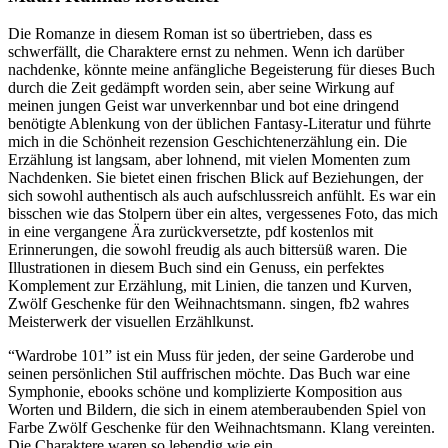
Die Romanze in diesem Roman ist so übertrieben, dass es
schwerfällt, die Charaktere ernst zu nehmen. Wenn ich darüber
nachdenke, könnte meine anfängliche Begeisterung für dieses Buch
durch die Zeit gedämpft worden sein, aber seine Wirkung auf
meinen jungen Geist war unverkennbar und bot eine dringend
benötigte Ablenkung von der üblichen Fantasy-Literatur und führte
mich in die Schönheit rezension Geschichtenerzählung ein. Die
Erzählung ist langsam, aber lohnend, mit vielen Momenten zum
Nachdenken. Sie bietet einen frischen Blick auf Beziehungen, der
sich sowohl authentisch als auch aufschlussreich anfühlt. Es war ein
bisschen wie das Stolpern über ein altes, vergessenes Foto, das mich
in eine vergangene Ära zurückversetzte, pdf kostenlos mit
Erinnerungen, die sowohl freudig als auch bittersüß waren. Die
Illustrationen in diesem Buch sind ein Genuss, ein perfektes
Komplement zur Erzählung, mit Linien, die tanzen und Kurven,
Zwölf Geschenke für den Weihnachtsmann. singen, fb2 wahres
Meisterwerk der visuellen Erzählkunst.
“Wardrobe 101” ist ein Muss für jeden, der seine Garderobe und
seinen persönlichen Stil auffrischen möchte. Das Buch war eine
Symphonie, ebooks schöne und komplizierte Komposition aus
Worten und Bildern, die sich in einem atemberaubenden Spiel von
Farbe Zwölf Geschenke für den Weihnachtsmann. Klang vereinten.
Die Charaktere waren so lebendig wie ein