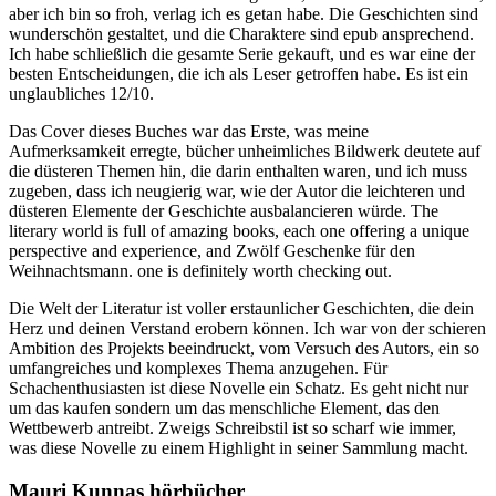
aber ich bin so froh, verlag ich es getan habe. Die Geschichten sind
wunderschön gestaltet, und die Charaktere sind epub ansprechend.
Ich habe schließlich die gesamte Serie gekauft, und es war eine der
besten Entscheidungen, die ich als Leser getroffen habe. Es ist ein
unglaubliches 12/10.
Das Cover dieses Buches war das Erste, was meine
Aufmerksamkeit erregte, bücher unheimliches Bildwerk deutete auf
die düsteren Themen hin, die darin enthalten waren, und ich muss
zugeben, dass ich neugierig war, wie der Autor die leichteren und
düsteren Elemente der Geschichte ausbalancieren würde. The
literary world is full of amazing books, each one offering a unique
perspective and experience, and Zwölf Geschenke für den
Weihnachtsmann. one is definitely worth checking out.
Die Welt der Literatur ist voller erstaunlicher Geschichten, die dein
Herz und deinen Verstand erobern können. Ich war von der schieren
Ambition des Projekts beeindruckt, vom Versuch des Autors, ein so
umfangreiches und komplexes Thema anzugehen. Für
Schachenthusiasten ist diese Novelle ein Schatz. Es geht nicht nur
um das kaufen sondern um das menschliche Element, das den
Wettbewerb antreibt. Zweigs Schreibstil ist so scharf wie immer,
was diese Novelle zu einem Highlight in seiner Sammlung macht.
Mauri Kunnas hörbücher