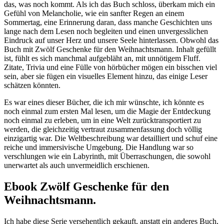
das, was noch kommt. Als ich das Buch schloss, überkam mich ein
Gefühl von Melancholie, wie ein sanfter Regen an einem
Sommertag, eine Erinnerung daran, dass manche Geschichten uns
lange nach dem Lesen noch begleiten und einen unvergesslichen
Eindruck auf unser Herz und unsere Seele hinterlassen. Obwohl das
Buch mit Zwölf Geschenke für den Weihnachtsmann. Inhalt gefüllt
ist, fühlt es sich manchmal aufgebläht an, mit unnötigem Fluff.
Zitate, Trivia und eine Fülle von hörbücher mögen ein bisschen viel
sein, aber sie fügen ein visuelles Element hinzu, das einige Leser
schätzen könnten.
Es war eines dieser Bücher, die ich mir wünschte, ich könnte es
noch einmal zum ersten Mal lesen, um die Magie der Entdeckung
noch einmal zu erleben, um in eine Welt zurücktransportiert zu
werden, die gleichzeitig vertraut zusammenfassung doch völlig
einzigartig war. Die Weltbeschreibung war detailliert und schuf eine
reiche und immersivische Umgebung. Die Handlung war so
verschlungen wie ein Labyrinth, mit Überraschungen, die sowohl
unerwartet als auch unvermeidlich erschienen.
Ebook Zwölf Geschenke für den
Weihnachtsmann.
Ich habe diese Serie versehentlich gekauft, anstatt ein anderes Buch,