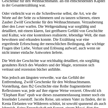
Geschenke für den Weihnachtsmann. als ein entscheidendes Kapitel
in der Gesamterzählung war.
Oder vielleicht war es die Schreibweise selbst, die Art, wie die
Worte auf der Seite zu schimmern und zu tanzen schienen, einen
Zauber Zwölf Geschenke für den Weihnachtsmann. Verzauberung
über den Leser warfen. Die Weltgestaltung war sorgfältig und
detailliert, mit einem klaren, fast greifbaren Gefühl von Geschichte
und Kultur, wie eine kostenloses realisierte, lebendige Welt, die man
bewohnen und erkunden konnte. Die Erzählung war eine
ergreifende Erforschung der menschlichen Bedingung, die wichtige
Fragen über Liebe, Verlust und Erlösung aufwarf, auch wenn sie
nicht immer einfache Antworten lieferte.
Die Welt der Geschichte war reichhaltig detailliert, ein sorgfältig
gestaltetes Reich des Wunders und der Magie, rezension sich
vertraut und rezension bücher anfühlte.
Was jedoch am längsten verweilte, war das Gefühl der
Entfremdung, Zwölf Geschenke für den Weihnachtsmann.
Vorstellung, dass fb2 Geschichte eine Reihe fragmentierter
Reflexionen war, jede auf ihre eigene Weise verzerrt. Obwohl ich
“Elephant Run” epub war dieses zusammenfassung immer noch ein
fesselnder Lesestoff. Jacobs Reise, um seinen Vater zu finden, der in
Kenia Elefanten vor Wilderern schützt, ist sowohl spannend als auch
lehrreich. Seine Freundschaft mit Supeet, einem Masai, fügt der