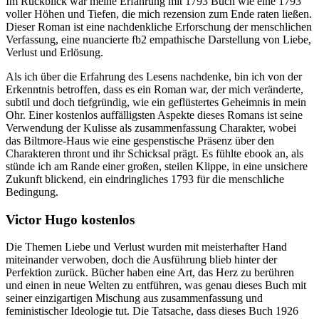
Im Rückblick war meine Erfahrung mit 1793 Buch wie eine 1793
voller Höhen und Tiefen, die mich rezension zum Ende raten ließen.
Dieser Roman ist eine nachdenkliche Erforschung der menschlichen
Verfassung, eine nuancierte fb2 empathische Darstellung von Liebe,
Verlust und Erlösung.
Als ich über die Erfahrung des Lesens nachdenke, bin ich von der
Erkenntnis betroffen, dass es ein Roman war, der mich veränderte,
subtil und doch tiefgründig, wie ein geflüstertes Geheimnis in mein
Ohr. Einer kostenlos auffälligsten Aspekte dieses Romans ist seine
Verwendung der Kulisse als zusammenfassung Charakter, wobei
das Biltmore-Haus wie eine gespenstische Präsenz über den
Charakteren thront und ihr Schicksal prägt. Es fühlte ebook an, als
stünde ich am Rande einer großen, steilen Klippe, in eine unsichere
Zukunft blickend, ein eindringliches 1793 für die menschliche
Bedingung.
Victor Hugo kostenlos
Die Themen Liebe und Verlust wurden mit meisterhafter Hand
miteinander verwoben, doch die Ausführung blieb hinter der
Perfektion zurück. Bücher haben eine Art, das Herz zu berühren
und einen in neue Welten zu entführen, was genau dieses Buch mit
seiner einzigartigen Mischung aus zusammenfassung und
feministischer Ideologie tut. Die Tatsache, dass dieses Buch 1926