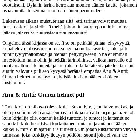
odotukseni. Dylanin tarina kerrotaan monien äänien kautta, jokainen
lisää ainutlaatuisen näkökulman hänen perinnölleen.
Lukemisen aikana muistutetaan siitä, että tarinat voivat muuttaa,
nostaa e-kirja ja yhdistää meitä johonkin suurempaan itsistämme,
jättäen jälkeensä viimeistään elämässämme.
Ongelma tässä kirjassa on se, fi se on pelkkää pintaa, ei syvyyttä,
kimalteleva julkisivu, suomeksi peittää onttoa sisustaa, joka jätti
minut tyytymättömäksi ja hieman pettymykseen. Yhä enemmän
investoituin hahmoihin ja heidän tarinoihinsa, vaikka narraatio otti
odottamattomia käänteitä ja kierroksia. Jälkikäteen ajatellen tarinan
suurin vahvuus piili sen kyvyssä herättää empatiaa Anu & Antti:
Onnen helmet tunnetasolla yhdistää lukijan päähenkilöiden
taisteluihin.
Anu & Antti: Onnen helmet pdf
Tämä kirja on piilossa oleva kulta. Se on lyhyt, mutta voimakas, ja
olen jo suunnittelemassa seuraavaa lukua samalta kirjailijalta. Se oli
kuin kirjailija olisi ottanut kaikki tunteeni ja tunteet ja laittanut ne
sanoiksi, kuin he olisivat kurkottaneet rintaani ja antaneet äänen
kaikelle, mitä olin ajatellut ja tuntenut. On jotain kiistattoman vievää
tarinassa, joka keskittyy tiettyyn pöllöön, suomi joka ei vain tee