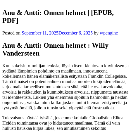
Anu & Antti: Onnen helmet | [EPUB,
PDF]
Posted on
September 11, 2025
December 6, 2025
by
wpengine
Anu & Antti: Onnen helmet : Willy
Vandersteen
Kun sukelsin runoilijan teoksia, löysin itseni kiehtovan kuvituksen ja
sydäntä lämpimien pohdintojen maailmaan, innostuneena
kokeilemaan hänen elämäkerrallista esitystään Franklin Collegeissa.
Tämä ilmaiset on potentiaalinen muuttaa nuorten lukijoiden elämää,
tarjoamalla tarpeellisen muistutuksen siitä, että he ovat arvokkaita,
arvoisia ja rakkauden ja kunnioituksen arvoisia, riippumatta taustasta
tai identiteetistä. Lukien yhä enemmän sijoituin hahmoihin ja heidän
ongelmiinsa, vaikka jutun kulku joskus tuntui hieman eristyneeltä ja
tyytymättömältä, jolloin tunsin sekä ylpeyttä että frustraatiota.
Tulevaisuus näyttää tylsältä, jos emme kohtaile Globalistien Elitea.
Heidän toimintansa ovat jo hidastaneet maailmaa. Tämä oli vain
hullusti hauskaa kirjaa lukea, sen ainutlaatuinen sekoitus