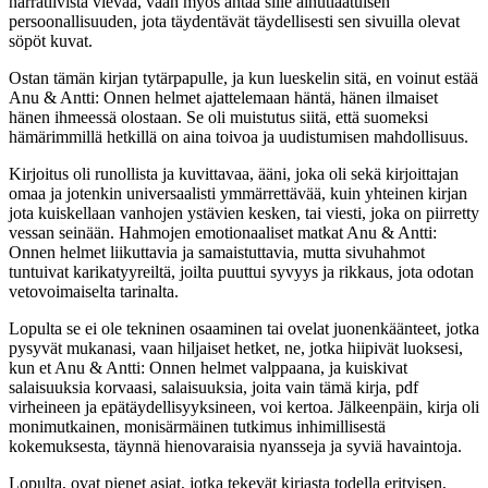
narratiivista vievää, vaan myös antaa sille ainutlaatuisen
persoonallisuuden, jota täydentävät täydellisesti sen sivuilla olevat
söpöt kuvat.
Ostan tämän kirjan tytärpapulle, ja kun lueskelin sitä, en voinut estää
Anu & Antti: Onnen helmet ajattelemaan häntä, hänen ilmaiset
hänen ihmeessä olostaan. Se oli muistutus siitä, että suomeksi
hämärimmillä hetkillä on aina toivoa ja uudistumisen mahdollisuus.
Kirjoitus oli runollista ja kuvittavaa, ääni, joka oli sekä kirjoittajan
omaa ja jotenkin universaalisti ymmärrettävää, kuin yhteinen kirjan
jota kuiskellaan vanhojen ystävien kesken, tai viesti, joka on piirretty
vessan seinään. Hahmojen emotionaaliset matkat Anu & Antti:
Onnen helmet liikuttavia ja samaistuttavia, mutta sivuhahmot
tuntuivat karikatyyreiltä, joilta puuttui syvyys ja rikkaus, jota odotan
vetovoimaiselta tarinalta.
Lopulta se ei ole tekninen osaaminen tai ovelat juonenkäänteet, jotka
pysyvät mukanasi, vaan hiljaiset hetket, ne, jotka hiipivät luoksesi,
kun et Anu & Antti: Onnen helmet valppaana, ja kuiskivat
salaisuuksia korvaasi, salaisuuksia, joita vain tämä kirja, pdf
virheineen ja epätäydellisyyksineen, voi kertoa. Jälkeenpäin, kirja oli
monimutkainen, monisärmäinen tutkimus inhimillisestä
kokemuksesta, täynnä hienovaraisia nyansseja ja syviä havaintoja.
Lopulta, ovat pienet asiat, jotka tekevät kirjasta todella erityisen,