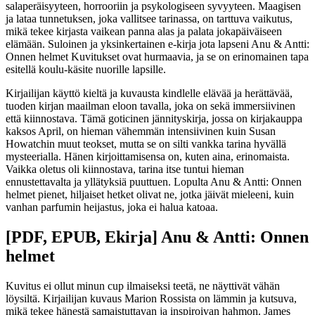
salaperäisyyteen, horrooriin ja psykologiseen syvyyteen. Maagisen
ja lataa tunnetuksen, joka vallitsee tarinassa, on tarttuva vaikutus,
mikä tekee kirjasta vaikean panna alas ja palata jokapäiväiseen
elämään. Suloinen ja yksinkertainen e-kirja jota lapseni Anu & Antti:
Onnen helmet Kuvitukset ovat hurmaavia, ja se on erinomainen tapa
esitellä koulu-käsite nuorille lapsille.
Kirjailijan käyttö kieltä ja kuvausta kindlelle elävää ja herättävää,
tuoden kirjan maailman eloon tavalla, joka on sekä immersiivinen
että kiinnostava. Tämä goticinen jännityskirja, jossa on kirjakauppa
kaksos April, on hieman vähemmän intensiivinen kuin Susan
Howatchin muut teokset, mutta se on silti vankka tarina hyvällä
mysteerialla. Hänen kirjoittamisensa on, kuten aina, erinomaista.
Vaikka oletus oli kiinnostava, tarina itse tuntui hieman
ennustettavalta ja yllätyksiä puuttuen. Lopulta Anu & Antti: Onnen
helmet pienet, hiljaiset hetket olivat ne, jotka jäivät mieleeni, kuin
vanhan parfumin heijastus, joka ei halua katoaa.
[PDF, EPUB, Ekirja] Anu & Antti: Onnen
helmet
Kuvitus ei ollut minun cup ilmaiseksi teetä, ne näyttivät vähän
löysiltä. Kirjailijan kuvaus Marion Rossista on lämmin ja kutsuva,
mikä tekee hänestä samaistuttavan ja inspiroivan hahmon. James