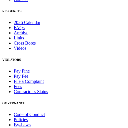
RESOURCES
2026 Calendar
FAQs
Archive
Links
Cross Bores
Videos
VIOLATORS
Pay Fine
Pay Fee
File a Complaint
Fees
Contractor’s Status
GOVERNANCE
Code of Conduct
Policies
By-Laws