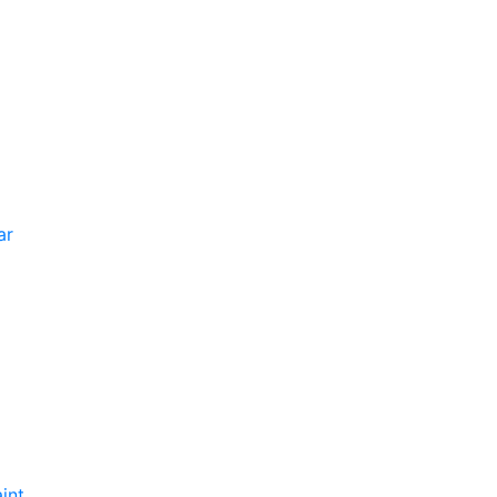
ar
int