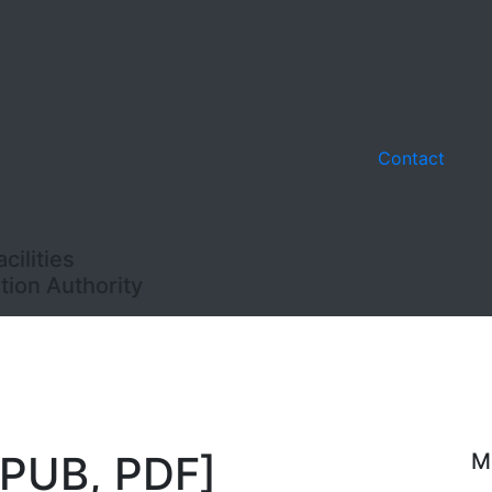
Contact
ilities
ion Authority
EPUB, PDF]
M