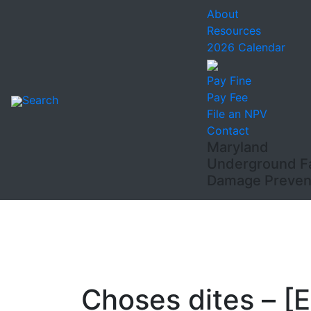
About
Resources
2026 Calendar
Pay Fine
Pay Fee
Search
File an NPV
Contact
Maryland
Underground Fac
Damage Prevent
Choses dites – [