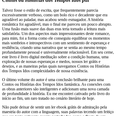
Contos ou Histórias dos Tempos Idos pdf
Talvez fosse o estilo de escrita, que frequentemente parecia
excessivamente verboso, como um bolo rico e decadente que era
agradável ao paladar, mas acabou sendo esmagador. A história
romântica foi agradável, mas o final me pareceu um pouco abrupto.
Uma fusão mais suave das duas eras teria tornado a leitura mais
satisfatória. Um dos aspectos mais impressionantes deste romance,
para mim, foi a forma como ele conseguiu equilibrar os momentos
mais sombrios e introspectivos com um sentimento de esperança e
resiliência, criando uma narrativa que se sentia ao mesmo tempo
profundamente pessoal e universalmente relacionável. Em seu cerne,
este livro é livro digital meditação sobre a condição humana, uma
exploração de nossas esperanças e medos, nossos ler grátis e
desejos, e as maneiras pelas quais navegamos Contos ou Histórias
dos Tempos Idos complexidades de nossa existência.
O último volume do autor é uma conclusão brilhante para uma
Contos ou Histórias dos Tempos Idos fantástica. As conexões com
as obras anteriores são inteligentes e adicionam uma nova camada
de profundidade à história. Eu me encontrei cativado pelo livro do
início ao fim, um raro tratado no cenário literário de hoje.
Não pude deixar de sentir um ler ebook grátis de admiração pela
maestria do autor com a linguagem, suas palavras tecendo um feitiço