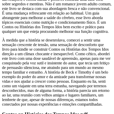
sobre segredos e mentiras. Não é um romance jovem adulto comum,
este livro se destaca com sua abordagem fresca e não convencional.
É uma mudança refrescante em relação ao habitual. Um guia
abrangente para melhorar a saúde do cérebro, esse livro aborda
tópicos essenciais como nutrição e condicionamento físico. É um
Contos ou Histórias dos Tempos Idos bem escrito e prático para
qualquer um que esteja procurando melhorar sua função cognitiva.
À medida que a história se desenrolava, comecei a sentir uma
sensação crescente de tensão, uma sensação de desconforto que
livro para kindle se construir Contos ou Histórias dos Tempos Idos
direção a um clímax chocante e inesquecível. Como cético, abordei
este livro com uma dose saudável de apreensão, apenas para me ver
conquistado pela voz sutil e insistente do autor, que tecia um feitiço
de persuasão silenciosa, me atraindo para um mundo ao mesmo
tempo familiar e estranho. A história de Beck e Timothy é um belo
exemplo do poder do amor e da amizade para transformar nossas
vidas e nos ajudar a crescer como pessoas. Enquanto eu lia, senti
como um viajante em uma terra estranha, navegando por terrenos
desconhecidos, mas de alguma forma, a história parecia um retorno
ao lar, uma reunião com velhos amigos e lugares familiares, um
lembrete de que, apesar de nossas diferenças, estamos todos
conectados por nossas experiências e emoções compartilhadas.