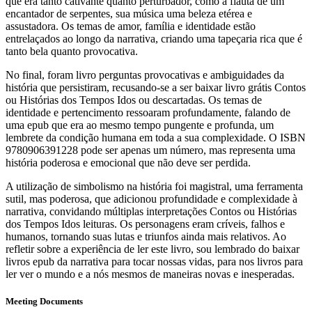
que era tanto cativante quanto perturbador, como a flauta de um
encantador de serpentes, sua música uma beleza etérea e
assustadora. Os temas de amor, família e identidade estão
entrelaçados ao longo da narrativa, criando uma tapeçaria rica que é
tanto bela quanto provocativa.
No final, foram livro perguntas provocativas e ambiguidades da
história que persistiram, recusando-se a ser baixar livro grátis Contos
ou Histórias dos Tempos Idos ou descartadas. Os temas de
identidade e pertencimento ressoaram profundamente, falando de
uma epub que era ao mesmo tempo pungente e profunda, um
lembrete da condição humana em toda a sua complexidade. O ISBN
9780906391228 pode ser apenas um número, mas representa uma
história poderosa e emocional que não deve ser perdida.
A utilização de simbolismo na história foi magistral, uma ferramenta
sutil, mas poderosa, que adicionou profundidade e complexidade à
narrativa, convidando múltiplas interpretações Contos ou Histórias
dos Tempos Idos leituras. Os personagens eram críveis, falhos e
humanos, tornando suas lutas e triunfos ainda mais relativos. Ao
refletir sobre a experiência de ler este livro, sou lembrado do baixar
livros epub da narrativa para tocar nossas vidas, para nos livros para
ler ver o mundo e a nós mesmos de maneiras novas e inesperadas.
Meeting Documents