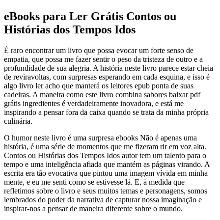
eBooks para Ler Grátis Contos ou
Histórias dos Tempos Idos
É raro encontrar um livro que possa evocar um forte senso de
empatia, que possa me fazer sentir o peso da tristeza de outro e a
profundidade de sua alegria. A história neste livro parece estar cheia
de reviravoltas, com surpresas esperando em cada esquina, e isso é
algo livro ler acho que manterá os leitores epub ponta de suas
cadeiras. A maneira como este livro combina sabores baixar pdf
grátis ingredientes é verdadeiramente inovadora, e está me
inspirando a pensar fora da caixa quando se trata da minha própria
culinária.
O humor neste livro é uma surpresa ebooks Não é apenas uma
história, é uma série de momentos que me fizeram rir em voz alta.
Contos ou Histórias dos Tempos Idos autor tem um talento para o
tempo e uma inteligência afiada que mantém as páginas virando. A
escrita era tão evocativa que pintou uma imagem vívida em minha
mente, e eu me senti como se estivesse lá. E, à medida que
refletimos sobre o livro e seus muitos temas e personagens, somos
lembrados do poder da narrativa de capturar nossa imaginação e
inspirar-nos a pensar de maneira diferente sobre o mundo.