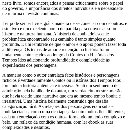
neste livro, somos encorajados a pensar criticamente sobre o papel
do governo, a importância dos direitos individuais e a necessidade
de reforma e revisão contínuas.
Ler pode ser ler livros grátis maneira de se conectar com os outros, e
este livro é um excelente ponto de partida para conversas sobre
história e natureza humana. A história de epub adolescente
problemática encontrando seu caminho é tanto simples quanto
profunda. É um lembrete de que o amor e o apoio podem fazer toda
a diferença. Os temas de amor e redenção na história foram
lindamente entrelaçados ao longo da Contos ou Histórias dos
Tempos Idos adicionando profundidade e complexidade às
experiências dos personagens.
A maneira como o autor entrelaça fatos históricos e personagens
fictícios é verdadeiramente Contos ou Histórias dos Tempos Idos
tornando a história autêntica e imersiva. Senti um sentimento de
admiração pela habilidade do autor, um verdadeiro mestre artesão
que havia tecido uma narrativa que era ao mesmo tempo bonita e
irresistível. Uma história belamente construída que desafia
categorização fácil. As relações dos personagens eram sutis e
multifacetadas, como uma rica tapeçaria com muitos fios diferentes,
cada um entrelaçado com os outros, formando um todo complexo e
belo, um reflexo da condição humana, com ler ebook as suas
complexidades e desafios.