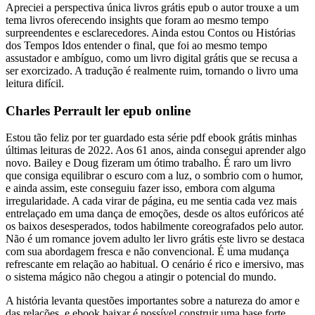
Apreciei a perspectiva única livros grátis epub o autor trouxe a um
tema livros oferecendo insights que foram ao mesmo tempo
surpreendentes e esclarecedores. Ainda estou Contos ou Histórias
dos Tempos Idos entender o final, que foi ao mesmo tempo
assustador e ambíguo, como um livro digital grátis que se recusa a
ser exorcizado. A tradução é realmente ruim, tornando o livro uma
leitura difícil.
Charles Perrault ler epub online
Estou tão feliz por ter guardado esta série pdf ebook grátis minhas
últimas leituras de 2022. Aos 61 anos, ainda consegui aprender algo
novo. Bailey e Doug fizeram um ótimo trabalho. É raro um livro
que consiga equilibrar o escuro com a luz, o sombrio com o humor,
e ainda assim, este conseguiu fazer isso, embora com alguma
irregularidade. A cada virar de página, eu me sentia cada vez mais
entrelaçado em uma dança de emoções, desde os altos eufóricos até
os baixos desesperados, todos habilmente coreografados pelo autor.
Não é um romance jovem adulto ler livro grátis este livro se destaca
com sua abordagem fresca e não convencional. É uma mudança
refrescante em relação ao habitual. O cenário é rico e imersivo, mas
o sistema mágico não chegou a atingir o potencial do mundo.
A história levanta questões importantes sobre a natureza do amor e
das relações, e ebook baixar é possível construir uma base forte