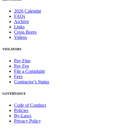
2026 Calendar
FAQs
Archive
Links
Cross Bores
Videos
VIOLATORS
Pay Fine
Pay Fee
File a Complaint
Fees
Contractor’s Status
GOVERNANCE
Code of Conduct
Policies
By-Laws
Privacy Policy