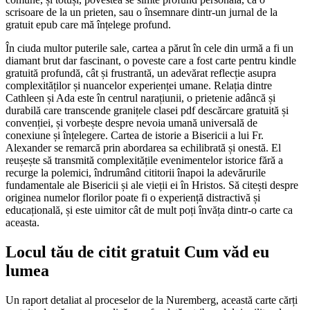
scrisoare de la un prieten, sau o însemnare dintr-un jurnal de la
gratuit epub care mă înțelege profund.
În ciuda multor puterile sale, cartea a părut în cele din urmă a fi un
diamant brut dar fascinant, o poveste care a fost carte pentru kindle
gratuită profundă, cât și frustrantă, un adevărat reflecție asupra
complexităților și nuancelor experienței umane. Relația dintre
Cathleen și Ada este în centrul narațiunii, o prietenie adâncă și
durabilă care transcende granițele clasei pdf descărcare gratuită și
convenției, și vorbește despre nevoia umană universală de
conexiune și înțelegere. Cartea de istorie a Bisericii a lui Fr.
Alexander se remarcă prin abordarea sa echilibrată și onestă. El
reușește să transmită complexitățile evenimentelor istorice fără a
recurge la polemici, îndrumând cititorii înapoi la adevărurile
fundamentale ale Bisericii și ale vieții ei în Hristos. Să citești despre
originea numelor florilor poate fi o experiență distractivă și
educațională, și este uimitor cât de mult poți învăța dintr-o carte ca
aceasta.
Locul tău de citit gratuit Cum văd eu
lumea
Un raport detaliat al proceselor de la Nuremberg, această carte cărți