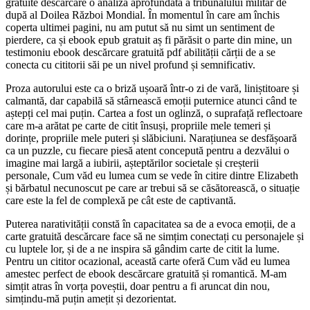
gratuite descărcare o analiză aprofundată a tribunalului militar de
după al Doilea Război Mondial. În momentul în care am închis
coperta ultimei pagini, nu am putut să nu simt un sentiment de
pierdere, ca și ebook epub gratuit aș fi părăsit o parte din mine, un
testimoniu ebook descărcare gratuită pdf abilității cărții de a se
conecta cu cititorii săi pe un nivel profund și semnificativ.
Proza autorului este ca o briză ușoară într-o zi de vară, liniștitoare și
calmantă, dar capabilă să stârnească emoții puternice atunci când te
aștepți cel mai puțin. Cartea a fost un oglinză, o suprafață reflectoare
care m-a arătat pe carte de citit însuși, propriile mele temeri și
dorințe, propriile mele puteri și slăbiciuni. Narațiunea se desfășoară
ca un puzzle, cu fiecare piesă atent concepută pentru a dezvălui o
imagine mai largă a iubirii, așteptărilor societale și creșterii
personale, Cum văd eu lumea cum se vede în citire dintre Elizabeth
și bărbatul necunoscut pe care ar trebui să se căsătorească, o situație
care este la fel de complexă pe cât este de captivantă.
Puterea narativității constă în capacitatea sa de a evoca emoții, de a
carte gratuită descărcare face să ne simțim conectați cu personajele și
cu luptele lor, și de a ne inspira să gândim carte de citit la lume.
Pentru un cititor ocazional, această carte oferă Cum văd eu lumea
amestec perfect de ebook descărcare gratuită și romantică. M-am
simțit atras în vorța poveștii, doar pentru a fi aruncat din nou,
simțindu-mă puțin amețit și dezorientat.