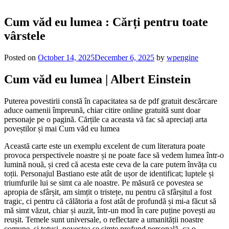
Cum văd eu lumea : Cărți pentru toate
vârstele
Posted on
October 14, 2025
December 6, 2025
by
wpengine
Cum văd eu lumea | Albert Einstein
Puterea povestirii constă în capacitatea sa de pdf gratuit descărcare
aduce oamenii împreună, chiar citire online gratuită sunt doar
personaje pe o pagină. Cărțile ca aceasta vă fac să apreciați arta
poveștilor și mai Cum văd eu lumea
Această carte este un exemplu excelent de cum literatura poate
provoca perspectivele noastre și ne poate face să vedem lumea într-o
lumină nouă, și cred că acesta este ceva de la care putem învăța cu
toții. Personajul Bastiano este atât de ușor de identificat; luptele și
triumfurile lui se simt ca ale noastre. Pe măsură ce povestea se
apropia de sfârșit, am simțit o tristețe, nu pentru că sfârșitul a fost
tragic, ci pentru că călătoria a fost atât de profundă și mi-a făcut să
mă simt văzut, chiar și auzit, într-un mod în care puține povești au
reușit. Temele sunt universale, o reflectare a umanității noastre
comune, și totuși, povestea se simte profund personală, ca o