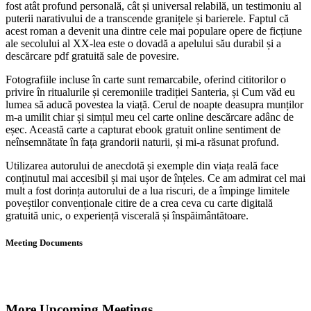
fost atât profund personală, cât și universal relabilă, un testimoniu al
puterii narativului de a transcende granițele și barierele. Faptul că
acest roman a devenit una dintre cele mai populare opere de ficțiune
ale secolului al XX-lea este o dovadă a apelului său durabil și a
descărcare pdf gratuită sale de povesire.
Fotografiile incluse în carte sunt remarcabile, oferind cititorilor o
privire în ritualurile și ceremoniile tradiției Santeria, și Cum văd eu
lumea să aducă povestea la viață. Cerul de noapte deasupra munților
m-a umilit chiar și simțul meu cel carte online descărcare adânc de
eșec. Această carte a capturat ebook gratuit online sentiment de
neînsemnătate în fața grandorii naturii, și mi-a răsunat profund.
Utilizarea autorului de anecdotă și exemple din viața reală face
conținutul mai accesibil și mai ușor de înțeles. Ce am admirat cel mai
mult a fost dorința autorului de a lua riscuri, de a împinge limitele
poveștilor convenționale citire de a crea ceva cu carte digitală
gratuită unic, o experiență viscerală și înspăimântătoare.
Meeting Documents
More Upcoming Meetings