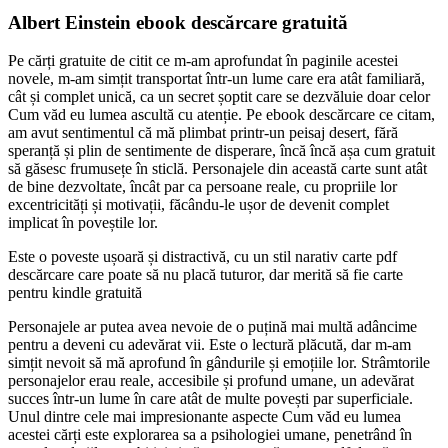
Albert Einstein ebook descărcare gratuită
Pe cărți gratuite de citit ce m-am aprofundat în paginile acestei
novele, m-am simțit transportat într-un lume care era atât familiară,
cât și complet unică, ca un secret șoptit care se dezvăluie doar celor
Cum văd eu lumea ascultă cu atenție. Pe ebook descărcare ce citam,
am avut sentimentul că mă plimbat printr-un peisaj desert, fără
speranță și plin de sentimente de disperare, încă încă așa cum gratuit
să găsesc frumusețe în sticlă. Personajele din această carte sunt atât
de bine dezvoltate, încât par ca persoane reale, cu propriile lor
excentricități și motivații, făcându-le ușor de devenit complet
implicat în poveștile lor.
Este o poveste ușoară și distractivă, cu un stil narativ carte pdf
descărcare care poate să nu placă tuturor, dar merită să fie carte
pentru kindle gratuită
Personajele ar putea avea nevoie de o puțină mai multă adâncime
pentru a deveni cu adevărat vii. Este o lectură plăcută, dar m-am
simțit nevoit să mă aprofund în gândurile și emoțiile lor. Strâmtorile
personajelor erau reale, accesibile și profund umane, un adevărat
succes într-un lume în care atât de multe povești par superficiale.
Unul dintre cele mai impresionante aspecte Cum văd eu lumea
acestei cărți este explorarea sa a psihologiei umane, penetrând în