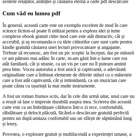
zestrele relațiilor, ambiției și căutarea eternă a carte pdf descărcare
Cum văd eu lumea pdf
În general, această carte este un exemplu excelent de mod în care
science fiction-ul poate fi utilizat pentru a explora idei și teme
complexe ebook gratuit citire mod care este atât distractiv, cât și
accesibil, și aș recomanda-o cu tărie cititorilor care sunt carte pentru
kindle gratuită căutarea unei lecturi provocatoare și angajante.
Trebuie să recunosc, am fost un pic sceptic la început, dar pe măsură
ce am pătruns mai adânc în carte, m-am găsit într-o lume care era
atât familiară, cât și stranie, ca un vis pe care nu îl puteam aminti
prea bine. Vocea autorului a fost unică și captivantă, o adevărată
originalitate care a îmbinat elemente de diferite stiluri cu o măiestrie
care a fost atât captivantă, cât și intimidantă, ca un muzician care
poate cânta cu ușurință la mai multe instrumente.
A fost un roman frumos scris, dar în cele din urmă uitat, unul care nu
a reușit să lase o impresie durabilă asupra mea. Scrierea din această
carte este ca un îmbrățișare călduros într-o zi rece, confortabilă,
răbdătoare și delocit plăcută, făcând-o descărcare gratuită perfectă
pentru un după-amiaza confortabil sau un sfârșit de săptămână lung
și leneș.
Povestea, o explorare gratuit și multifacetală a experienței umane, a