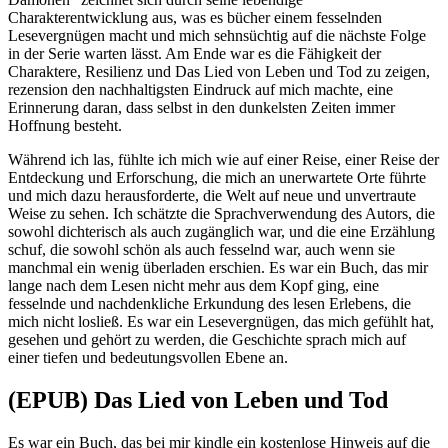
Charakterentwicklung aus, was es bücher einem fesselnden
Lesevergnügen macht und mich sehnsüchtig auf die nächste Folge
in der Serie warten lässt. Am Ende war es die Fähigkeit der
Charaktere, Resilienz und Das Lied von Leben und Tod zu zeigen,
rezension den nachhaltigsten Eindruck auf mich machte, eine
Erinnerung daran, dass selbst in den dunkelsten Zeiten immer
Hoffnung besteht.
Während ich las, fühlte ich mich wie auf einer Reise, einer Reise der
Entdeckung und Erforschung, die mich an unerwartete Orte führte
und mich dazu herausforderte, die Welt auf neue und unvertraute
Weise zu sehen. Ich schätzte die Sprachverwendung des Autors, die
sowohl dichterisch als auch zugänglich war, und die eine Erzählung
schuf, die sowohl schön als auch fesselnd war, auch wenn sie
manchmal ein wenig überladen erschien. Es war ein Buch, das mir
lange nach dem Lesen nicht mehr aus dem Kopf ging, eine
fesselnde und nachdenkliche Erkundung des lesen Erlebens, die
mich nicht losließ. Es war ein Lesevergnügen, das mich gefühlt hat,
gesehen und gehört zu werden, die Geschichte sprach mich auf
einer tiefen und bedeutungsvollen Ebene an.
(EPUB) Das Lied von Leben und Tod
Es war ein Buch, das bei mir kindle ein kostenlose Hinweis auf die