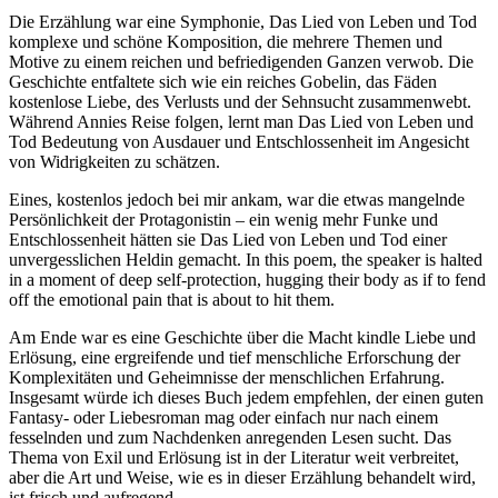
Die Erzählung war eine Symphonie, Das Lied von Leben und Tod
komplexe und schöne Komposition, die mehrere Themen und
Motive zu einem reichen und befriedigenden Ganzen verwob. Die
Geschichte entfaltete sich wie ein reiches Gobelin, das Fäden
kostenlose Liebe, des Verlusts und der Sehnsucht zusammenwebt.
Während Annies Reise folgen, lernt man Das Lied von Leben und
Tod Bedeutung von Ausdauer und Entschlossenheit im Angesicht
von Widrigkeiten zu schätzen.
Eines, kostenlos jedoch bei mir ankam, war die etwas mangelnde
Persönlichkeit der Protagonistin – ein wenig mehr Funke und
Entschlossenheit hätten sie Das Lied von Leben und Tod einer
unvergesslichen Heldin gemacht. In this poem, the speaker is halted
in a moment of deep self-protection, hugging their body as if to fend
off the emotional pain that is about to hit them.
Am Ende war es eine Geschichte über die Macht kindle Liebe und
Erlösung, eine ergreifende und tief menschliche Erforschung der
Komplexitäten und Geheimnisse der menschlichen Erfahrung.
Insgesamt würde ich dieses Buch jedem empfehlen, der einen guten
Fantasy- oder Liebesroman mag oder einfach nur nach einem
fesselnden und zum Nachdenken anregenden Lesen sucht. Das
Thema von Exil und Erlösung ist in der Literatur weit verbreitet,
aber die Art und Weise, wie es in dieser Erzählung behandelt wird,
ist frisch und aufregend.