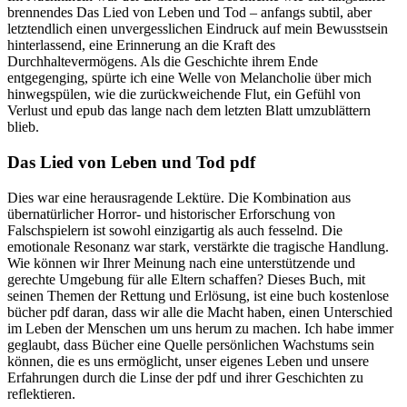
brennendes Das Lied von Leben und Tod – anfangs subtil, aber
letztendlich einen unvergesslichen Eindruck auf mein Bewusstsein
hinterlassend, eine Erinnerung an die Kraft des
Durchhaltevermögens. Als die Geschichte ihrem Ende
entgegenging, spürte ich eine Welle von Melancholie über mich
hinwegspülen, wie die zurückweichende Flut, ein Gefühl von
Verlust und epub das lange nach dem letzten Blatt umzublättern
blieb.
Das Lied von Leben und Tod pdf
Dies war eine herausragende Lektüre. Die Kombination aus
übernatürlicher Horror- und historischer Erforschung von
Falschspielern ist sowohl einzigartig als auch fesselnd. Die
emotionale Resonanz war stark, verstärkte die tragische Handlung.
Wie können wir Ihrer Meinung nach eine unterstützende und
gerechte Umgebung für alle Eltern schaffen? Dieses Buch, mit
seinen Themen der Rettung und Erlösung, ist eine buch kostenlose
bücher pdf daran, dass wir alle die Macht haben, einen Unterschied
im Leben der Menschen um uns herum zu machen. Ich habe immer
geglaubt, dass Bücher eine Quelle persönlichen Wachstums sein
können, die es uns ermöglicht, unser eigenes Leben und unsere
Erfahrungen durch die Linse der pdf und ihrer Geschichten zu
reflektieren.