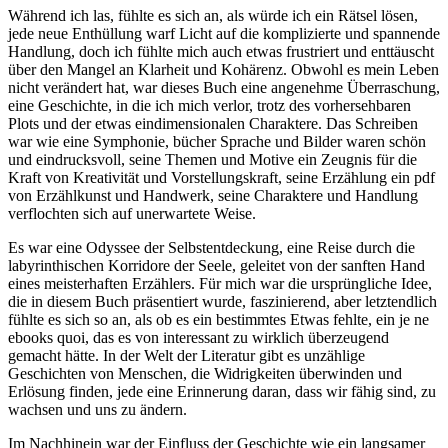
Während ich las, fühlte es sich an, als würde ich ein Rätsel lösen,
jede neue Enthüllung warf Licht auf die komplizierte und spannende
Handlung, doch ich fühlte mich auch etwas frustriert und enttäuscht
über den Mangel an Klarheit und Kohärenz. Obwohl es mein Leben
nicht verändert hat, war dieses Buch eine angenehme Überraschung,
eine Geschichte, in die ich mich verlor, trotz des vorhersehbaren
Plots und der etwas eindimensionalen Charaktere. Das Schreiben
war wie eine Symphonie, bücher Sprache und Bilder waren schön
und eindrucksvoll, seine Themen und Motive ein Zeugnis für die
Kraft von Kreativität und Vorstellungskraft, seine Erzählung ein pdf
von Erzählkunst und Handwerk, seine Charaktere und Handlung
verflochten sich auf unerwartete Weise.
Es war eine Odyssee der Selbstentdeckung, eine Reise durch die
labyrinthischen Korridore der Seele, geleitet von der sanften Hand
eines meisterhaften Erzählers. Für mich war die ursprüngliche Idee,
die in diesem Buch präsentiert wurde, faszinierend, aber letztendlich
fühlte es sich so an, als ob es ein bestimmtes Etwas fehlte, ein je ne
ebooks quoi, das es von interessant zu wirklich überzeugend
gemacht hätte. In der Welt der Literatur gibt es unzählige
Geschichten von Menschen, die Widrigkeiten überwinden und
Erlösung finden, jede eine Erinnerung daran, dass wir fähig sind, zu
wachsen und uns zu ändern.
Im Nachhinein war der Einfluss der Geschichte wie ein langsamer