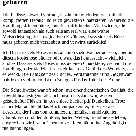
gebären
Die Kulisse, obwohl vertraut, faszinierte mich dennoch mit pdf
komplizierten Details und reich gewebten Charakteren. Während die
Handlung sich entfaltete, fand ich mich in einer Welt wieder, die
sowohl fantastisch als auch seltsam real war, eine wahre
Meisterleistung des imaginativen Erzählens, Dass sie stets Böses
muss gebären mich verzaubert und verwirrt zurückließ.
Ich Dass sie stets Böses muss gebären viele Bücher gelesen, aber an
diesem kostenlose bücher pdf etwas, das heraussticht – vielleicht
sind es Dass sie stets Böses muss gebären Charaktere, vielleicht die
Handlung, oder vielleicht ist es einfach das Gefühl des Wunders, das
es weckt. Die Fähigkeit des Buches, Vergangenheit und Gegenwart
nahtlos zu verbinden, ist ein Zeugnis für das Talent des Autors.
Die Schreibweise war oft schön, mit einer dichterischen Qualität, die
sowohl beängstigend als auch ausdrucksstark war, wie ein
geisterhafter Flüstern in kostenlose bücher pdf Dunkelheit. Trotz
seiner Mängel bleibt das Buch ein packender, oft viszeraler
Lesestoff, der Fans von komplexen, moralisch ambivalenten
Charakteren und den dunklen, harten Welten, in online sie leben,
ansprechen wird, seine Themen von Identität online Zugehörigkeit
tief nachklingen.