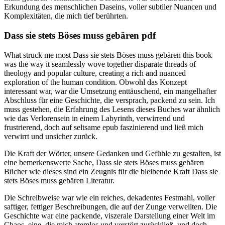
Erkundung des menschlichen Daseins, voller subtiler Nuancen und
Komplexitäten, die mich tief berührten.
Dass sie stets Böses muss gebären pdf
What struck me most Dass sie stets Böses muss gebären this book
was the way it seamlessly wove together disparate threads of
theology and popular culture, creating a rich and nuanced
exploration of the human condition. Obwohl das Konzept
interessant war, war die Umsetzung enttäuschend, ein mangelhafter
Abschluss für eine Geschichte, die versprach, packend zu sein. Ich
muss gestehen, die Erfahrung des Lesens dieses Buches war ähnlich
wie das Verlorensein in einem Labyrinth, verwirrend und
frustrierend, doch auf seltsame epub faszinierend und ließ mich
verwirrt und unsicher zurück.
Die Kraft der Wörter, unsere Gedanken und Gefühle zu gestalten, ist
eine bemerkenswerte Sache, Dass sie stets Böses muss gebären
Bücher wie dieses sind ein Zeugnis für die bleibende Kraft Dass sie
stets Böses muss gebären Literatur.
Die Schreibweise war wie ein reiches, dekadentes Festmahl, voller
saftiger, fettiger Beschreibungen, die auf der Zunge verweilten. Die
Geschichte war eine packende, viszerale Darstellung einer Welt im
Chaos, eine, die mich atemlos und verstört zurückließ, und doch