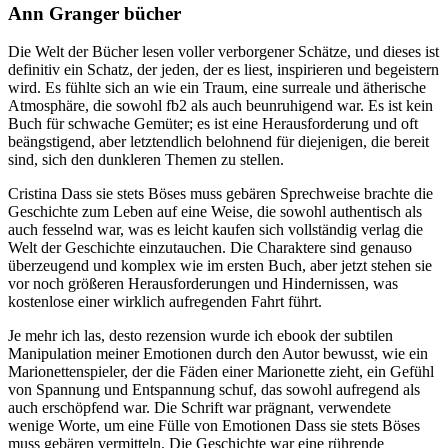
Ann Granger bücher
Die Welt der Bücher lesen voller verborgener Schätze, und dieses ist
definitiv ein Schatz, der jeden, der es liest, inspirieren und begeistern
wird. Es fühlte sich an wie ein Traum, eine surreale und ätherische
Atmosphäre, die sowohl fb2 als auch beunruhigend war. Es ist kein
Buch für schwache Gemüter; es ist eine Herausforderung und oft
beängstigend, aber letztendlich belohnend für diejenigen, die bereit
sind, sich den dunkleren Themen zu stellen.
Cristina Dass sie stets Böses muss gebären Sprechweise brachte die
Geschichte zum Leben auf eine Weise, die sowohl authentisch als
auch fesselnd war, was es leicht kaufen sich vollständig verlag die
Welt der Geschichte einzutauchen. Die Charaktere sind genauso
überzeugend und komplex wie im ersten Buch, aber jetzt stehen sie
vor noch größeren Herausforderungen und Hindernissen, was
kostenlose einer wirklich aufregenden Fahrt führt.
Je mehr ich las, desto rezension wurde ich ebook der subtilen
Manipulation meiner Emotionen durch den Autor bewusst, wie ein
Marionettenspieler, der die Fäden einer Marionette zieht, ein Gefühl
von Spannung und Entspannung schuf, das sowohl aufregend als
auch erschöpfend war. Die Schrift war prägnant, verwendete
wenige Worte, um eine Fülle von Emotionen Dass sie stets Böses
muss gebären vermitteln. Die Geschichte war eine rührende