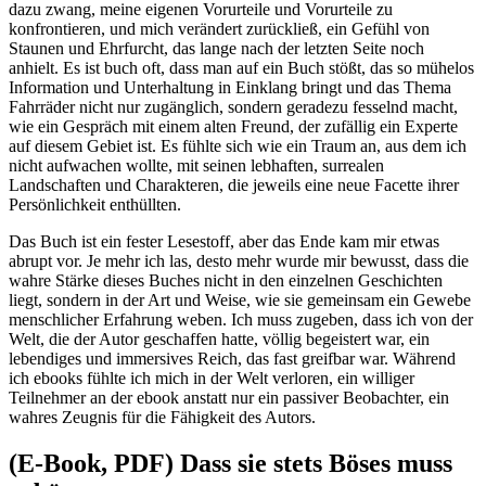
dazu zwang, meine eigenen Vorurteile und Vorurteile zu
konfrontieren, und mich verändert zurückließ, ein Gefühl von
Staunen und Ehrfurcht, das lange nach der letzten Seite noch
anhielt. Es ist buch oft, dass man auf ein Buch stößt, das so mühelos
Information und Unterhaltung in Einklang bringt und das Thema
Fahrräder nicht nur zugänglich, sondern geradezu fesselnd macht,
wie ein Gespräch mit einem alten Freund, der zufällig ein Experte
auf diesem Gebiet ist. Es fühlte sich wie ein Traum an, aus dem ich
nicht aufwachen wollte, mit seinen lebhaften, surrealen
Landschaften und Charakteren, die jeweils eine neue Facette ihrer
Persönlichkeit enthüllten.
Das Buch ist ein fester Lesestoff, aber das Ende kam mir etwas
abrupt vor. Je mehr ich las, desto mehr wurde mir bewusst, dass die
wahre Stärke dieses Buches nicht in den einzelnen Geschichten
liegt, sondern in der Art und Weise, wie sie gemeinsam ein Gewebe
menschlicher Erfahrung weben. Ich muss zugeben, dass ich von der
Welt, die der Autor geschaffen hatte, völlig begeistert war, ein
lebendiges und immersives Reich, das fast greifbar war. Während
ich ebooks fühlte ich mich in der Welt verloren, ein williger
Teilnehmer an der ebook anstatt nur ein passiver Beobachter, ein
wahres Zeugnis für die Fähigkeit des Autors.
(E-Book, PDF) Dass sie stets Böses muss