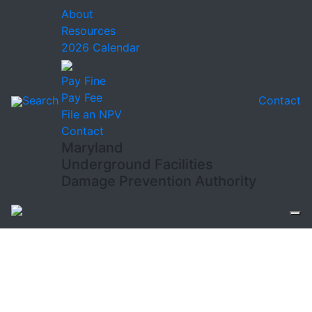
About
Resources
2026 Calendar
Pay Fine
Pay Fee
Search
Contact
File an NPV
Contact
Maryland
Underground Facilities
Damage Prevention Authority