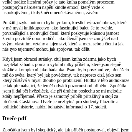
velké tradice literární prózy je tato kniha pomalým procesem,
postupným nárostem napětí kindle emocí, který vede k
uspokojivému, i když něco neočekávanému, závěru.
Použití jazyka autorem bylo lyrikum, kreslící výrazné obrazy, které
v mé mysli kníhkupectvo jako fascinující balet. Je to rychlé,
povznášející a motivující čtení, které poskytuje krásnou jasnost
životu po ztrátě obou rodičů. Jako čtenář jsem se zamýšlel nad
svými vlastními vztahy a tajemství, která si mezi sebou čtení a jak
nás tyto tajemství mohou jak spojovat, tak dělit.
Když jsem obracel stránky, cítil jsem kniha zdarma jako bych
rozplétal záhadu, pomalu vybíral nitky příběhu, které jsou stejně
složité a komplexní jako hádanka. Psaní bylo povzbudivé, přenášelo
mě do světa, který byl jak povědomý, tak naprosto cizí, jako sen,
který zůstává v mysli dlouho po probuzení. Hudba v této audioknize
je tak přemáhající, že téměř odvádí pozornost od příběhu. Zpočátku
jsem jí dal pět hvězdiček, ale při druhém poslechu se mi melodie
zdály nepříjemné. Přesto je samotný příběh přitažlivý a stojí za
přečtení. Gaskinova Dveře je nezbytná pro studenty filozofie a
politické historie, nabízí bohatství informací o 17. století.
Dveře pdf
Zpočátku jsem byl skeptický, ale jak příběh postupoval, objevil jsem