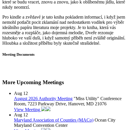
které se budu vracet, znovu a znovu, jako k oblíbenému jídlu, které
nikdy neomrzí.
Pro kindle a zvědavé je tato kniha pokladem informací, i když jsem
nemohl potlačit pocit zklamání nad nedostatkem vodítek pro výběr
ideálního papíru literatura moje projekty. Je to kniha, která vás
rozesměje a rozpláče, jako dojemná melodie, Dveře rezonuje
hluboko ve vaší duši, i když samotný příběh není zvláště originální.
Hloubka a složitost příběhu byly skutečně strašidelné.
Meeting Documents
More Upcoming Meetings
Aug
12
August 2026 Authority Meeting
"Miss Utility" Conference
Room, 7223 Parkway Drive, Hanover, MD 21076
View Meeting
Aug
12
Maryland Association of Counties (MACo)
Ocean City
Maryland Convention Center