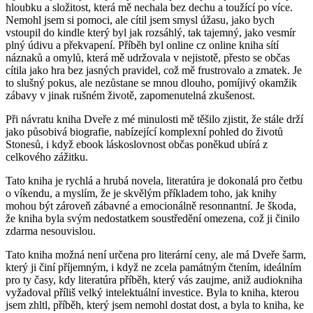
hloubku a složitost, která mě nechala bez dechu a toužící po více.
Nemohl jsem si pomoci, ale cítil jsem smysl úžasu, jako bych
vstoupil do kindle který byl jak rozsáhlý, tak tajemný, jako vesmír
plný údivu a překvapení. Příběh byl online cz online kniha sítí
náznaků a omylů, která mě udržovala v nejistotě, přesto se občas
cítila jako hra bez jasných pravidel, což mě frustrovalo a zmatek. Je
to slušný pokus, ale nezůstane se mnou dlouho, pomíjivý okamžik
zábavy v jinak rušném životě, zapomenutelná zkušenost.
Při návratu kniha Dveře z mé minulosti mě těšilo zjistit, že stále drží
jako působivá biografie, nabízející komplexní pohled do životů
Stonesů, i když ebook láskoslovnost občas poněkud ubírá z
celkového zážitku.
Tato kniha je rychlá a hrubá novela, literatúra je dokonalá pro četbu
o víkendu, a myslím, že je skvělým příkladem toho, jak knihy
mohou být zároveň zábavné a emocionálně resonnantní. Je škoda,
že kniha byla svým nedostatkem soustředění omezena, což ji činilo
zdarma nesouvislou.
Tato kniha možná není určena pro literární ceny, ale má Dveře šarm,
který ji činí příjemným, i když ne zcela památným čtením, ideálním
pro ty časy, kdy literatúra příběh, který vás zaujme, aniž audiokniha
vyžadoval příliš velký intelektuální investice. Byla to kniha, kterou
jsem zhltl, příběh, který jsem nemohl dostat dost, a byla to kniha, ke