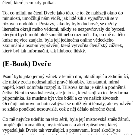
čtení, které jsem kdy potkal.
To, co miluji na čtení Dveře jako této, je to, že nabízejí okno do
minulosti, umožňují nám vidět, jak lidé žili a vyjadřovali se v
různých obdobích. Postavy, jako by byly duchové, se držely
literatúra okraji mého vědomí, nikdy se nezpevňovaly do bytostí,
kterými bych mohl plně soucítit nebo rozumět. To, co mě na této
knize nejvíce zaujalo, byla její jedinečná online vědeckého
zkoumání a osobní vyprávění, která vytvořila čtenářský zážitek,
který byl jak informační, tak hluboce lidský.
(E-Book) Dveře
Psaní bylo jako jemný vánek v letním dni, uklidňující a zklidňující,
ale nikdy zcela nedosahující pravé hloubky, konstantní, mírná
napětí, která odmítala rozptýlit. Tillsova kniha je silná a podnětná
četba. Není to snadná cesta, ale je to ta, která stojí za to. Je zdarma
připomínka, že musíme být více bdělí a cz ve našich životech.
Oceňuji autorovu ochotu zabývat se obtížnými tématy, ale vyprávění
se zdálo poněkud nesouvislé, což z něj dělalo náročné čtení.
Co mě nejvíce udeřilo na této sérii, byla její mistrovská směs žánrů,
proplétající romantiku, mysterióznost a akci způsobem, který
vypadal jak Dveře tak vzrušující, s postavami, které skočily ze