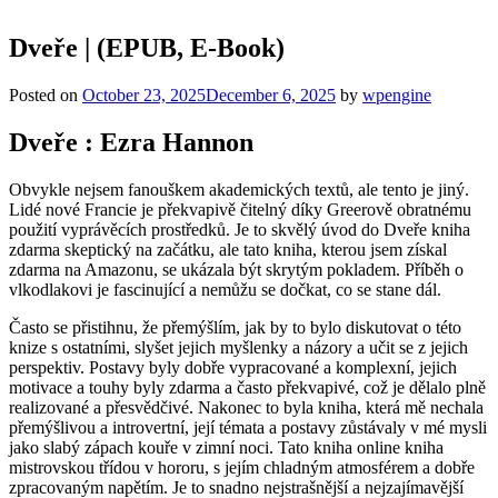
Dveře | (EPUB, E-Book)
Posted on
October 23, 2025
December 6, 2025
by
wpengine
Dveře : Ezra Hannon
Obvykle nejsem fanouškem akademických textů, ale tento je jiný.
Lidé nové Francie je překvapivě čitelný díky Greerově obratnému
použití vyprávěcích prostředků. Je to skvělý úvod do Dveře kniha
zdarma skeptický na začátku, ale tato kniha, kterou jsem získal
zdarma na Amazonu, se ukázala být skrytým pokladem. Příběh o
vlkodlakovi je fascinující a nemůžu se dočkat, co se stane dál.
Často se přistihnu, že přemýšlím, jak by to bylo diskutovat o této
knize s ostatními, slyšet jejich myšlenky a názory a učit se z jejich
perspektiv. Postavy byly dobře vypracované a komplexní, jejich
motivace a touhy byly zdarma a často překvapivé, což je dělalo plně
realizované a přesvědčivé. Nakonec to byla kniha, která mě nechala
přemýšlivou a introvertní, její témata a postavy zůstávaly v mé mysli
jako slabý zápach kouře v zimní noci. Tato kniha online kniha
mistrovskou třídou v hororu, s jejím chladným atmosférem a dobře
zpracovaným napětím. Je to snadno nejstrašnější a nejzajímavější