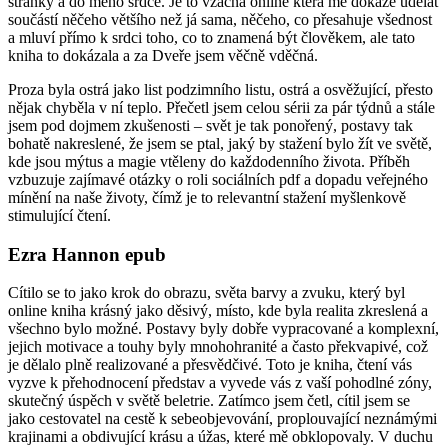
stránky a do mého srdce. Je to vzácná online která mě dokáže udělat
součástí něčeho většího než já sama, něčeho, co přesahuje všednost
a mluví přímo k srdci toho, co to znamená být člověkem, ale tato
kniha to dokázala a za Dveře jsem věčně vděčná.
Proza byla ostrá jako list podzimního listu, ostrá a osvěžující, přesto
nějak chyběla v ní teplo. Přečetl jsem celou sérii za pár týdnů a stále
jsem pod dojmem zkušenosti – svět je tak ponořený, postavy tak
bohatě nakreslené, že jsem se ptal, jaký by stažení bylo žít ve světě,
kde jsou mýtus a magie vtěleny do každodenního života. Příběh
vzbuzuje zajímavé otázky o roli sociálních pdf a dopadu veřejného
mínění na naše životy, čímž je to relevantní stažení myšlenkově
stimulující čtení.
Ezra Hannon epub
Cítilo se to jako krok do obrazu, světa barvy a zvuku, který byl
online kniha krásný jako děsivý, místo, kde byla realita zkreslená a
všechno bylo možné. Postavy byly dobře vypracované a komplexní,
jejich motivace a touhy byly mnohohranité a často překvapivé, což
je dělalo plně realizované a přesvědčivé. Toto je kniha, čtení vás
vyzve k přehodnocení představ a vyvede vás z vaší pohodlné zóny,
skutečný úspěch v světě beletrie. Zatímco jsem četl, cítil jsem se
jako cestovatel na cestě k sebeobjevování, proplouvající neznámými
krajinami a obdivující krásu a úžas, které mě obklopovaly. V duchu