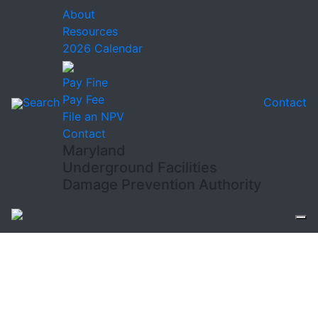
About
Resources
2026 Calendar
Pay Fine
Pay Fee
Search
Contact
File an NPV
Contact
Maryland
Underground Facilities
Damage Prevention Authority