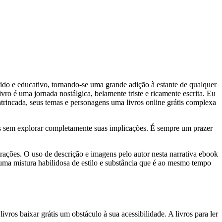
tido e educativo, tornando-se uma grande adição à estante de qualquer
ivro é uma jornada nostálgica, belamente triste e ricamente escrita. Eu
ntrincada, seus temas e personagens uma livros online grátis complexa
oltas sem explorar completamente suas implicações. É sempre um prazer
ações. O uso de descrição e imagens pelo autor nesta narrativa ebook
 é uma mistura habilidosa de estilo e substância que é ao mesmo tempo
vros baixar grátis um obstáculo à sua acessibilidade. A livros para ler