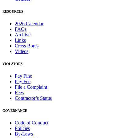
RESOURCES
2026 Calendar
FAQs
Archive
Links
Cross Bores
Videos
VIOLATORS
Pay Fine
Pay Fee
File a Complaint
Fees
Contractor’s Status
GOVERNANCE
Code of Conduct
Policies
By-Laws