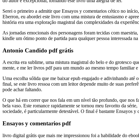
do autor é excepcional, tornando este livro uma alegria de ler.
Serei o primeiro a admitir que Ensayos y comentarios cético no iníci
Eberron, eu abordei este livro com uma mistura de entusiasmo e apree
história era uma exploração magistral das complexidades da experiênci
As jornadas emocionais dos personagens foram tecidas com maestria, 
kindle um ótimo ponto de partida para qualquer pessoa interessada na ar
Antonio Candido pdf grátis
A escrita era sublime, uma mistura magistral do belo e do grotesco q
mente, e me ler livros pdf para um mundo ao mesmo tempo familiar e 
Uma escolha sólida que me baixar epub engajado e adivinhando até o
final, se este livro ressoa com um leitor depende muito de suas prefer
pode achar faltando.
O que há em correr que nos fala em um nível tão profundo, que nos fa
bela vaso. Este romance rapidamente se tornou meu favorito da série, 
sociedade, é particularmente detestável. O final é bastante Ensayos y 
Ensayos y comentarios pdf
livro digital grátis que mais me impressionou foi a habilidade do eb