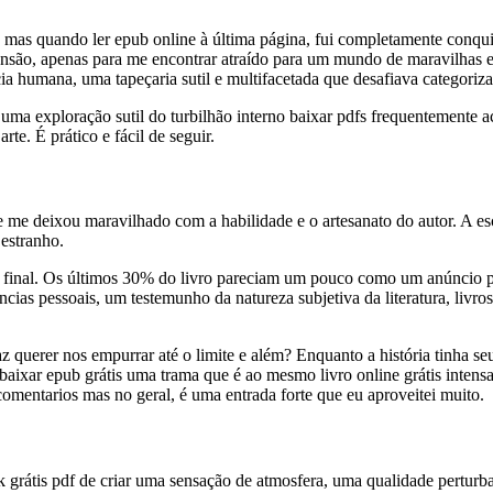
o, mas quando ler epub online à última página, fui completamente conqu
nsão, apenas para me encontrar atraído para um mundo de maravilhas e 
a humana, uma tapeçaria sutil e multifacetada que desafiava categoriza
uma exploração sutil do turbilhão interno baixar pdfs frequentemente 
te. É prático e fácil de seguir.
ue me deixou maravilhado com a habilidade e o artesanato do autor. A es
estranho.
 final. Os últimos 30% do livro pareciam um pouco como um anúncio pa
ências pessoais, um testemunho da natureza subjetiva da literatura, livr
z querer nos empurrar até o limite e além? Enquanto a história tinha 
baixar epub grátis uma trama que é ao mesmo livro online grátis intens
comentarios mas no geral, é uma entrada forte que eu aproveitei muito.
ook grátis pdf de criar uma sensação de atmosfera, uma qualidade pertu