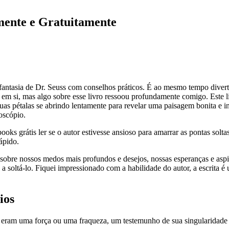
mente e Gratuitamente
a fantasia de Dr. Seuss com conselhos práticos. É ao mesmo tempo diver
ia em si, mas algo sobre esse livro ressoou profundamente comigo. Este l
uas pétalas se abrindo lentamente para revelar uma paisagem bonita e i
oscópio.
ebooks grátis ler se o autor estivesse ansioso para amarrar as pontas s
ápido.
sobre nossos medos mais profundos e desejos, nossas esperanças e aspir
sa a soltá-lo. Fiquei impressionado com a habilidade do autor, a escrita
ios
s eram uma força ou uma fraqueza, um testemunho de sua singularidade li