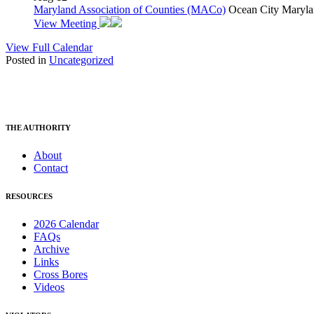
Maryland Association of Counties (MACo)
Ocean City Maryla
View Meeting
View Full Calendar
Posted in
Uncategorized
THE AUTHORITY
About
Contact
RESOURCES
2026 Calendar
FAQs
Archive
Links
Cross Bores
Videos