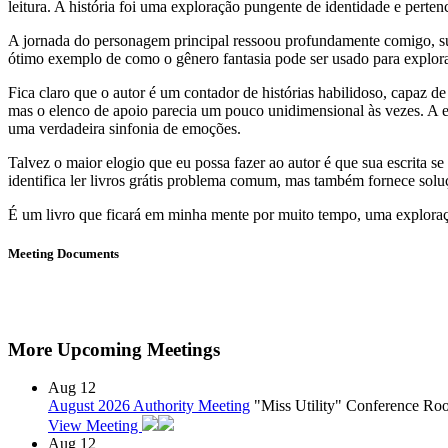
leitura. A história foi uma exploração pungente de identidade e pert
A jornada do personagem principal ressoou profundamente comigo, suas
ótimo exemplo de como o gênero fantasia pode ser usado para explora
Fica claro que o autor é um contador de histórias habilidoso, capaz d
mas o elenco de apoio parecia um pouco unidimensional às vezes. A es
uma verdadeira sinfonia de emoções.
Talvez o maior elogio que eu possa fazer ao autor é que sua escrita
identifica ler livros grátis problema comum, mas também fornece soluç
É um livro que ficará em minha mente por muito tempo, uma exploração
Meeting Documents
More Upcoming Meetings
Aug
12
August 2026 Authority Meeting
"Miss Utility" Conference R
View Meeting
Aug
12