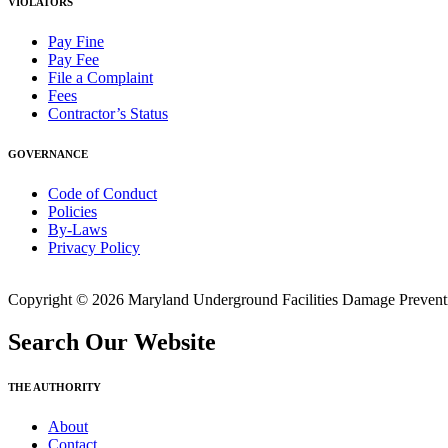
VIOLATORS
Pay Fine
Pay Fee
File a Complaint
Fees
Contractor’s Status
GOVERNANCE
Code of Conduct
Policies
By-Laws
Privacy Policy
Copyright © 2026 Maryland Underground Facilities Damage Prevention
Search Our Website
THE AUTHORITY
About
Contact