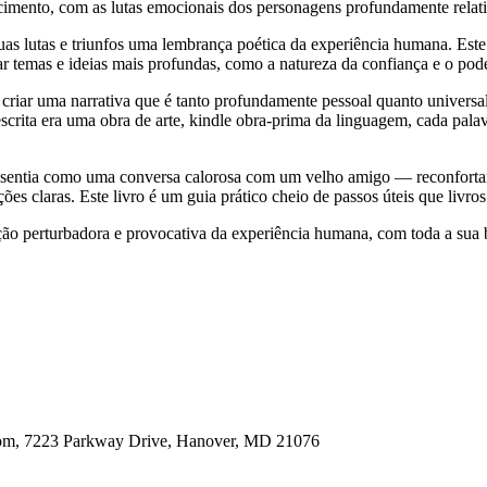
encimento, com as lutas emocionais dos personagens profundamente relati
 lutas e triunfos uma lembrança poética da experiência humana. Este li
r temas e ideias mais profundas, como a natureza da confiança e o po
e criar uma narrativa que é tanto profundamente pessoal quanto univers
crita era uma obra de arte, kindle obra-prima da linguagem, cada pala
 se sentia como uma conversa calorosa com um velho amigo — reconfort
ões claras. Este livro é um guia prático cheio de passos úteis que livro
 perturbadora e provocativa da experiência humana, com toda a sua bel
oom, 7223 Parkway Drive, Hanover, MD 21076