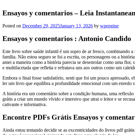
Ensayos y comentarios – Leia Instantanea
Posted on
December 29, 2025
January 13, 2026
by
wpengine
Ensayos y comentarios : Antonio Candido
Este livro sobre saúde infantil é um sopro de ar fresco, combinando 
família. Não estou seguro se foi a escrita, os personagens ou a histór
amei a maneira como a história parecia se desenrolar como uma flor, s
e multifacetada que refletia e refratava uns aos outros como um caleid
Embora o final fosse satisfatório, senti que foi um pouco apressado, 
ler um livro que equilibra a profundidade emocional com um enredo r
A história era um comentário sobre a condição humana, uma reflexão 
grátis a criar um mundo vívido e imersivo que atrai o leitor e se recu
cativante e informativa.
Encontre PDFs Grátis Ensayos y comentar
Ainda estou tentando decidir se as excentricidades do livros pdf gráti