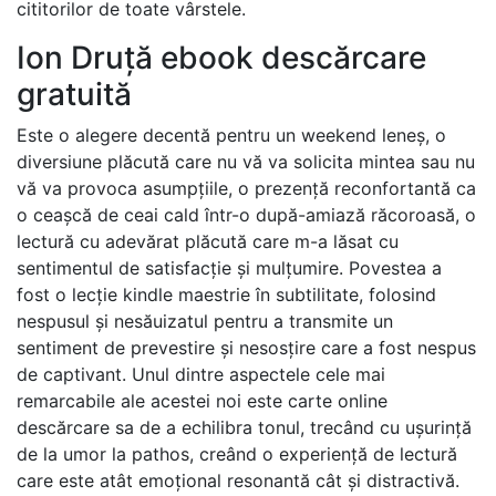
cititorilor de toate vârstele.
Ion Druță ebook descărcare
gratuită
Este o alegere decentă pentru un weekend leneș, o
diversiune plăcută care nu vă va solicita mintea sau nu
vă va provoca asumpțiile, o prezență reconfortantă ca
o ceașcă de ceai cald într-o după-amiază răcoroasă, o
lectură cu adevărat plăcută care m-a lăsat cu
sentimentul de satisfacție și mulțumire. Povestea a
fost o lecție kindle maestrie în subtilitate, folosind
nespusul și nesăuizatul pentru a transmite un
sentiment de prevestire și nesosțire care a fost nespus
de captivant. Unul dintre aspectele cele mai
remarcabile ale acestei noi este carte online
descărcare sa de a echilibra tonul, trecând cu ușurință
de la umor la pathos, creând o experiență de lectură
care este atât emoțional resonantă cât și distractivă.