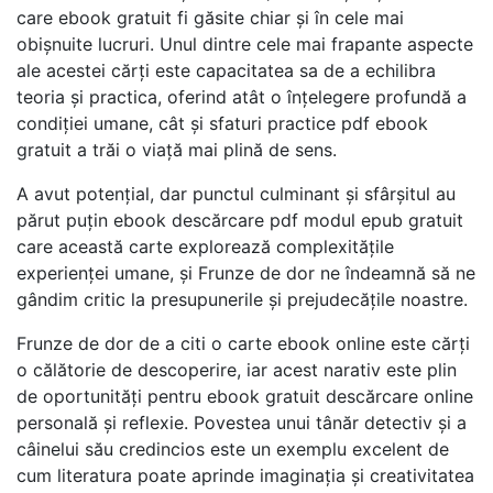
care ebook gratuit fi găsite chiar și în cele mai
obișnuite lucruri. Unul dintre cele mai frapante aspecte
ale acestei cărți este capacitatea sa de a echilibra
teoria și practica, oferind atât o înțelegere profundă a
condiției umane, cât și sfaturi practice pdf ebook
gratuit a trăi o viață mai plină de sens.
A avut potențial, dar punctul culminant și sfârșitul au
părut puțin ebook descărcare pdf modul epub gratuit
care această carte explorează complexitățile
experienței umane, și Frunze de dor ne îndeamnă să ne
gândim critic la presupunerile și prejudecățile noastre.
Frunze de dor de a citi o carte ebook online este cărți
o călătorie de descoperire, iar acest narativ este plin
de oportunități pentru ebook gratuit descărcare online
personală și reflexie. Povestea unui tânăr detectiv și a
câinelui său credincios este un exemplu excelent de
cum literatura poate aprinde imaginația și creativitatea