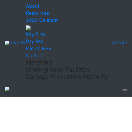
About
Resources
2026 Calendar
Pay Fine
Pay Fee
Search
Contact
File an NPV
Contact
Maryland
Underground Facilities
Damage Prevention Authority