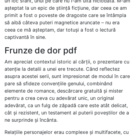
un loc sfânt, unul pe care nu l-am uita niciodată. M-am
așteptat la un epic de știință ficțiune, dar ceea ce am
primit a fost o poveste de dragoste care se întâmpla
să aibă câteva puteri magnetice aruncate – nu era
ceea ce mă așteptam, dar totuși a fost o lectură
captivantă în sine.
Frunze de dor pdf
Am apreciat contextul istoric al cărții, o prezentare cu
atenție la detalii a unei ere trecute. Când reflectez
asupra acestei serii, sunt impresionat de modul în care
pare să sfideze convențiile genului, combinând
elemente de romance, descărcare gratuită și mister
pentru a crea ceva cu adevărat unic, un original
adevărat, ca un fulg de zăpadă care este atât delicat,
cât și rezistent, un testament al puterii poveștilor de a
ne surprinde și încânta.
Relațiile personajelor erau complexe și multifacete, cu