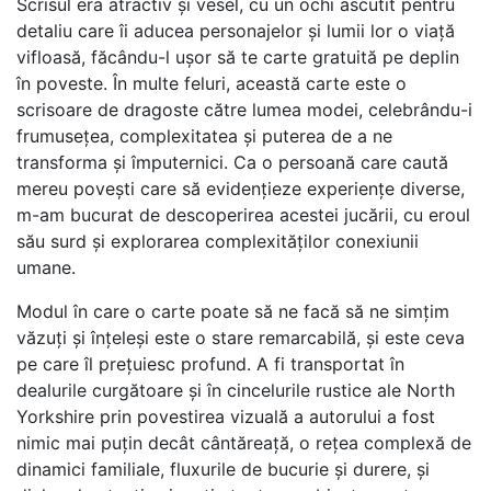
Scrisul era atractiv și vesel, cu un ochi ascutit pentru
detaliu care îi aducea personajelor și lumii lor o viață
vifloasă, făcându-l ușor să te carte gratuită pe deplin
în poveste. În multe feluri, această carte este o
scrisoare de dragoste către lumea modei, celebrându-i
frumusețea, complexitatea și puterea de a ne
transforma și împuternici. Ca o persoană care caută
mereu povești care să evidențieze experiențe diverse,
m-am bucurat de descoperirea acestei jucării, cu eroul
său surd și explorarea complexităților conexiunii
umane.
Modul în care o carte poate să ne facă să ne simțim
văzuți și înțeleși este o stare remarcabilă, și este ceva
pe care îl prețuiesc profund. A fi transportat în
dealurile curgătoare și în cincelurile rustice ale North
Yorkshire prin povestirea vizuală a autorului a fost
nimic mai puțin decât cântăreață, o rețea complexă de
dinamici familiale, fluxurile de bucurie și durere, și