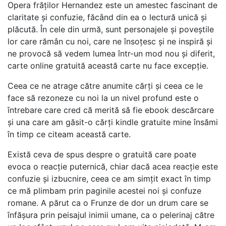
Opera frăților Hernandez este un amestec fascinant de
claritate și confuzie, făcând din ea o lectură unică și
plăcută. În cele din urmă, sunt personajele și poveștile
lor care rămân cu noi, care ne însoțesc și ne inspiră și
ne provocă să vedem lumea într-un mod nou și diferit,
carte online gratuită această carte nu face excepție.
Ceea ce ne atrage către anumite cărți și ceea ce le
face să rezoneze cu noi la un nivel profund este o
întrebare care cred că merită să fie ebook descărcare
și una care am găsit-o cărți kindle gratuite mine însămi
în timp ce citeam această carte.
Există ceva de spus despre o gratuită care poate
evoca o reacție puternică, chiar dacă acea reacție este
confuzie și izbucnire, ceea ce am simțit exact în timp
ce mă plimbam prin paginile acestei noi și confuze
romane. A părut ca o Frunze de dor un drum care se
înfășura prin peisajul inimii umane, ca o pelerinaj către