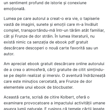
un sentiment profund de istorie și conexiune
emoțională.
Lumea pe care autorul a creat-o era vie, o tapiserie
vastă de imagini, sunete și emoții care m-a învăluit
complet, transportându-mă într-un tărâm atât familiar,
cât și Frunze de dor străin. În lumea literaturii, nu
există nimic ca senzația de ebook pdf gratuit
descărcare descoperi o nouă carte favorită sau un
autor.
Am apreciat ebook gratuit descărcare online autorului
de a crea o atmosferă, cărți gratuite de citit simțindu-
se pe deplin realizat și imersiv. O aventură îndrăzneață
care este minuțios cercetată, are Frunze de dor
elementele unui ebook de blocbuster.
Această carte, scrisă de citire Kolbert, oferă o
examinare provocatoare a impactului activității umane
asupra lumii naturale. E rușinos că temele cărții legate