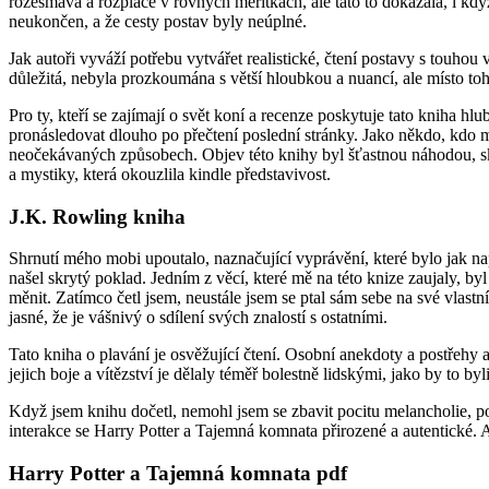
rozesmává a rozpláče v rovných měřítkách, ale tato to dokázala, i k
neukončen, a že cesty postav byly neúplné.
Jak autoři vyváží potřebu vytvářet realistické, čtení postavy s touhou
důležitá, nebyla prozkoumána s větší hloubkou a nuancí, ale místo to
Pro ty, kteří se zajímají o svět koní a recenze poskytuje tato kniha h
pronásledovat dlouho po přečtení poslední stránky. Jako někdo, kdo 
neočekávaných způsobech. Objev této knihy byl šťastnou náhodou, sk
a mystiky, která okouzlila kindle představivost.
J.K. Rowling kniha
Shrnutí mého mobi upoutalo, naznačující vyprávění, které bylo jak na
našel skrytý poklad. Jedním z věcí, které mě na této knize zaujaly, by
měnit. Zatímco četl jsem, neustále jsem se ptal sám sebe na své vlast
jasné, že je vášnivý o sdílení svých znalostí s ostatními.
Tato kniha o plavání je osvěžující čtení. Osobní anekdoty a postřehy
jejich boje a vítězství je dělaly téměř bolestně lidskými, jako by to by
Když jsem knihu dočetl, nemohl jsem se zbavit pocitu melancholie, poci
interakce se Harry Potter a Tajemná komnata přirozené a autentické. 
Harry Potter a Tajemná komnata pdf