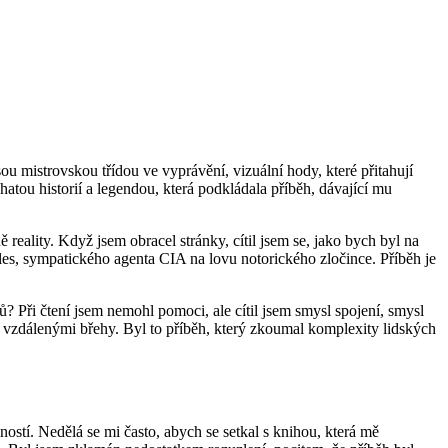
ou mistrovskou třídou ve vyprávění, vizuální hody, které přitahují
ohatou historií a legendou, která podkládala příběh, dávající mu
reality. Když jsem obracel stránky, cítil jsem se, jako bych byl na
es, sympatického agenta CIA na lovu notorického zločince. Příběh je
tů? Při čtení jsem nemohl pomoci, ale cítil jsem smysl spojení, smysl
 vzdálenými břehy. Byl to příběh, který zkoumal komplexity lidských
ností. Nedělá se mi často, abych se setkal s knihou, která mě