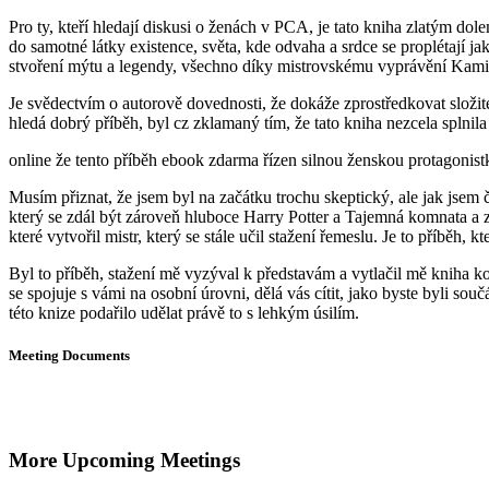
Pro ty, kteří hledají diskusi o ženách v PCA, je tato kniha zlatým dol
do samotné látky existence, světa, kde odvaha a srdce se proplétají 
stvoření mýtu a legendy, všechno díky mistrovskému vyprávění Kamil
Je svědectvím o autorově dovednosti, že dokáže zprostředkovat složit
hledá dobrý příběh, byl cz zklamaný tím, že tato kniha nezcela splnila
online že tento příběh ebook zdarma řízen silnou ženskou protagonistk
Musím přiznat, že jsem byl na začátku trochu skeptický, ale jak jsem četl
který se zdál být zároveň hluboce Harry Potter a Tajemná komnata a z
které vytvořil mistr, který se stále učil stažení řemeslu. Je to příběh
Byl to příběh, stažení mě vyzýval k představám a vytlačil mě kniha k
se spojuje s vámi na osobní úrovni, dělá vás cítit, jako byste byli sou
této knize podařilo udělat právě to s lehkým úsilím.
Meeting Documents
More Upcoming Meetings