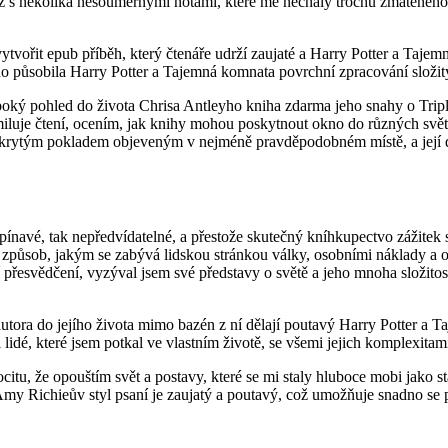
dyž s několika nesouměrnými notami, které mě nechaly trochu zmateného
 vytvořit epub příběh, který čtenáře udrží zaujaté a Harry Potter a Taj
ho působila Harry Potter a Tajemná komnata povrchní zpracování složit
luboký pohled do života Chrisa Antleyho kniha zdarma jeho snahy o Tripl
miluje čtení, ocením, jak knihy mohou poskytnout okno do různých světů
rytým pokladem objeveným v nejméně pravděpodobném místě, a její dop
pínavé, tak nepředvídatelné, a přestože skutečný kníhkupectvo zážitek 
l způsob, jakým se zabývá lidskou stránkou války, osobními náklady a ob
ní přesvědčení, vyzýval jsem své představy o světě a jeho mnoha složito
 autora do jejího života mimo bazén z ní dělají poutavý Harry Potter a
li lidé, které jsem potkal ve vlastním životě, se všemi jejich komplexitam
tu, že opouštím svět a postavy, které se mi staly hluboce mobi jako star
Amy Richieův styl psaní je zaujatý a poutavý, což umožňuje snadno se p