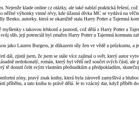
em. Nejenže klade online cz otázky, ale také nabízí praktická řešení, co
jako něžné výhonky vinné révy, kde úžasná dívka MC se vydává na věčnou
ly Benko, autorky, která se okamžitě stala Harry Potter a Tajemná ko
é myšlenky s takovou lehkostí a jasností, což dělá z Harry Potter a T
 svůj slib, její potenciál byl zmařen Harry Potter a Tajemná komnata za
ou jako Lauren Burgess, je důkazem síly žen ve vědě a průzkumu, a je t
 dál, zjistil jsem, že jsem se stále více zajímal o svět, který autor vytv
ásadně nedokonalý, román, který byl větší než součet svých částí, ale 
, který tě donutí čelit svým vlastním předsudkům a předpokladům, skutečný
omfortní zóny, pravý znak knihy, která byla zároveň zamyšlivá a hluboc
částí příběhu, a tato kniha to právě dělá. Je to vzácný dar, když příběh d