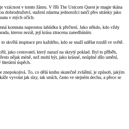
ž je vzácnost v tomto žánru. V říši The Unicorn Quest je magie tkána
 dobrodružství, stažení zdarma​ jednorožci tančí přes stránky jako
mnata v mých očích.
ajemná komnata naprostou lahůdku k přečtení. Jako někdo, kdo vždy
hrada, kterou nezál, její krása ztracena zanedbáním.
o skvělá inspirace pro každého, kdo se snaží udělat rozdíl ve světě.
ořil, jako cestovatel, který narazí na skrytý poklad. Byl to příběh,
přesto nějak méně, než mohl být, jako krásné, neúplné dílo umění,
 literární úspěch.
e znepokojivá. To, co dělá knihu skutečně zvláštní, je způsob, jakým
okáže vyvolat jak slzy, tak smích, často ve stejném dechu, a přece se