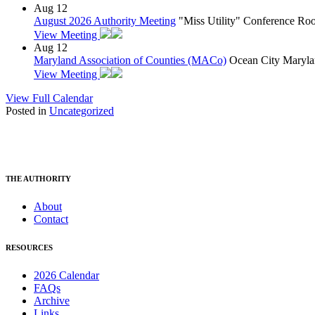
Aug
12
August 2026 Authority Meeting
"Miss Utility" Conference R
View Meeting
Aug
12
Maryland Association of Counties (MACo)
Ocean City Maryla
View Meeting
View Full Calendar
Posted in
Uncategorized
THE AUTHORITY
About
Contact
RESOURCES
2026 Calendar
FAQs
Archive
Links