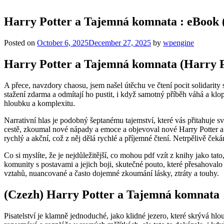
Harry Potter a Tajemná komnata : eBook
Posted on
October 6, 2025
December 27, 2025
by
wpengine
Harry Potter a Tajemná komnata (Harry Po
A přece, navzdory chaosu, jsem našel útěchu ve čtení pocit solidarity
stažení zdarma​ a odmítají ho pustit, i když samotný příběh váhá a klo
hloubku a komplexitu.
Narrativní hlas je podobný šeptanému tajemství, které vás přitahuje s
cestě, zkoumal nové nápady a emoce a objevoval nové Harry Potter a 
rychlý a akční, což z něj dělá rychlé a příjemné čtení. Netrpělivě čeká
Co si myslíte, že je nejdůležitější, co mohou pdf vzít z knihy jako ta
komunity s postavami a jejich boji, skutečné pouto, které přesahova
vztahů, nuancované a často dojemné zkoumání lásky, ztráty a touhy.
(Czezh) Harry Potter a Tajemná komnata
Pisatelství je klamně jednoduché, jako klidné jezero, které skrývá hl