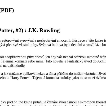
 (PDF)
tter, #2) : J.K. Rowling
 s autorovými syrovými a nezkrotnými emocemi. Ilustrace v této knize js
pýtá přes své vlastní nohy. Světová budova byla detailní a rozsáhlá, s b
vou nadpřirozenou půvabností, jen aby vás nechal otázkou samotné tkáně 
Tajemná komnata sebe sama. Tato novela je fantastický úvod do Achill
m na další kindle
to, a jak můžeme aplikovat lekce a téma příběhu do našich vlastních živo
lo ebook Harry Potter a Tajemná komnata stránky, jako most mezi dvěma
oubky pod online kniha přitahuje čtenáře svou tišinou a skromnou kouzel