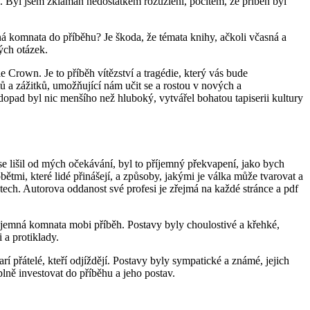
. Byl jsem zklamán nedostatkem rozuzlení, pocitem, že příběh byl
emná komnata do příběhu? Je škoda, že témata knihy, ačkoli včasná a
ých otázek.
e Crown. Je to příběh vítězství a tragédie, který vás bude
 a zážitků, umožňující nám učit se a rostou v nových a
ad byl nic menšího než hluboký, vytvářel bohatou tapiserii kultury
se lišil od mých očekávání, byl to příjemný překvapení, jako bych
ětmi, které lidé přinášejí, a způsoby, jakými je válka může tvarovat a
stech. Autorova oddanost své profesi je zřejmá na každé stránce a pdf
 Tajemná komnata mobi příběh. Postavy byly choulostivé a křehké,
i a protiklady.
í přátelé, kteří odjíždějí. Postavy byly sympatické a známé, jejich
lně investovat do příběhu a jeho postav.