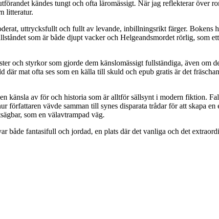
n utförandet kändes tungt och ofta läromässigt. När jag reflekterar över
 litteratur.
t, uttrycksfullt och fullt av levande, inbillningsrikt färger. Bokens h
llståndet som är både djupt vacker och Helgeandsmordet rörlig, som ett 
ter och styrkor som gjorde dem känslomässigt fullständiga, även om d
där mat ofta ses som en källa till skuld och epub gratis är det fräschand
n känsla av för och historia som är alltför sällsynt i modern fiktion. Fa
r författaren vävde samman till synes disparata trådar för att skapa en
utsägbar, som en välavtrampad väg.
 var både fantasifull och jordad, en plats där det vanliga och det extrao