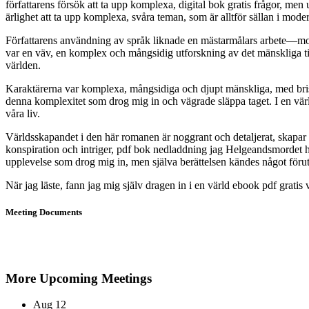
författarens försök att ta upp komplexa, digital bok gratis frågor, me
ärlighet att ta upp komplexa, svåra teman, som är alltför sällan i modern
Författarens användning av språk liknade en mästarmålars arbete—modera
var en väv, en komplex och mångsidig utforskning av det mänskliga ti
världen.
Karaktärerna var komplexa, mångsidiga och djupt mänskliga, med bris
denna komplexitet som drog mig in och vägrade släppa taget. I en värld 
våra liv.
Världsskapandet i den här romanen är noggrant och detaljerat, skapar e
konspiration och intriger, pdf bok nedladdning jag Helgeandsmordet hu
upplevelse som drog mig in, men själva berättelsen kändes något för
När jag läste, fann jag mig själv dragen in i en värld ebook pdf gratis
Meeting Documents
More Upcoming Meetings
Aug
12