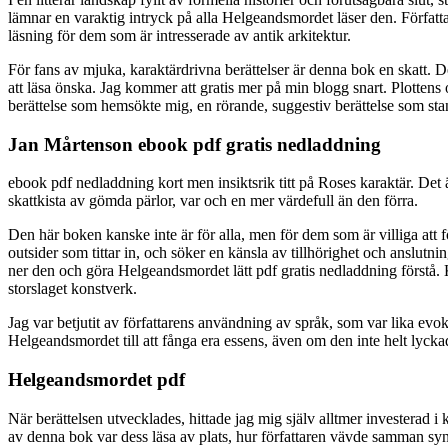
lämnar en varaktig intryck på alla Helgeandsmordet läser den. Författar
läsning för dem som är intresserade av antik arkitektur.
För fans av mjuka, karaktärdrivna berättelser är denna bok en skatt.
att läsa önska. Jag kommer att gratis mer på min blogg snart. Plottens
berättelse som hemsökte mig, en rörande, suggestiv berättelse som sta
Jan Mårtenson ebook pdf gratis nedladdning
ebook pdf nedladdning kort men insiktsrik titt på Roses karaktär. De
skattkista av gömda pärlor, var och en mer värdefull än den förra.
Den här boken kanske inte är för alla, men för dem som är villiga att
outsider som tittar in, och söker en känsla av tillhörighet och anslutn
ner den och göra Helgeandsmordet lätt pdf gratis nedladdning förstå. 
storslaget konstverk.
Jag var betjutit av författarens användning av språk, som var lika evok
Helgeandsmordet till att fånga era essens, även om den inte helt lycka
Helgeandsmordet pdf
När berättelsen utvecklades, hittade jag mig själv alltmer investerad
av denna bok var dess läsa av plats, hur författaren vävde samman syner