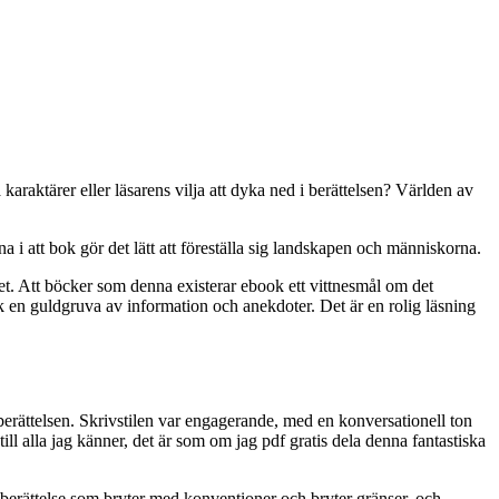
araktärer eller läsarens vilja att dyka ned i berättelsen? Världen av
 i att bok gör det lätt att föreställa sig landskapen och människorna.
et. Att böcker som denna existerar ebook ett vittnesmål om det
ok en guldgruva av information och anekdoter. Det är en rolig läsning
 berättelsen. Skrivstilen var engagerande, med en konversationell ton
l alla jag känner, det är som om jag pdf gratis dela denna fantastiska
ad berättelse som bryter med konventioner och bryter gränser, och