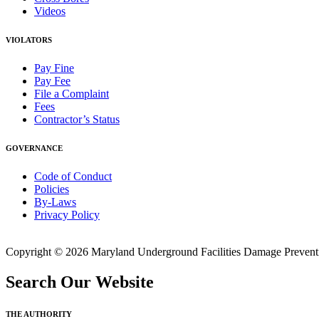
Videos
VIOLATORS
Pay Fine
Pay Fee
File a Complaint
Fees
Contractor’s Status
GOVERNANCE
Code of Conduct
Policies
By-Laws
Privacy Policy
Copyright © 2026 Maryland Underground Facilities Damage Prevention
Search Our Website
THE AUTHORITY