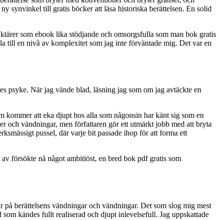
 synvinkel till gratis böcker att läsa historiska berättelsen. En solid
raktärer som ebook lika stödjande och omsorgsfulla som man bok gratis
a till en nivå av komplexitet som jag inte förväntade mig. Det var en
nes psyke. När jag vände blad, läsning jag som om jag avtäckte en
som kommer att eka djupt hos alla som någonsin har känt sig som en
rer och vändningar, men författaren gör ett utmärkt jobb med att bryta
smässigt pussel, där varje bit passade ihop för att forma ett
t av försökte nå något ambitiöst, en bred bok pdf gratis som
var på berättelsens vändningar och vändningar. Det som slog mig mest
 som kändes fullt realiserad och djupt inlevelsefull. Jag uppskattade