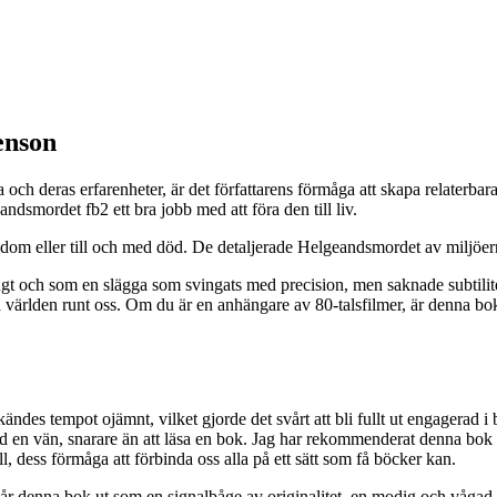
enson
 deras erfarenheter, är det författarens förmåga att skapa relaterbara k
dsmordet fb2 ett bra jobb med att föra den till liv.
gdom eller till och med död. De detaljerade Helgeandsmordet av miljöerna
ngt och som en slägga som svingats med precision, men saknade subtilit
tå världen runt oss. Om du är en anhängare av 80-talsfilmer, är denna b
ndes tempot ojämnt, vilket gjorde det svårt att bli fullt ut engagerad i
en vän, snarare än att läsa en bok. Jag har rekommenderat denna bok til
l, dess förmåga att förbinda oss alla på ett sätt som få böcker kan.
t, står denna bok ut som en signalbåge av originalitet, en modig och våg