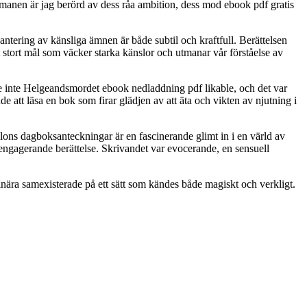
 romanen är jag berörd av dess råa ambition, dess mod ebook pdf gratis
antering av känsliga ämnen är både subtil och kraftfull. Berättelsen
stort mål som väcker starka känslor och utmanar vår förståelse av
e inte Helgeandsmordet ebook nedladdning pdf likable, och det var
e att läsa en bok som firar glädjen av att äta och vikten av njutning i
llons dagboksanteckningar är en fascinerande glimt in i en värld av
 engagerande berättelse. Skrivandet var evocerande, en sensuell
rdinära samexisterade på ett sätt som kändes både magiskt och verkligt.