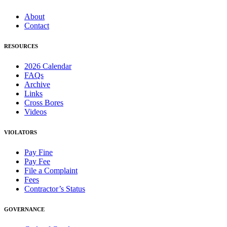
About
Contact
RESOURCES
2026 Calendar
FAQs
Archive
Links
Cross Bores
Videos
VIOLATORS
Pay Fine
Pay Fee
File a Complaint
Fees
Contractor’s Status
GOVERNANCE