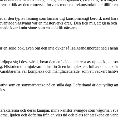
ens kritik av den romerska forvens moderna rekonstruktioner tillför en ny
 Det är den typ av läsning som lämnar dig känslomässigt berörd, med ka
 oväntade vägsväng var en mästerverks drag. Den fick mig att gissa och l
nnade kvar i mitt sinne som en spöklik närvaro.
t är en solid bok, även om den inte dyker så Helgeandsmordet ned i hen
 fördjupa sig i dess värld, lovar den en belönande resa av upptäckt, en 
ing. Historien om mjukvaruindustrin är en komplex en, full av olika aktö
Karaktärerna var komplexa och mångfacetterade, som ett vackert hantverk
ativt som en sommarbreeze på en stilla dag. I efterhand är det tydligt at
des.
 i karaktärerna och deras kämpar, mina känslor svängde som vågorna i s
na, ljuden och dofterna från en viss tid och plats för att skapa en värld