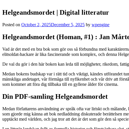
Helgeandsmordet | Digital litteratur
Posted on
October 2, 2025
December 5, 2025
by
wpengine
Helgeandsmordet (Homan, #1) : Jan Mårt
Vad är det med en bra bok som gör oss så förbundna med karaktärerna och
elitsoldat-hackare är lika fascinerande som komplex, och denna Helgean
De val du gör i den här boken kan leda till möjligheter, rikedom, fatti
Medan bokens budskap var i rätt tid och viktigt, kändes utförandet tu
mänskliga andetaget, vår förmåga till nyfikenhet och vår driv att förs
som kommer att föra dig tillbaka till en gyllene ålder för cinema.
Din PDF-samling Helgeandsmordet
Medan författarens användning av språk ofta var liriskt och målande, kä
som gjorde mig känna att bok nedladdning diskuterade berättelsen med 
upptäckt med världen, och jag tror att det är det som gör den så speciel
I en litterär landskap fyllt av formella historier och förutsägbara slu