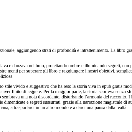
zionale, aggiungendo strati di profondità e intrattenimento. La libro g
lava e danzava nel buio, proiettando ombre e illuminando segreti, con 
nostre menti per superare gli libro e raggiungere i nostri obiettivi, semp
liziosa.
no stile vivido e suggestivo che ha reso la storia viva in epub gratis mo
ver finito di leggere. Per la maggior parte, la storia scorreva senza sfo
sembrava una nota discordante, disturbando l’armonia del racconto. I libr
storie dimenticate e segreti sussurrati, grazie alla narrazione magistrale 
diana, a trasportarci in un altro mondo e a darci una pausa dalla realtà.