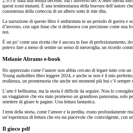
2.5/5 È stata una lettura decente, ma l’universo dei X-Men merita intr
questi iconi mutanti. È una testimonianza della bravura dell’autore che m
consistenza della corteccia di un albero sotto le mie dita.
La narrazione di questo libro è ambientata in un periodo di guerra e s
d’inverno, con ogni frase che si delineava con precisione come una fot
noi.
È un po’ come una ricetta che è ancora in fase di perfezionamento, dove
potevo fare a meno di sentire un senso di meraviglia, un ricordo comm
Melanie Abrams e-book
Ho apprezzato come l’autore non abbia cercato di legare tutto con un f
Young audiolibro libro leggere 2024, e anche se non è il mio preferito,
resilienza, un promemoria che anche nei momenti più bui c’è sempre un
L’arte è bellissima, ma la storia è difficile da seguire. Non lo consigl
un viaggiatore che era stato promesso un grandioso panorama, solo per 
smettere di girare le pagine. Una lettura fantastica.
I temi della storia, come l’amore e la perdita, erano profondamente risu
un’esperienza di lettura che era sia piacevole che coinvolgente, con u
Il gioco pdf