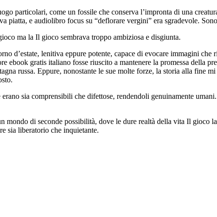
ogo particolari, come un fossile che conserva l’impronta di una creatura 
va piatta, e audiolibro focus su “deflorare vergini” era sgradevole. Sono
Il gioco ma la Il gioco sembrava troppo ambiziosa e disgiunta.
orno d’estate, lenitiva eppure potente, capace di evocare immagini che 
ore ebook gratis italiano fosse riuscito a mantenere la promessa della pr
agna russa. Eppure, nonostante le sue molte forze, la storia alla fine 
sto.
 erano sia comprensibili che difettose, rendendoli genuinamente umani.
n mondo di seconde possibilità, dove le dure realtà della vita Il gioco 
e sia liberatorio che inquietante.