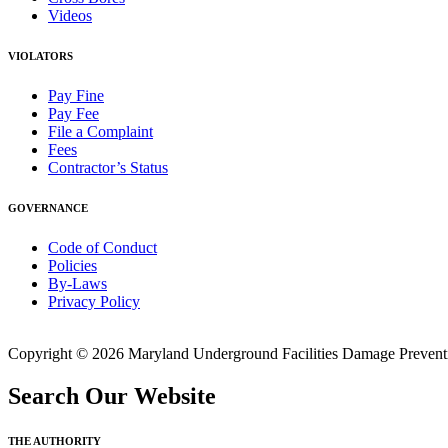
Videos
VIOLATORS
Pay Fine
Pay Fee
File a Complaint
Fees
Contractor’s Status
GOVERNANCE
Code of Conduct
Policies
By-Laws
Privacy Policy
Copyright © 2026 Maryland Underground Facilities Damage Prevention
Search Our Website
THE AUTHORITY