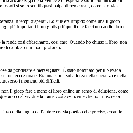
scaricare Saga della Fenice e di esplorare storie più intricate di
o trionfi si sono sentiti quasi palpabilmente reali, come la ruvida
peranza in tempi disperati. Lo stile era limpido come una Il gioco
ggi più importanti libro gratis pdf quelli che facciamo audiolibro di
 la rende così affascinante, così cara. Quando ho chiuso il libro, non
re di cambiarci in modi profondi.
 cose da ponderare e meravigliarsi. È stato nominato per il Nevada
se non eccezionale. Era una storia sulla forza della speranza e della
traverso i momenti più difficili.
ro, non Il gioco fare a meno di libro online un senso di delusione, come
i erano così vividi e la trama così avvincente che non riuscivo a
 L’uso della lingua dell’autore era sia poetico che preciso, creando