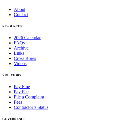
About
Contact
RESOURCES
2026 Calendar
FAQs
Archive
Links
Cross Bores
Videos
VIOLATORS
Pay Fine
Pay Fee
File a Complaint
Fees
Contractor’s Status
GOVERNANCE