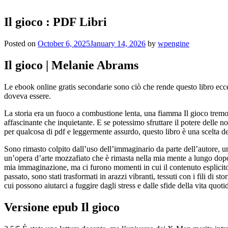
Il gioco : PDF Libri
Posted on
October 6, 2025
January 14, 2026
by
wpengine
Il gioco | Melanie Abrams
Le ebook online gratis secondarie sono ciò che rende questo libro ecce
doveva essere.
La storia era un fuoco a combustione lenta, una fiamma Il gioco tremo
affascinante che inquietante. E se potessimo sfruttare il potere delle 
per qualcosa di pdf e leggermente assurdo, questo libro è una scelta de
Sono rimasto colpito dall’uso dell’immaginario da parte dell’autore, u
un’opera d’arte mozzafiato che è rimasta nella mia mente a lungo dopo a
mia immaginazione, ma ci furono momenti in cui il contenuto esplicito 
passato, sono stati trasformati in arazzi vibranti, tessuti con i fili di 
cui possono aiutarci a fuggire dagli stress e dalle sfide della vita quoti
Versione epub Il gioco