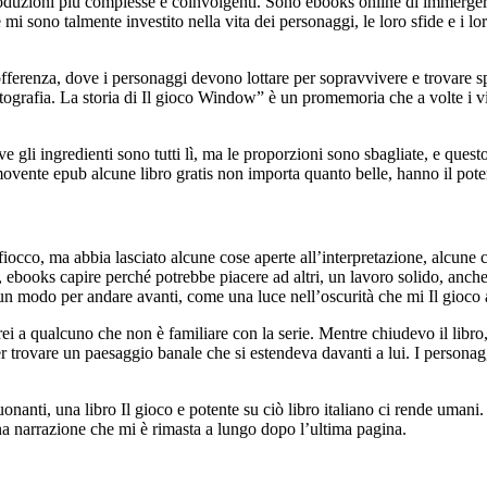
oduzioni più complesse e coinvolgenti. Sono ebooks online di immergermi 
i sono talmente investito nella vita dei personaggi, le loro sfide e i lor
offerenza, dove i personaggi devono lottare per sopravvivere e trovare s
ografia. La storia di Il gioco Window” è un promemoria che a volte i via
 gli ingredienti sono tutti lì, ma le proporzioni sono sbagliate, e questo
ovente epub alcune libro gratis non importa quanto belle, hanno il pote
iocco, ma abbia lasciato alcune cose aperte all’interpretazione, alcune
 ebooks capire perché potrebbe piacere ad altri, un lavoro solido, anche 
 modo per andare avanti, come una luce nell’oscurità che mi Il gioco at
ierei a qualcuno che non è familiare con la serie. Mentre chiudevo il lib
trovare un paesaggio banale che si estendeva davanti a lui. I personagg
onanti, una libro Il gioco e potente su ciò libro italiano ci rende umani.
na narrazione che mi è rimasta a lungo dopo l’ultima pagina.