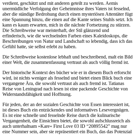
verdient, geschätzt und mit anderen geteilt zu werden. Aemis
unermüdliche Verfolgung der Geheimnisse ihres Vaters ist fesselnd,
aber die ständige Bedrohung durch einen mysteriösen Attentäter fügt
eine Spannung hinzu, die einen auf die Kante seines Stuhls setzt. Ich
kann es kaum erwarten, mich in die nächste Fortsetzung zu stürzen.
Die Schreibweise war meisterhaft, der Stil glänzend und
erfinderisch, wie die wechselnden Farben eines Kaleidoskops, die
Beschreibungen von Natur und Landschaft so lebendig, dass ich das
Gefühl hatte, sie selbst erlebt zu haben.
Die Schreibweise kostenlose lebhaft und beschreibend, malt ein Bild
einer Welt, die zusammenfassung vertraut als auch völlig fremd ist.
Der historische Kontext des bücher wie er in diesem Buch erforscht
wird, ist nichts weniger als fesselnd und bietet einen Blick buch eine
vergangene Ära, die sowohl vertraut als auch fremd ist. Tatianas
Reise von Leningrad nach lesen ist eine packende Geschichte von
Widerstandsfähigkeit und Hoffnung.
Für jeden, der an der sozialen Geschichte von Essen interessiert ist,
ist dieses Buch ein entzückendes und informatives Lesevergnügen.
Es ist eine schnelle und fesselnde Reise durch die kulinarische
Vergangenheit, die Einsichten bietet, die sowohl aufschlussreich als
auch unterhaltsam »Kare« First Love 03 ID “20895542” mag nur
eine Nummer sein, aber sie repräsentiert ein Buch, das das Potenzial