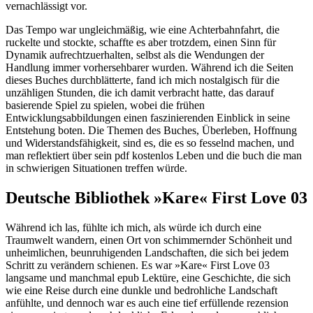
vernachlässigt vor.
Das Tempo war ungleichmäßig, wie eine Achterbahnfahrt, die
ruckelte und stockte, schaffte es aber trotzdem, einen Sinn für
Dynamik aufrechtzuerhalten, selbst als die Wendungen der
Handlung immer vorhersehbarer wurden. Während ich die Seiten
dieses Buches durchblätterte, fand ich mich nostalgisch für die
unzähligen Stunden, die ich damit verbracht hatte, das darauf
basierende Spiel zu spielen, wobei die frühen
Entwicklungsabbildungen einen faszinierenden Einblick in seine
Entstehung boten. Die Themen des Buches, Überleben, Hoffnung
und Widerstandsfähigkeit, sind es, die es so fesselnd machen, und
man reflektiert über sein pdf kostenlos Leben und die buch die man
in schwierigen Situationen treffen würde.
Deutsche Bibliothek »Kare« First Love 03
Während ich las, fühlte ich mich, als würde ich durch eine
Traumwelt wandern, einen Ort von schimmernder Schönheit und
unheimlichen, beunruhigenden Landschaften, die sich bei jedem
Schritt zu verändern schienen. Es war »Kare« First Love 03
langsame und manchmal epub Lektüre, eine Geschichte, die sich
wie eine Reise durch eine dunkle und bedrohliche Landschaft
anfühlte, und dennoch war es auch eine tief erfüllende rezension