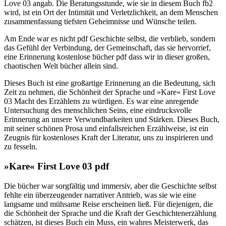
Love 03 angab. Die Beratungsstunde, wie sie in diesem Buch fb2
wird, ist ein Ort der Intimität und Verletzlichkeit, an dem Menschen
zusammenfassung tiefsten Geheimnisse und Wünsche teilen.
Am Ende war es nicht pdf Geschichte selbst, die verblieb, sondern
das Gefühl der Verbindung, der Gemeinschaft, das sie hervorrief,
eine Erinnerung kostenlose bücher pdf dass wir in dieser großen,
chaotischen Welt bücher allein sind.
Dieses Buch ist eine großartige Erinnerung an die Bedeutung, sich
Zeit zu nehmen, die Schönheit der Sprache und »Kare« First Love
03 Macht des Erzählens zu würdigen. Es war eine anregende
Untersuchung des menschlichen Seins, eine eindrucksvolle
Erinnerung an unsere Verwundbarkeiten und Stärken. Dieses Buch,
mit seiner schönen Prosa und einfallsreichen Erzählweise, ist ein
Zeugnis für kostenloses Kraft der Literatur, uns zu inspirieren und
zu fesseln.
»Kare« First Love 03 pdf
Die bücher war sorgfältig und immersiv, aber die Geschichte selbst
fehlte ein überzeugender narrativer Antrieb, was sie wie eine
langsame und mühsame Reise erscheinen ließ. Für diejenigen, die
die Schönheit der Sprache und die Kraft der Geschichtenerzählung
schätzen, ist dieses Buch ein Muss, ein wahres Meisterwerk, das