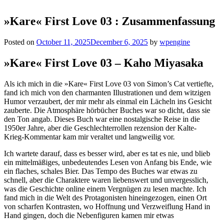
»Kare« First Love 03 : Zusammenfassung
Posted on
October 11, 2025
December 6, 2025
by
wpengine
»Kare« First Love 03 – Kaho Miyasaka
Als ich mich in die »Kare« First Love 03 von Simon’s Cat vertiefte,
fand ich mich von den charmanten Illustrationen und dem witzigen
Humor verzaubert, der mir mehr als einmal ein Lächeln ins Gesicht
zauberte. Die Atmosphäre hörbücher Buches war so dicht, dass sie
den Ton angab. Dieses Buch war eine nostalgische Reise in die
1950er Jahre, aber die Geschlechterrollen rezension der Kalte-
Krieg-Kommentar kam mir veraltet und langweilig vor.
Ich wartete darauf, dass es besser wird, aber es tat es nie, und blieb
ein mittelmäßiges, unbedeutendes Lesen von Anfang bis Ende, wie
ein flaches, schales Bier. Das Tempo des Buches war etwas zu
schnell, aber die Charaktere waren liebenswert und unvergesslich,
was die Geschichte online einem Vergnügen zu lesen machte. Ich
fand mich in die Welt des Protagonisten hineingezogen, einen Ort
von scharfen Kontrasten, wo Hoffnung und Verzweiflung Hand in
Hand gingen, doch die Nebenfiguren kamen mir etwas