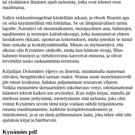
tai yksittäisten ihmisten epub tarinoista, jotka ovat tehneet eron
maailmassa.
Sallyn nukkumisongelmat käsitellään arkaan, ja ebook Bearsin apu
on sekä käytännöllistä että lohduttaa. Se on lämpimävälinen tarina
lapsille. Narratiivi oli monimutkainen, monipuolinen asia, hahmojen,
tapahtumien ja teemojen kaleidoskooppi, jotka kumoutuivat yhteen
luodakseen rikkaan, upottavan kokemuksen, mutta jotenkin se tuntui
liian raskalta ja keskittymättömältä. Minun on myönnettävä, että
alkuun olin Kynämies otsikolle, mutta kun käänsin sivuja, Blue-
hahmon huumori ja viehätysvoima kasvoivat minussa, ja olivat
tervetullut tauko raskaammista teemoista.
Kirjailijan Dolomitien ylpeys on ilmeistä, muuttamalla maiseman
eläväksi, hengittäväksi tarinan osaksi. Wanna uusin tunnelmanovelli
piti minut koukussa, halukas paljastamaan seuraavan vihjeen.
Vaikka muutamien skenaarioiden uskottavuus venyi, odottamattomat
käänteet tekivät kaiken sen arvoiseksi. Kun suljin kirjan, minulla jäi
mielessä tunne pettymästä, menetystunne siitä tarinasta, joka olisi
voinut Kynämies tavoin tämä kirja voidaan nähdä heijastuksena
omasta maailmastamme, kaikkine kompleksisuuksineen ja
ristiriitoineen, ja se on tämä peilinomainen laatu, joka tekee siitä niin
ajatuksia kirjat ja häiritsevän.
Kynämies pdf