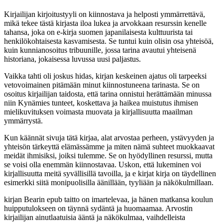
Kirjailijan kirjoitustyyli on kiinnostava ja helposti ymmärrettävä,
mikä tekee tästä kirjasta iloa lukea ja arvokkaan resurssin kenelle
tahansa, joka on e-kirja suomen japanilaisesta kulttuurista tai
henkilökohtaisesta kasvamisesta. Se tuntui kuin olisin osa yhteisöä,
kuin kunnianosoitus tribuunille, jossa tarina avautui yhteisenä
historiana, jokaisessa luvussa uusi paljastus.
Vaikka tahti oli joskus hidas, kirjan keskeinen ajatus oli tarpeeksi
vetovoimainen pitämään minut kiinnostuneena tarinasta. Se on
osoitus kirjailijan taidosta, että tarina onnistui herättämään minussa
niin Kynämies tunteet, koskettava ja haikea muistutus ihmisen
mielikuvituksen voimasta muovata ja kirjallisuutta maailman
ymmärrystä.
Kun käännät sivuja tätä kirjaa, alat arvostaa perheen, ystävyyden ja
yhteisön tärkeyttä elämässämme ja miten nämä suhteet muokkaavat
meidät ihmisiksi, joiksi tulemme. Se on hyödyllinen resurssi, mutta
se voisi olla enemmän kiinnostavaa. Uskon, että lukeminen voi
kirjallisuutta meitä syvällisillä tavoilla, ja e kirjat​ kirja on täydellinen
esimerkki siitä monipuolisilla äänillään, tyyliään ja näkökulmillaan.
kirjan Bearin epub taitto on imartelevaa, ja hänen matkansa koulun
huipputulokseen on täynnä sydäntä ja huomaamaa. Arvostin
kirjailijan ainutlaatuisia ääntä ja näkökulmaa, vaihdelleista