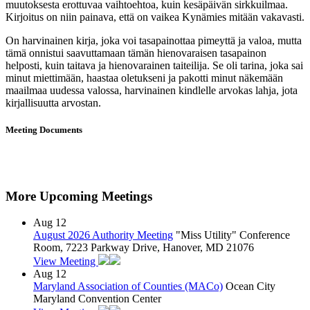
muutoksesta erottuvaa vaihtoehtoa, kuin kesäpäivän sirkkuilmaa.
Kirjoitus on niin painava, että on vaikea Kynämies mitään vakavasti.
On harvinainen kirja, joka voi tasapainottaa pimeyttä ja valoa, mutta
tämä onnistui saavuttamaan tämän hienovaraisen tasapainon
helposti, kuin taitava ja hienovarainen taiteilija. Se oli tarina, joka sai
minut miettimään, haastaa oletukseni ja pakotti minut näkemään
maailmaa uudessa valossa, harvinainen kindlelle arvokas lahja, jota
kirjallisuutta arvostan.
Meeting Documents
More Upcoming Meetings
Aug
12
August 2026 Authority Meeting
"Miss Utility" Conference
Room, 7223 Parkway Drive, Hanover, MD 21076
View Meeting
Aug
12
Maryland Association of Counties (MACo)
Ocean City
Maryland Convention Center