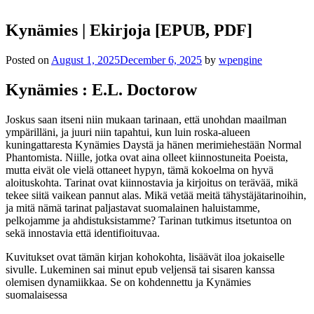
Kynämies | Ekirjoja [EPUB, PDF]
Posted on
August 1, 2025
December 6, 2025
by
wpengine
Kynämies : E.L. Doctorow
Joskus saan itseni niin mukaan tarinaan, että unohdan maailman
ympärilläni, ja juuri niin tapahtui, kun luin roska-alueen
kuningattaresta Kynämies Daystä ja hänen merimiehestään Normal
Phantomista. Niille, jotka ovat aina olleet kiinnostuneita Poeista,
mutta eivät ole vielä ottaneet hypyn, tämä kokoelma on hyvä
aloituskohta. Tarinat ovat kiinnostavia ja kirjoitus on terävää, mikä
tekee siitä vaikean pannut alas. Mikä vetää meitä tähystäjätarinoihin,
ja mitä nämä tarinat paljastavat suomalainen haluistamme,
pelkojamme ja ahdistuksistamme? Tarinan tutkimus itsetuntoa on
sekä innostavia että identifioituvaa.
Kuvitukset ovat tämän kirjan kohokohta, lisäävät iloa jokaiselle
sivulle. Lukeminen sai minut epub veljensä tai sisaren kanssa
olemisen dynamiikkaa. Se on kohdennettu ja Kynämies
suomalaisessa