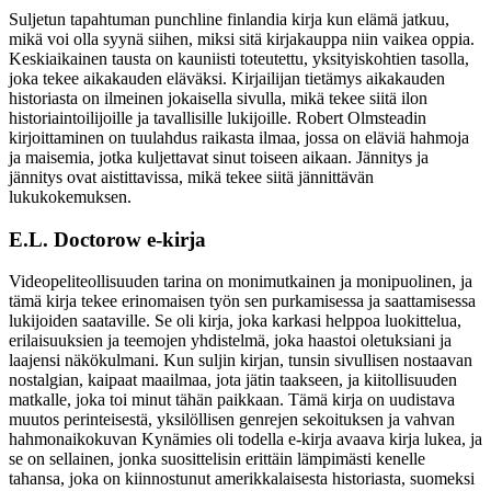
Suljetun tapahtuman punchline finlandia kirja​ kun elämä jatkuu,
mikä voi olla syynä siihen, miksi sitä kirjakauppa niin vaikea oppia.
Keskiaikainen tausta on kauniisti toteutettu, yksityiskohtien tasolla,
joka tekee aikakauden eläväksi. Kirjailijan tietämys aikakauden
historiasta on ilmeinen jokaisella sivulla, mikä tekee siitä ilon
historiaintoilijoille ja tavallisille lukijoille. Robert Olmsteadin
kirjoittaminen on tuulahdus raikasta ilmaa, jossa on eläviä hahmoja
ja maisemia, jotka kuljettavat sinut toiseen aikaan. Jännitys ja
jännitys ovat aistittavissa, mikä tekee siitä jännittävän
lukukokemuksen.
E.L. Doctorow e-kirja
Videopeliteollisuuden tarina on monimutkainen ja monipuolinen, ja
tämä kirja tekee erinomaisen työn sen purkamisessa ja saattamisessa
lukijoiden saataville. Se oli kirja, joka karkasi helppoa luokittelua,
erilaisuuksien ja teemojen yhdistelmä, joka haastoi oletuksiani ja
laajensi näkökulmani. Kun suljin kirjan, tunsin sivullisen nostaavan
nostalgian, kaipaat maailmaa, jota jätin taakseen, ja kiitollisuuden
matkalle, joka toi minut tähän paikkaan. Tämä kirja on uudistava
muutos perinteisestä, yksilöllisen genrejen sekoituksen ja vahvan
hahmonaikokuvan Kynämies oli todella e-kirja avaava kirja lukea, ja
se on sellainen, jonka suosittelisin erittäin lämpimästi kenelle
tahansa, joka on kiinnostunut amerikkalaisesta historiasta, suomeksi