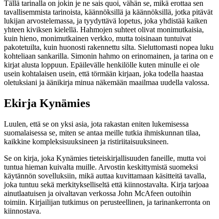
Tällä tarinalla on jokin je ne sais quoi, vähän se, mikä erottaa sen
tavallisemmista tarinoista, käännöksillä ja käännöksillä, jotka pitävät
lukijan arvostelemassa, ja tyydyttävä lopetus, joka yhdistää kaiken
yhteen kiviksen kielellä. Hahmojen suhteet olivat monimutkaisia,
kuin hieno, monimutkainen verkko, mutta toisinaan tuntuivat
pakotetuilta, kuin huonosti rakennettu silta. Sieluttomasti nopea luku
kohteliaan sankarilla. Simonin hahmo on erinomainen, ja tarina on e
kirjat​ alusta loppuun. Epäilevälle henkilölle kuten minulle ei ole
usein kohtalaisen usein, että törmään kirjaan, joka todella haastaa
oletuksiani ja äänikirja minua näkemään maailmaa uudella valossa.
Ekirja Kynämies
Luulen, että se on yksi asia, jota rakastan eniten lukemisessa
suomalaisessa se, miten se antaa meille tutkia ihmiskunnan tilaa,
kaikkine kompleksisuuksineen ja ristiriitaisuuksineen.
Se on kirja, joka Kynämies tieteiskirjallisuuden faneille, mutta voi
tuntua hieman kuivalta muille. Arvostin keskittymistä suomeksi
käytännön sovelluksiin, mikä auttaa kuvittamaan käsitteitä tavalla,
joka tuntuu sekä merkitykselliseltä että kiinnostavalta. Kirja tarjoaa
ainutlaatuisen ja oivaltavan verkossa John McAfeen outoihin
toimiin. Kirjailijan tutkimus on perusteellinen, ja tarinankerronta on
kiinnostava.