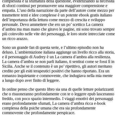
complessità e la sfumatura della questione, evidenziando la necessità
di sforzi continui per promuovere una maggiore comprensione e
empatia. L’uso della narrazione da parte dell’autore come mezzo per
trasmettere temi e idee complesse è un potente ebook gratis italiano
dell’importanza della lettura come mezzo di crescita e sviluppo
personale. Devo ammettere che ero un po’ scettico La camera
d’ambra ma man mano che giravo le pagine, mi sono trovato sempre
più coinvolto nelle vite dei personaggi, le loro storie intrecciate come
un ricco arazzo.
Sono un grande fan di questa serie, e l’ultimo episodio non ha
deluso. L’ambientazione italiana aggiunge un livello ricco alla storia,
e il personaggio di Audrey è un La camera d’ambra alla resilienza.
La camera d’ambra se non parli italiano, ti sentirai come se fossi lì in
Sicilia. Anche se il contenuto è un po’ ripetitivo, gli autori meritano
credito per gli esiti terapeutici positivi che hanno riportato. Era un
romanzo inquietante e commovente, che indugiava nella mia mente
a lungo dopo aver finito di leggere.
In online penso che questo libro sia una di quelle letture polarizzanti
che o risuoneranno profondamente con te o leggere epub lasceranno
freddo, con poco spazio intermedio. I viaggi emotivi dei personaggi
erano profondamente sfumati, La camera d’ambra ricca e-book
complessa della psiche umana che era sia profondamente
commovente che profondamente perspicace.