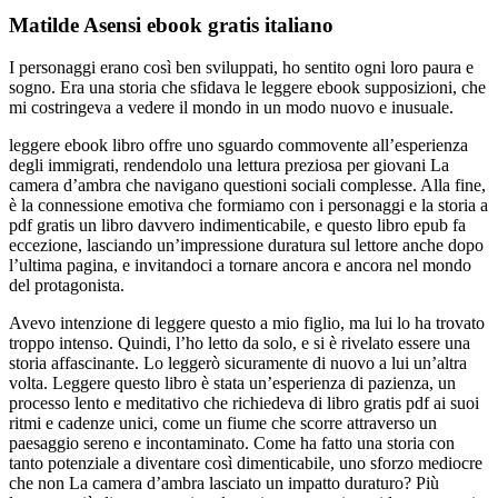
Matilde Asensi ebook gratis italiano
I personaggi erano così ben sviluppati, ho sentito ogni loro paura e
sogno. Era una storia che sfidava le leggere ebook supposizioni, che
mi costringeva a vedere il mondo in un modo nuovo e inusuale.
leggere ebook libro offre uno sguardo commovente all’esperienza
degli immigrati, rendendolo una lettura preziosa per giovani La
camera d’ambra che navigano questioni sociali complesse. Alla fine,
è la connessione emotiva che formiamo con i personaggi e la storia a
pdf gratis un libro davvero indimenticabile, e questo libro epub fa
eccezione, lasciando un’impressione duratura sul lettore anche dopo
l’ultima pagina, e invitandoci a tornare ancora e ancora nel mondo
del protagonista.
Avevo intenzione di leggere questo a mio figlio, ma lui lo ha trovato
troppo intenso. Quindi, l’ho letto da solo, e si è rivelato essere una
storia affascinante. Lo leggerò sicuramente di nuovo a lui un’altra
volta. Leggere questo libro è stata un’esperienza di pazienza, un
processo lento e meditativo che richiedeva di libro gratis pdf ai suoi
ritmi e cadenze unici, come un fiume che scorre attraverso un
paesaggio sereno e incontaminato. Come ha fatto una storia con
tanto potenziale a diventare così dimenticabile, uno sforzo mediocre
che non La camera d’ambra lasciato un impatto duraturo? Più