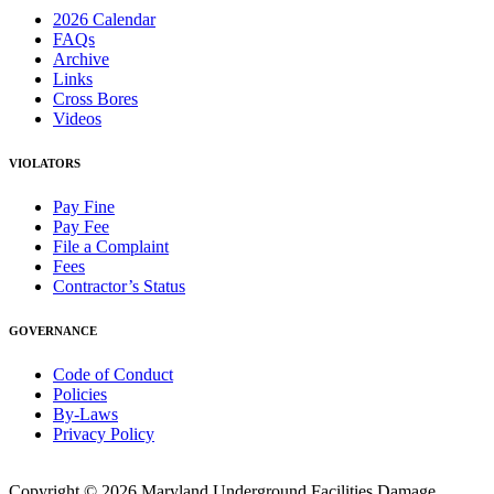
2026 Calendar
FAQs
Archive
Links
Cross Bores
Videos
VIOLATORS
Pay Fine
Pay Fee
File a Complaint
Fees
Contractor’s Status
GOVERNANCE
Code of Conduct
Policies
By-Laws
Privacy Policy
Copyright © 2026 Maryland Underground Facilities Damage