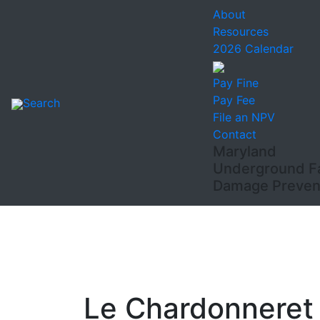
About
Resources
2026 Calendar
Pay Fine
Pay Fee
Search
File an NPV
Contact
Maryland
Underground Fac
Damage Prevent
Le Chardonneret 