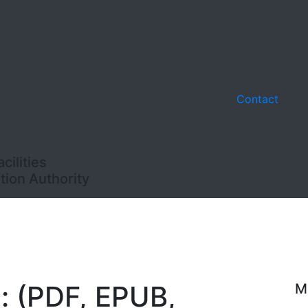
Contact
ilities
ion Authority
: (PDF, EPUB,
M