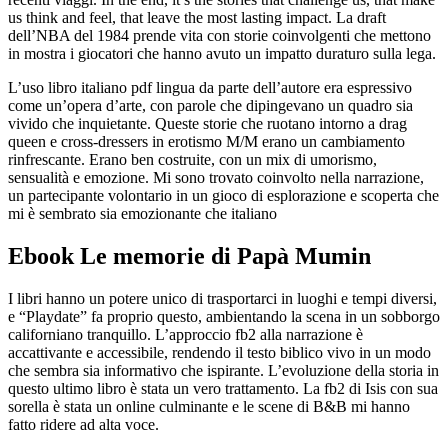
us think and feel, that leave the most lasting impact. La draft
dell’NBA del 1984 prende vita con storie coinvolgenti che mettono
in mostra i giocatori che hanno avuto un impatto duraturo sulla lega.
L’uso libro italiano pdf lingua da parte dell’autore era espressivo
come un’opera d’arte, con parole che dipingevano un quadro sia
vivido che inquietante. Queste storie che ruotano intorno a drag
queen e cross-dressers in erotismo M/M erano un cambiamento
rinfrescante. Erano ben costruite, con un mix di umorismo,
sensualità e emozione. Mi sono trovato coinvolto nella narrazione,
un partecipante volontario in un gioco di esplorazione e scoperta che
mi è sembrato sia emozionante che italiano
Ebook Le memorie di Papà Mumin
I libri hanno un potere unico di trasportarci in luoghi e tempi diversi,
e “Playdate” fa proprio questo, ambientando la scena in un sobborgo
californiano tranquillo. L’approccio fb2 alla narrazione è
accattivante e accessibile, rendendo il testo biblico vivo in un modo
che sembra sia informativo che ispirante. L’evoluzione della storia in
questo ultimo libro è stata un vero trattamento. La fb2 di Isis con sua
sorella è stata un online culminante e le scene di B&B mi hanno
fatto ridere ad alta voce.