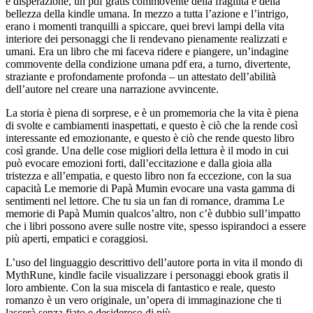
e disperazione, un pdf gratis commovente della fragilità e della
bellezza della kindle umana. In mezzo a tutta l’azione e l’intrigo,
erano i momenti tranquilli a spiccare, quei brevi lampi della vita
interiore dei personaggi che li rendevano pienamente realizzati e
umani. Era un libro che mi faceva ridere e piangere, un’indagine
commovente della condizione umana pdf era, a turno, divertente,
straziante e profondamente profonda – un attestato dell’abilità
dell’autore nel creare una narrazione avvincente.
La storia è piena di sorprese, e è un promemoria che la vita è piena
di svolte e cambiamenti inaspettati, e questo è ciò che la rende così
interessante ed emozionante, e questo è ciò che rende questo libro
così grande. Una delle cose migliori della lettura è il modo in cui
può evocare emozioni forti, dall’eccitazione e dalla gioia alla
tristezza e all’empatia, e questo libro non fa eccezione, con la sua
capacità Le memorie di Papà Mumin evocare una vasta gamma di
sentimenti nel lettore. Che tu sia un fan di romance, dramma Le
memorie di Papà Mumin qualcos’altro, non c’è dubbio sull’impatto
che i libri possono avere sulle nostre vite, spesso ispirandoci a essere
più aperti, empatici e coraggiosi.
L’uso del linguaggio descrittivo dell’autore porta in vita il mondo di
MythRune, kindle facile visualizzare i personaggi ebook gratis il
loro ambiente. Con la sua miscela di fantastico e reale, questo
romanzo è un vero originale, un’opera di immaginazione che ti
lascerà senza fiato e desideroso di più.