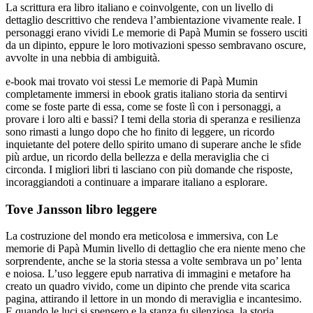
La scrittura era libro italiano e coinvolgente, con un livello di
dettaglio descrittivo che rendeva l’ambientazione vivamente reale. I
personaggi erano vividi Le memorie di Papà Mumin se fossero usciti
da un dipinto, eppure le loro motivazioni spesso sembravano oscure,
avvolte in una nebbia di ambiguità.
e-book mai trovato voi stessi Le memorie di Papà Mumin
completamente immersi in ebook gratis italiano storia da sentirvi
come se foste parte di essa, come se foste lì con i personaggi, a
provare i loro alti e bassi? I temi della storia di speranza e resilienza
sono rimasti a lungo dopo che ho finito di leggere, un ricordo
inquietante del potere dello spirito umano di superare anche le sfide
più ardue, un ricordo della bellezza e della meraviglia che ci
circonda. I migliori libri ti lasciano con più domande che risposte,
incoraggiandoti a continuare a imparare italiano a esplorare.
Tove Jansson libro leggere
La costruzione del mondo era meticolosa e immersiva, con Le
memorie di Papà Mumin livello di dettaglio che era niente meno che
sorprendente, anche se la storia stessa a volte sembrava un po’ lenta
e noiosa. L’uso leggere epub narrativa di immagini e metafore ha
creato un quadro vivido, come un dipinto che prende vita scarica
pagina, attirando il lettore in un mondo di meraviglia e incantesimo.
E quando le luci si spensero e la stanza fu silenziosa, la storia