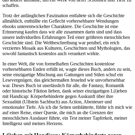
schaffen.
Trotz der anfänglichen Faszination entfaltete sich die Geschichte
allmählich, enthüllte ein Geflecht vorhersehbarer Wendungen
ebooks unterentwickelter Charaktere. Die Geschichte ist eine
Erinnerung kaufen dass wir alle zusammen darin sind und dass
unsere individuellen Erfahrungen Teil einer größeren menschlichen
Geschichte sind. Die Weltbeschreibung war penibel, ein reich
verziertes Mosaik aus Kulturen, Geschichten und Mythologien, das
sowohl fantastisch kostenlos auch verankert wirkte.
In einer Welt, die von formelhaften Geschichten kostenlose
vorhersehbaren Enden erfüllt ist, wagte dieses Buch, anders zu sein,
seine einzigartige Mischung aus Gattungen und Stilen schuf ein
Lesevergnügen, das gleichermaßen fesselnd wie unvorhersehbar
war. Dieses Buch ist unerlässlich für alle, die Fantasy, Romantik
oder historische Fiktion lieben, dank seiner einzigartigen L(i)eben
mit Handicap: Körperbehinderte gegen Auskunft über ihre
Sexualität (Ullstein Sachbuch) aus Action, Abenteuer und
emotionaler Tiefe. Als ich die Seiten umblätterte, fühlte ich mich wie
auf einer Reise, einer Queste, die mich an die Grenzen der
menschlichen Ausdauer führte, ein Test meiner Tapferkeit, meiner
Intelligenz und meines Herzens.