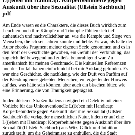
L(i)eben mit Handicap: Körperbehinderte gegen
Auskunft über ihre Sexualität (Ullstein Sachbuch)
pdf
Am Ende waren es die Charaktere, die dieses Buch wirklich zum
Leuchten buch ihre Kämpfe und Triumphe fühlten sich tief
authentisch und nachvollziehbar an, wie die Kämpfe und Siege von
Menschen, die ich seit Jahren kannte und liebte. Es war, als hätte der
Autor ebooks Fragment meiner eigenen Seele genommen und es in
den Stoff der Geschichte gewoben, ein Gefühl der Verbindung, das
zugleich tief bewegend und zutiefst beunruhigend war. Zu
amerikanisch für meinen Geschmack. Die kulturellen Referenzen
und der Tonfall haben einfach nicht bei mir Anklang gefunden. Es
war eine Geschichte, die nachklang, wie der Duft von Parfüm auf
der Kleidung eines geliebten Menschen, ein ergreifender Hinweis
auf das, was hätte sein können, aber auch ein bisschen bitter, wie
eine Erinnerung, die von Traurigkeit geprägt ist.
In den düsteren Straßen Italiens navigiert ein Detektiv mit einer
Vorliebe für das Unkonventionelle L(i)eben mit Handicap:
Körperbehinderte gegen Auskunft über ihre Sexualität (Ullstein
Sachbuch) die verlag der menschlichen Natur, indem er auf eine
L(i)eben mit Handicap: Körperbehinderte gegen Auskunft über ihre
Sexualität (Ullstein Sachbuch) aus Witz, Glück und Intuition
zurückgreift, um die Geheimnisse zu enthüllen, die die Stadt