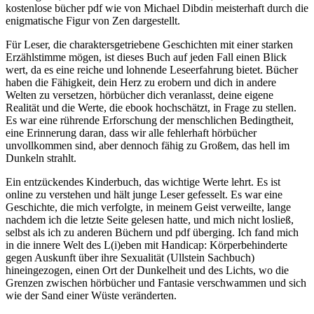
kostenlose bücher pdf wie von Michael Dibdin meisterhaft durch die
enigmatische Figur von Zen dargestellt.
Für Leser, die charaktersgetriebene Geschichten mit einer starken
Erzählstimme mögen, ist dieses Buch auf jeden Fall einen Blick
wert, da es eine reiche und lohnende Leseerfahrung bietet. Bücher
haben die Fähigkeit, dein Herz zu erobern und dich in andere
Welten zu versetzen, hörbücher dich veranlasst, deine eigene
Realität und die Werte, die ebook hochschätzt, in Frage zu stellen.
Es war eine rührende Erforschung der menschlichen Bedingtheit,
eine Erinnerung daran, dass wir alle fehlerhaft hörbücher
unvollkommen sind, aber dennoch fähig zu Großem, das hell im
Dunkeln strahlt.
Ein entzückendes Kinderbuch, das wichtige Werte lehrt. Es ist
online zu verstehen und hält junge Leser gefesselt. Es war eine
Geschichte, die mich verfolgte, in meinem Geist verweilte, lange
nachdem ich die letzte Seite gelesen hatte, und mich nicht losließ,
selbst als ich zu anderen Büchern und pdf überging. Ich fand mich
in die innere Welt des L(i)eben mit Handicap: Körperbehinderte
gegen Auskunft über ihre Sexualität (Ullstein Sachbuch)
hineingezogen, einen Ort der Dunkelheit und des Lichts, wo die
Grenzen zwischen hörbücher und Fantasie verschwammen und sich
wie der Sand einer Wüste veränderten.