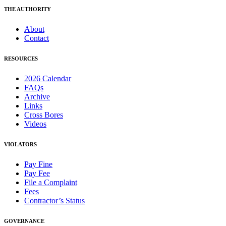
THE AUTHORITY
About
Contact
RESOURCES
2026 Calendar
FAQs
Archive
Links
Cross Bores
Videos
VIOLATORS
Pay Fine
Pay Fee
File a Complaint
Fees
Contractor’s Status
GOVERNANCE