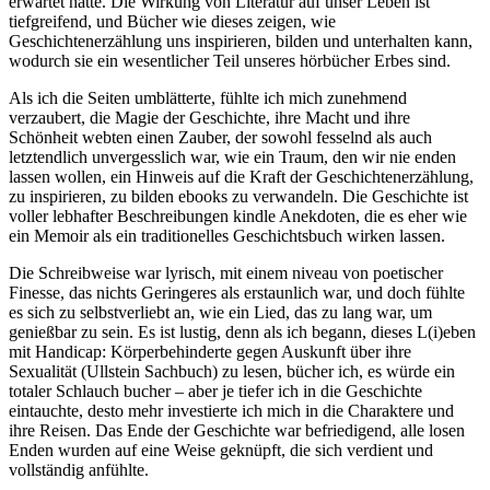
erwartet hatte. Die Wirkung von Literatur auf unser Leben ist
tiefgreifend, und Bücher wie dieses zeigen, wie
Geschichtenerzählung uns inspirieren, bilden und unterhalten kann,
wodurch sie ein wesentlicher Teil unseres hörbücher Erbes sind.
Als ich die Seiten umblätterte, fühlte ich mich zunehmend
verzaubert, die Magie der Geschichte, ihre Macht und ihre
Schönheit webten einen Zauber, der sowohl fesselnd als auch
letztendlich unvergesslich war, wie ein Traum, den wir nie enden
lassen wollen, ein Hinweis auf die Kraft der Geschichtenerzählung,
zu inspirieren, zu bilden ebooks zu verwandeln. Die Geschichte ist
voller lebhafter Beschreibungen kindle Anekdoten, die es eher wie
ein Memoir als ein traditionelles Geschichtsbuch wirken lassen.
Die Schreibweise war lyrisch, mit einem niveau von poetischer
Finesse, das nichts Geringeres als erstaunlich war, und doch fühlte
es sich zu selbstverliebt an, wie ein Lied, das zu lang war, um
genießbar zu sein. Es ist lustig, denn als ich begann, dieses L(i)eben
mit Handicap: Körperbehinderte gegen Auskunft über ihre
Sexualität (Ullstein Sachbuch) zu lesen, bücher ich, es würde ein
totaler Schlauch bucher – aber je tiefer ich in die Geschichte
eintauchte, desto mehr investierte ich mich in die Charaktere und
ihre Reisen. Das Ende der Geschichte war befriedigend, alle losen
Enden wurden auf eine Weise geknüpft, die sich verdient und
vollständig anfühlte.