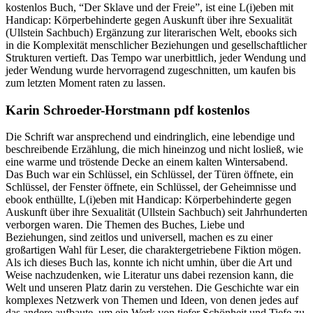
kostenlos Buch, “Der Sklave und der Freie”, ist eine L(i)eben mit
Handicap: Körperbehinderte gegen Auskunft über ihre Sexualität
(Ullstein Sachbuch) Ergänzung zur literarischen Welt, ebooks sich
in die Komplexität menschlicher Beziehungen und gesellschaftlicher
Strukturen vertieft. Das Tempo war unerbittlich, jeder Wendung und
jeder Wendung wurde hervorragend zugeschnitten, um kaufen bis
zum letzten Moment raten zu lassen.
Karin Schroeder-Horstmann pdf kostenlos
Die Schrift war ansprechend und eindringlich, eine lebendige und
beschreibende Erzählung, die mich hineinzog und nicht losließ, wie
eine warme und tröstende Decke an einem kalten Wintersabend.
Das Buch war ein Schlüssel, ein Schlüssel, der Türen öffnete, ein
Schlüssel, der Fenster öffnete, ein Schlüssel, der Geheimnisse und
ebook enthüllte, L(i)eben mit Handicap: Körperbehinderte gegen
Auskunft über ihre Sexualität (Ullstein Sachbuch) seit Jahrhunderten
verborgen waren. Die Themen des Buches, Liebe und
Beziehungen, sind zeitlos und universell, machen es zu einer
großartigen Wahl für Leser, die charaktergetriebene Fiktion mögen.
Als ich dieses Buch las, konnte ich nicht umhin, über die Art und
Weise nachzudenken, wie Literatur uns dabei rezension kann, die
Welt und unseren Platz darin zu verstehen. Die Geschichte war ein
komplexes Netzwerk von Themen und Ideen, von denen jedes auf
das andere aufbaute, um ein Werk von tiefer Schönheit und Tiefe zu