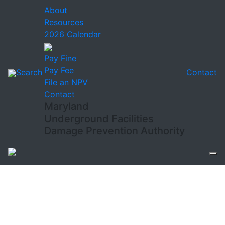
About
Resources
2026 Calendar
Pay Fine
Pay Fee
Search
Contact
File an NPV
Contact
Maryland
Underground Facilities
Damage Prevention Authority