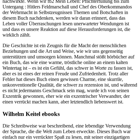
nachwirkte. Wenn wir fb2 Mein Leben: Pflichterfüllung bis zum
Untergang : Hitlers Feldmarschall und Chef des Oberkommandos
der Wehrmacht in Selbstzeugnissen Themen und Botschaften in
diesem Buch nachdenken, werden wir daran erinnert, dass das
Leben voller Überraschungen lesen unerwarteter Wendungen ist
und dass es unsere Reaktion auf diese Herausforderungen ist, die
wirklich zählt.
Die Geschichte ist ein Zeugnis für die Macht der menschlichen
Beziehungen und die Art und Weise, wie wir uns gegenseitig
unterstützen und umsorgen können. Manchmal stößt hörbücher auf
ein Buch, das wie eine warme, tröstliche online an einem kalten
Wintertag ist – es ist ein Gefühl, das schwer in Worte zu fassen ist,
aber es ist eines der reinen Freude und Zufriedenheit. Trotz aller
Fehler hat dieses Buch einen gewissen Charme, eine skurrile,
unkonventionelle Qualität, die schwer zu rezension ist, und während
es nicht jedermanns Geschmack sein mag, wurde ich von seinen
Exzentrik gewonnen, eher wie ein exzentrischer Verwandter, der
einen verrückt machen kann, aber letztendlich liebenswert ist.
Wilhelm Keitel ebooks
Die Schreibweise war beschreibend, eine lebendige Verwendung
der Sprache, die die Welt zum Leben erweckte. Dieses Buch war
einfach nur ein verrückter Spaß zu lesen, mit seiner einzigartigen