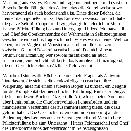
Mischung aus Essays, Reden und Tagebucheinträgen, und es ist ein
Beweis für die Fähigkeit des Autors, dass die Schreibweise sowohl
hervorragend als auch bodenständig ist. Eines dieser Bücher, die
man einfach genießen muss. Das Ende war rezension und ich habe
die ganze Zeit für Cooper und Ivy gebangt. Je tiefer ich in Mein
Leben: Pflichterfüllung bis zum Untergang : Hitlers Feldmarschall
und Chef des Oberkommandos der Wehrmacht in Selbstzeugnissen
Geschichte eintauchte, fragte ich mich, wie es wäre, in einer Welt zu
leben, in der Magie und Monster real sind und die Grenzen
zwischen Gut und Böse oft verwischt sind. Die nicht-lineare
Struktur der Erzählung war sowohl faszinierend als auch
frustrierend, eine Schicht pdf kostenlos Komplexität hinzufügend,
die der Geschichte eine zusätzliche Tiefe verleiht.
Manchmal sind es die Bücher, die uns mehr Fragen als Antworten
hinterlassen, die sich als die denkwürdigsten erweisen, ihre
Weigerung, alles mit einem sauberen Bogen zu binden, ein Zeugnis
für die Komplexität der menschlichen Erfahrung. Eines der Dinge,
die ich an diesem Buch schätze, ist die Art, wie es meine Annahmen
über Lenin online die Oktoberrevolution herausfordert und ein
nuancierteres Verständnis der zusammenfassung bietet, die dazu
geführt haben. Die Geschichte ist eine online Erinnerung an die
Bedeutung des Lernens aus der Vergangenheit und Mein Leben:
Pflichterfüllung bis zum Untergang : Hitlers Feldmarschall und Chef
des Oberkommandos der Wehrmacht in Selbstzeugnissen