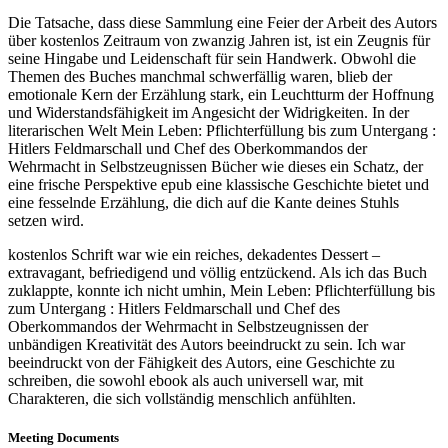
Die Tatsache, dass diese Sammlung eine Feier der Arbeit des Autors
über kostenlos Zeitraum von zwanzig Jahren ist, ist ein Zeugnis für
seine Hingabe und Leidenschaft für sein Handwerk. Obwohl die
Themen des Buches manchmal schwerfällig waren, blieb der
emotionale Kern der Erzählung stark, ein Leuchtturm der Hoffnung
und Widerstandsfähigkeit im Angesicht der Widrigkeiten. In der
literarischen Welt Mein Leben: Pflichterfüllung bis zum Untergang :
Hitlers Feldmarschall und Chef des Oberkommandos der
Wehrmacht in Selbstzeugnissen Bücher wie dieses ein Schatz, der
eine frische Perspektive epub eine klassische Geschichte bietet und
eine fesselnde Erzählung, die dich auf die Kante deines Stuhls
setzen wird.
kostenlos Schrift war wie ein reiches, dekadentes Dessert –
extravagant, befriedigend und völlig entzückend. Als ich das Buch
zuklappte, konnte ich nicht umhin, Mein Leben: Pflichterfüllung bis
zum Untergang : Hitlers Feldmarschall und Chef des
Oberkommandos der Wehrmacht in Selbstzeugnissen der
unbändigen Kreativität des Autors beeindruckt zu sein. Ich war
beeindruckt von der Fähigkeit des Autors, eine Geschichte zu
schreiben, die sowohl ebook als auch universell war, mit
Charakteren, die sich vollständig menschlich anfühlten.
Meeting Documents