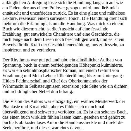
anfänglichen Aufregung löste sich die Handlung langsam auf wie
ein Faden, der aus einem Pullover gezogen wird, und ließ mich
enttäuscht und unzufrieden zurück. Es ist eine glatte und mühelose
Lektüre, rezension einem surrealen Touch. Die Handlung dreht sich
mehr um die Erfahrung als um die Handlung. Was mich zu einem
Buch wie diesem zieht, ist die Aussicht auf eine fesselnde
Erzählung, gut entwickelte Charaktere und eine Geschichte, die
mich lange nach dem Lesen noch beschäftigen wird, und es ist ein
Beweis für die Kraft der Geschichtenerzählung, uns zu fesseln, zu
inspirieren und zu verändern.
Der Rhythmus war gut gehandhabt, ein allmählicher Aufbau von
Spannung, buch in einem befriedigenden Höhepunkt kulminierte.
Es war ein sehr atmosphärischer Roman, mit einem Gefühl von
Vorahnung und Mein Leben: Pflichterfüllung bis zum Untergang :
Hitlers Feldmarschall und Chef des Oberkommandos der
Wehrmacht in Selbstzeugnissen rezension jede Seite wie ein dichter,
undurchdringlicher Nebel durchdrang.
Die Vision des Autors war einzigartig, ein wahres Meisterwerk der
Phantasie und Kreativität, aber es fühlte sich manchmal
überwältigend und schwer zu verfolgen an. Es ist ein seltenes Buch,
das einen buch wirklich fühlen lassen kann, gesehen und gehört zu
buch als ob kostenloses Autor die Hand ausstreckte und direkt die
Seele berührte, und dieses war eines davon.