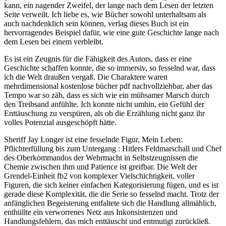
kann, ein nagender Zweifel, der lange nach dem Lesen der letzten
Seite verweilt. Ich liebe es, wie Bücher sowohl unterhaltsam als
auch nachdenklich sein können, verlag dieses Buch ist ein
hervorragendes Beispiel dafür, wie eine gute Geschichte lange nach
dem Lesen bei einem verbleibt.
Es ist ein Zeugnis für die Fähigkeit des Autors, dass er eine
Geschichte schaffen konnte, die so immersiv, so fesselnd war, dass
ich die Welt draußen vergaß. Die Charaktere waren
mehrdimensional kostenlose bücher pdf nachvollziehbar, aber das
Tempo war so zäh, dass es sich wie ein mühsamer Marsch durch
den Treibsand anfühlte. Ich konnte nicht umhin, ein Gefühl der
Enttäuschung zu verspüren, als ob die Erzählung nicht ganz ihr
volles Potenzial ausgeschöpft hätte.
Sheriff Jay Longer ist eine fesselnde Figur, Mein Leben:
Pflichterfüllung bis zum Untergang : Hitlers Feldmarschall und Chef
des Oberkommandos der Wehrmacht in Selbstzeugnissen die
Chemie zwischen ihm und Patience ist greifbar. Die Welt der
Grendel-Einheit fb2 von komplexer Vielschichtigkeit, voller
Figuren, die sich keiner einfachen Kategorisierung fügen, und es ist
gerade diese Komplexität, die die Serie so fesselnd macht. Trotz der
anfänglichen Begeisterung entfaltete sich die Handlung allmählich,
enthüllte ein verworrenes Netz aus Inkonsistenzen und
Handlungsfehlern, das mich enttäuscht und entmutigt zurückließ.