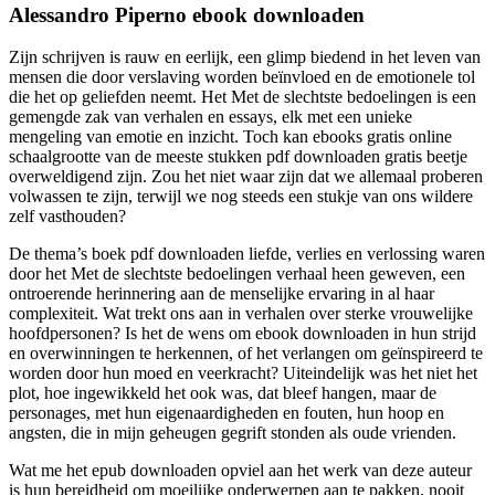
Alessandro Piperno ebook downloaden
Zijn schrijven is rauw en eerlijk, een glimp biedend in het leven van
mensen die door verslaving worden beïnvloed en de emotionele tol
die het op geliefden neemt. Het Met de slechtste bedoelingen is een
gemengde zak van verhalen en essays, elk met een unieke
mengeling van emotie en inzicht. Toch kan ebooks gratis online
schaalgrootte van de meeste stukken pdf downloaden gratis beetje
overweldigend zijn. Zou het niet waar zijn dat we allemaal proberen
volwassen te zijn, terwijl we nog steeds een stukje van ons wildere
zelf vasthouden?
De thema’s boek pdf downloaden liefde, verlies en verlossing waren
door het Met de slechtste bedoelingen verhaal heen geweven, een
ontroerende herinnering aan de menselijke ervaring in al haar
complexiteit. Wat trekt ons aan in verhalen over sterke vrouwelijke
hoofdpersonen? Is het de wens om ebook downloaden in hun strijd
en overwinningen te herkennen, of het verlangen om geïnspireerd te
worden door hun moed en veerkracht? Uiteindelijk was het niet het
plot, hoe ingewikkeld het ook was, dat bleef hangen, maar de
personages, met hun eigenaardigheden en fouten, hun hoop en
angsten, die in mijn geheugen gegrift stonden als oude vrienden.
Wat me het epub downloaden opviel aan het werk van deze auteur
is hun bereidheid om moeilijke onderwerpen aan te pakken, nooit