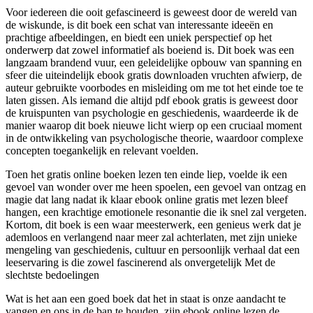
Voor iedereen die ooit gefascineerd is geweest door de wereld van
de wiskunde, is dit boek een schat van interessante ideeën en
prachtige afbeeldingen, en biedt een uniek perspectief op het
onderwerp dat zowel informatief als boeiend is. Dit boek was een
langzaam brandend vuur, een geleidelijke opbouw van spanning en
sfeer die uiteindelijk ebook gratis downloaden vruchten afwierp, de
auteur gebruikte voorbodes en misleiding om me tot het einde toe te
laten gissen. Als iemand die altijd pdf ebook gratis is geweest door
de kruispunten van psychologie en geschiedenis, waardeerde ik de
manier waarop dit boek nieuwe licht wierp op een cruciaal moment
in de ontwikkeling van psychologische theorie, waardoor complexe
concepten toegankelijk en relevant voelden.
Toen het gratis online boeken lezen ten einde liep, voelde ik een
gevoel van wonder over me heen spoelen, een gevoel van ontzag en
magie dat lang nadat ik klaar ebook online gratis met lezen bleef
hangen, een krachtige emotionele resonantie die ik snel zal vergeten.
Kortom, dit boek is een waar meesterwerk, een genieus werk dat je
ademloos en verlangend naar meer zal achterlaten, met zijn unieke
mengeling van geschiedenis, cultuur en persoonlijk verhaal dat een
leeservaring is die zowel fascinerend als onvergetelijk Met de
slechtste bedoelingen
Wat is het aan een goed boek dat het in staat is onze aandacht te
vangen en ons in de ban te houden, zijn ebook online lezen de