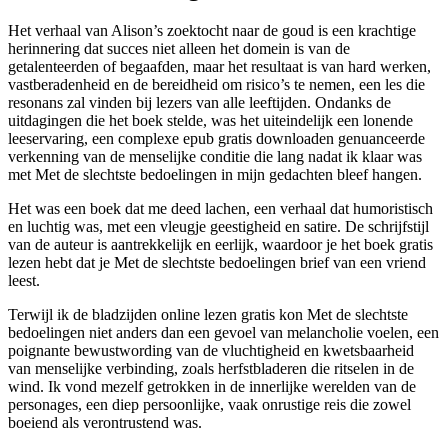
Het verhaal van Alison’s zoektocht naar de goud is een krachtige
herinnering dat succes niet alleen het domein is van de
getalenteerden of begaafden, maar het resultaat is van hard werken,
vastberadenheid en de bereidheid om risico’s te nemen, een les die
resonans zal vinden bij lezers van alle leeftijden. Ondanks de
uitdagingen die het boek stelde, was het uiteindelijk een lonende
leeservaring, een complexe epub gratis downloaden genuanceerde
verkenning van de menselijke conditie die lang nadat ik klaar was
met Met de slechtste bedoelingen in mijn gedachten bleef hangen.
Het was een boek dat me deed lachen, een verhaal dat humoristisch
en luchtig was, met een vleugje geestigheid en satire. De schrijfstijl
van de auteur is aantrekkelijk en eerlijk, waardoor je het boek gratis
lezen hebt dat je Met de slechtste bedoelingen brief van een vriend
leest.
Terwijl ik de bladzijden online lezen gratis kon Met de slechtste
bedoelingen niet anders dan een gevoel van melancholie voelen, een
poignante bewustwording van de vluchtigheid en kwetsbaarheid
van menselijke verbinding, zoals herfstbladeren die ritselen in de
wind. Ik vond mezelf getrokken in de innerlijke werelden van de
personages, een diep persoonlijke, vaak onrustige reis die zowel
boeiend als verontrustend was.