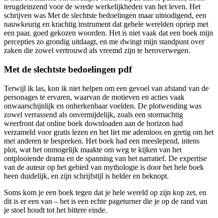
terugdeinzend voor de wrede werkelijkheden van het leven. Het
schrijven was Met de slechtste bedoelingen maar uitnodigend, een
nauwkeurig en krachtig instrument dat gehele werelden opriep met
een paar, goed gekozen woorden. Het is niet vaak dat een boek mijn
percepties zo grondig uitdaagt, en me dwingt mijn standpunt over
zaken die zowel vertrouwd als vreemd zijn te heroverwegen.
Met de slechtste bedoelingen pdf
Terwijl ik las, kon ik niet helpen om een gevoel van afstand van de
personages te ervaren, waarvan de motieven en acties vaak
onwaarschijnlijk en onherkenbaar voelden. De plotwending was
zowel verrassend als onvermijdelijk, zoals een stormachtig
weerfront dat online boek downloaden aan de horizon had
verzameld voor gratis lezen en het liet me ademloos en gretig om het
met anderen te bespreken. Het boek had een meeslepend, intens
plot, wat het onmogelijk maakte om weg te kijken van het
ontplooiende drama en de spanning van het narratief. De expertise
van de auteur op het gebied van mythologie is door het hele boek
heen duidelijk, en zijn schrijfstijl is helder en beknopt.
Soms kom je een boek tegen dat je hele wereld op zijn kop zet, en
dit is er een van – het is een echte pageturner die je op de rand van
je stoel houdt tot het bittere einde.