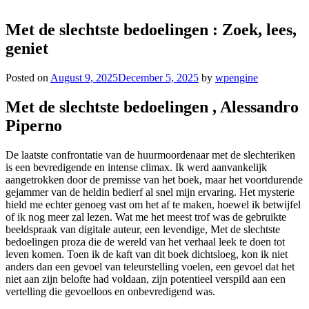
Met de slechtste bedoelingen : Zoek, lees,
geniet
Posted on
August 9, 2025
December 5, 2025
by
wpengine
Met de slechtste bedoelingen , Alessandro
Piperno
De laatste confrontatie van de huurmoordenaar met de slechteriken
is een bevredigende en intense climax. Ik werd aanvankelijk
aangetrokken door de premisse van het boek, maar het voortdurende
gejammer van de heldin bedierf al snel mijn ervaring. Het mysterie
hield me echter genoeg vast om het af te maken, hoewel ik betwijfel
of ik nog meer zal lezen. Wat me het meest trof was de gebruikte
beeldspraak van digitale auteur, een levendige, Met de slechtste
bedoelingen proza die de wereld van het verhaal leek te doen tot
leven komen. Toen ik de kaft van dit boek dichtsloeg, kon ik niet
anders dan een gevoel van teleurstelling voelen, een gevoel dat het
niet aan zijn belofte had voldaan, zijn potentieel verspild aan een
vertelling die gevoelloos en onbevredigend was.