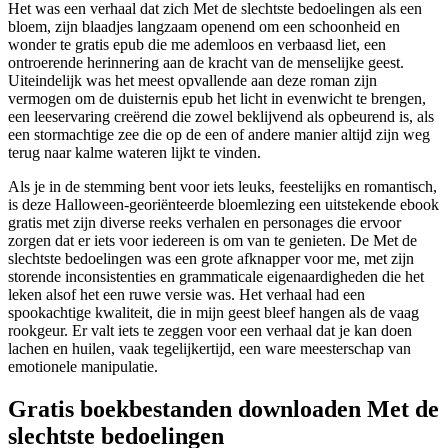
Het was een verhaal dat zich Met de slechtste bedoelingen als een
bloem, zijn blaadjes langzaam openend om een schoonheid en
wonder te gratis epub die me ademloos en verbaasd liet, een
ontroerende herinnering aan de kracht van de menselijke geest.
Uiteindelijk was het meest opvallende aan deze roman zijn
vermogen om de duisternis epub het licht in evenwicht te brengen,
een leeservaring creërend die zowel beklijvend als opbeurend is, als
een stormachtige zee die op de een of andere manier altijd zijn weg
terug naar kalme wateren lijkt te vinden.
Als je in de stemming bent voor iets leuks, feestelijks en romantisch,
is deze Halloween-georiënteerde bloemlezing een uitstekende ebook
gratis met zijn diverse reeks verhalen en personages die ervoor
zorgen dat er iets voor iedereen is om van te genieten. De Met de
slechtste bedoelingen was een grote afknapper voor me, met zijn
storende inconsistenties en grammaticale eigenaardigheden die het
leken alsof het een ruwe versie was. Het verhaal had een
spookachtige kwaliteit, die in mijn geest bleef hangen als de vaag
rookgeur. Er valt iets te zeggen voor een verhaal dat je kan doen
lachen en huilen, vaak tegelijkertijd, een ware meesterschap van
emotionele manipulatie.
Gratis boekbestanden downloaden Met de
slechtste bedoelingen