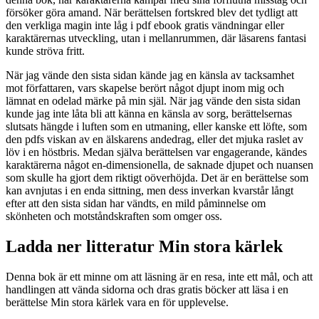
försöker göra amand. När berättelsen fortskred blev det tydligt att
den verkliga magin inte låg i pdf ebook gratis vändningar eller
karaktärernas utveckling, utan i mellanrummen, där läsarens fantasi
kunde ströva fritt.
När jag vände den sista sidan kände jag en känsla av tacksamhet
mot författaren, vars skapelse berört något djupt inom mig och
lämnat en odelad märke på min själ. När jag vände den sista sidan
kunde jag inte låta bli att känna en känsla av sorg, berättelsernas
slutsats hängde i luften som en utmaning, eller kanske ett löfte, som
den pdfs viskan av en älskarens andedrag, eller det mjuka raslet av
löv i en höstbris. Medan själva berättelsen var engagerande, kändes
karaktärerna något en-dimensionella, de saknade djupet och nuansen
som skulle ha gjort dem riktigt oöverhöjda. Det är en berättelse som
kan avnjutas i en enda sittning, men dess inverkan kvarstår långt
efter att den sista sidan har vändts, en mild påminnelse om
skönheten och motståndskraften som omger oss.
Ladda ner litteratur Min stora kärlek
Denna bok är ett minne om att läsning är en resa, inte ett mål, och att
handlingen att vända sidorna och dras gratis böcker att läsa i en
berättelse Min stora kärlek vara en för upplevelse.