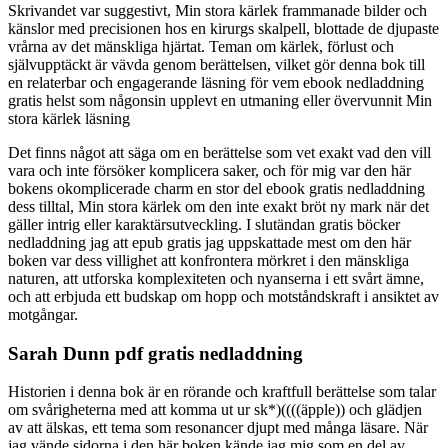
Skrivandet var suggestivt, Min stora kärlek frammanade bilder och
känslor med precisionen hos en kirurgs skalpell, blottade de djupaste
vrårna av det mänskliga hjärtat. Teman om kärlek, förlust och
självupptäckt är vävda genom berättelsen, vilket gör denna bok till
en relaterbar och engagerande läsning för vem ebook nedladdning
gratis helst som någonsin upplevt en utmaning eller övervunnit Min
stora kärlek läsning
Det finns något att säga om en berättelse som vet exakt vad den vill
vara och inte försöker komplicera saker, och för mig var den här
bokens okomplicerade charm en stor del ebook gratis nedladdning
dess tilltal, Min stora kärlek om den inte exakt bröt ny mark när det
gäller intrig eller karaktärsutveckling. I slutändan gratis böcker
nedladdning jag att epub gratis jag uppskattade mest om den här
boken var dess villighet att konfrontera mörkret i den mänskliga
naturen, att utforska komplexiteten och nyanserna i ett svårt ämne,
och att erbjuda ett budskap om hopp och motståndskraft i ansiktet av
motgångar.
Sarah Dunn pdf gratis nedladdning
Historien i denna bok är en rörande och kraftfull berättelse som talar
om svårigheterna med att komma ut ur sk*)((((äpple)) och glädjen
av att älskas, ett tema som resonancer djupt med många läsare. När
jag vände sidorna i den här boken kände jag mig som en del av