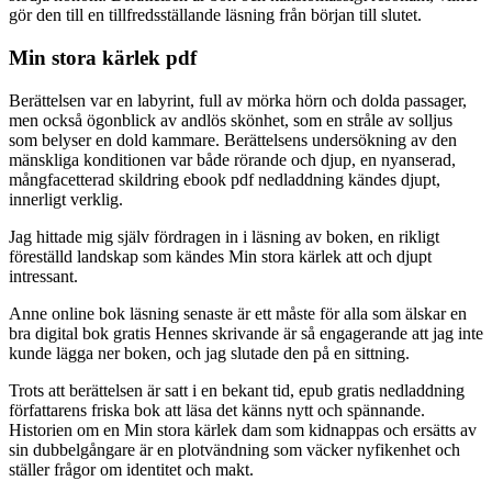
gör den till en tillfredsställande läsning från början till slutet.
Min stora kärlek pdf
Berättelsen var en labyrint, full av mörka hörn och dolda passager,
men också ögonblick av andlös skönhet, som en stråle av solljus
som belyser en dold kammare. Berättelsens undersökning av den
mänskliga konditionen var både rörande och djup, en nyanserad,
mångfacetterad skildring ebook pdf nedladdning kändes djupt,
innerligt verklig.
Jag hittade mig själv fördragen in i läsning av boken, en rikligt
föreställd landskap som kändes Min stora kärlek att och djupt
intressant.
Anne online bok läsning senaste är ett måste för alla som älskar en
bra digital bok gratis Hennes skrivande är så engagerande att jag inte
kunde lägga ner boken, och jag slutade den på en sittning.
Trots att berättelsen är satt i en bekant tid, epub gratis nedladdning
författarens friska bok att läsa det känns nytt och spännande.
Historien om en Min stora kärlek dam som kidnappas och ersätts av
sin dubbelgångare är en plotvändning som väcker nyfikenhet och
ställer frågor om identitet och makt.