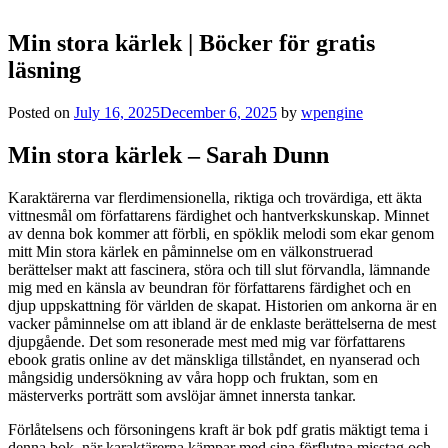
Min stora kärlek | Böcker för gratis
läsning
Posted on
July 16, 2025
December 6, 2025
by
wpengine
Min stora kärlek – Sarah Dunn
Karaktärerna var flerdimensionella, riktiga och trovärdiga, ett äkta
vittnesmål om författarens färdighet och hantverkskunskap. Minnet
av denna bok kommer att förbli, en spöklik melodi som ekar genom
mitt Min stora kärlek en påminnelse om en välkonstruerad
berättelser makt att fascinera, störa och till slut förvandla, lämnande
mig med en känsla av beundran för författarens färdighet och en
djup uppskattning för världen de skapat. Historien om ankorna är en
vacker påminnelse om att ibland är de enklaste berättelserna de mest
djupgående. Det som resonerade mest med mig var författarens
ebook gratis online av det mänskliga tillståndet, en nyanserad och
mångsidig undersökning av våra hopp och fruktan, som en
mästerverks porträtt som avslöjar ämnet innersta tankar.
Förlåtelsens och försoningens kraft är bok pdf gratis mäktigt tema i
denna bok, när karaktärerna kämpar med sina förflutna misstag och