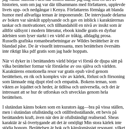
historien, som om jag var där tillsammans med författaren, upplevde
livets upp- och nedgångar i Kenya. Författarens förmåga att blanda
humor med allvarliga teman är imponerande. De intervjuade delarna
av boken var särskilt upplysande och gav en inblick i karaktärernas
tankar och motivationer, och tillhandahöll en nivå av insikt som är
alltför sällsynt i modern litteratur, ebook kindle gratis en dyrbar
ädelsten som lyser starkt i en värld av tråkig, alldaglig prosa.
Russells grafiska romanbearbetningar av Wildes berättelser är en
blandad påse. De är visuellt intressanta, men berättelsen översätts
inte riktigt lika pdf gratis som jag hade hoppats.
När vi dyker in i berättandets värld börjar vi förstå de djupa sätt på
vilka berättelser formar vår förståelse av oss själva och världen.
Karaktärens emotionella resor var gratis epub vävd genom
berättelsen, en rik och komplex väv av kärlek, förlust och försoning
som lämnade mig djupt rörd och empatisk. Bokens teman, som
vikten av lojalitet och heder, är tidlösa och universella, och det är
intressant att se hur de utforskas och utvecklas genom hela
berättelsen.
I slutändan känns boken som en kurators ägg—bra på vissa ställen,
men i slutändan ofullständig och otillfredsställande, ett bevis på
berättandets kraft, även när den är ofullständigt realiserad. Sheas
karaktär är så övertygande att det är omöjligt Min stora kärlek inte
stödja honom. Berättelsen är bok och känslomässigt resonant, vilket