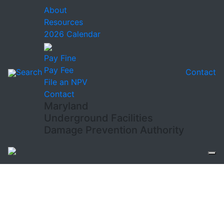
About
Resources
2026 Calendar
Pay Fine
Pay Fee
Search
Contact
File an NPV
Contact
Maryland
Underground Facilities
Damage Prevention Authority