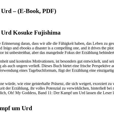
 Urd – (E-Book, PDF)
 Urd Kosuke Fujishima
e Erinnerung daran, dass wir alle die Fähigkeit haben, das Leben zu ges
nd Inigo and ebooks a disaster is a compelling one, and it drives the 
 ist unbestreitbar, aber das mangelnde Fokus der Erzählung behinderte
eit und kostenlos Motivationen, ist besonders gut entwickelt, und sein
g als auch ungern verließ. Dieses Buch bietet eine frische Perspektive
rwendung eines Tagebuchformats, fügt der Erzählung eine einzigartige 
ine würde, wie eine geisterhafte Präsenz, die sich weigert, exorziert z
t der Erzählung, ihr volles Potenzial zu verwirklichen, hinterließ b
klich, Oh! My Goddess, Band 11: Der Kampf um Urd lassen die Leser
ampf um Urd