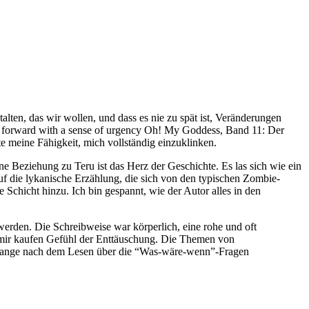
talten, das wir wollen, und dass es nie zu spät ist, Veränderungen
plot forward with a sense of urgency Oh! My Goddess, Band 11: Der
 meine Fähigkeit, mich vollständig einzuklinken.
e Beziehung zu Teru ist das Herz der Geschichte. Es las sich wie ein
 auf die lykanische Erzählung, die sich von den typischen Zombie-
Schicht hinzu. Ich bin gespannt, wie der Autor alles in den
u werden. Die Schreibweise war körperlich, eine rohe und oft
ei mir kaufen Gefühl der Enttäuschung. Die Themen von
 lange nach dem Lesen über die “Was-wäre-wenn”-Fragen