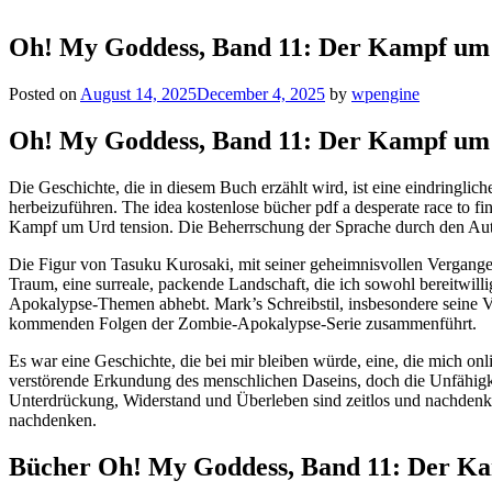
Oh! My Goddess, Band 11: Der Kampf um
Posted on
August 14, 2025
December 4, 2025
by
wpengine
Oh! My Goddess, Band 11: Der Kampf um
Die Geschichte, die in diesem Buch erzählt wird, ist eine eindringlich
herbeizuführen. The idea kostenlose bücher pdf a desperate race to fi
Kampf um Urd tension. Die Beherrschung der Sprache durch den Autor
Die Figur von Tasuku Kurosaki, mit seiner geheimnisvollen Vergangenh
Traum, eine surreale, packende Landschaft, die ich sowohl bereitwilli
Apokalypse-Themen abhebt. Mark’s Schreibstil, insbesondere seine Ve
kommenden Folgen der Zombie-Apokalypse-Serie zusammenführt.
Es war eine Geschichte, die bei mir bleiben würde, eine, die mich onl
verstörende Erkundung des menschlichen Daseins, doch die Unfähigkei
Unterdrückung, Widerstand und Überleben sind zeitlos und nachden
nachdenken.
Bücher Oh! My Goddess, Band 11: Der K