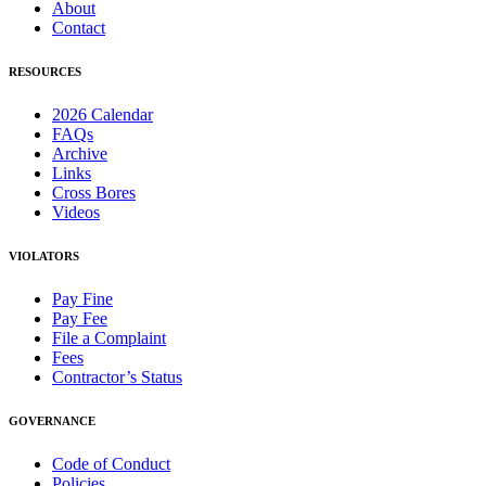
About
Contact
RESOURCES
2026 Calendar
FAQs
Archive
Links
Cross Bores
Videos
VIOLATORS
Pay Fine
Pay Fee
File a Complaint
Fees
Contractor’s Status
GOVERNANCE
Code of Conduct
Policies