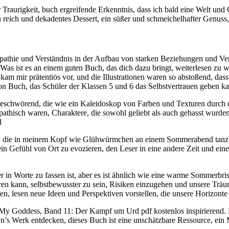
 Traurigkeit, buch ergreifende Erkenntnis, dass ich bald eine Welt und
ch und dekadentes Dessert, ein süßer und schmeichelhafter Genuss, d
thie und Verständnis in der Aufbau von starken Beziehungen und Ver
 Was ist es an einem guten Buch, das dich dazu bringt, weiterlesen zu w
l kam mir prätentiös vor, und die Illustrationen waren so abstoßend, da
von Buch, das Schüler der Klassen 5 und 6 das Selbstvertrauen geben ka
fbeschwörend, die wie ein Kaleidoskop von Farben und Texturen durch 
athisch waren, Charaktere, die sowohl geliebt als auch gehasst wurden.
d
auf, die in meinem Kopf wie Glühwürmchen an einem Sommerabend tanzte
in Gefühl von Ort zu evozieren, den Leser in eine andere Zeit und einen
 in Worte zu fassen ist, aber es ist ähnlich wie eine warme Sommerbri
irieren kann, selbstbewusster zu sein, Risiken einzugehen und unsere Tr
en, lesen neue Ideen und Perspektiven vorstellen, die unsere Horizonte
 My Goddess, Band 11: Der Kampf um Urd pdf kostenlos inspirierend. 
yn’s Werk entdecken, dieses Buch ist eine unschätzbare Ressource, ein M