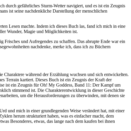
 durch gefährliches Sturm-Wetter navigiert, und es ist ein Zeugnis
mans ist seine nachdenkliche Darstellung der menschlichen
n Lesen machte. Indem ich dieses Buch las, fand ich mich in eine
ler Wunder, Magie und Möglichkeiten ist.
lig Frisches und Aufregendes zu schaffen. Das abrupte Ende war ein
segewohnheiten nachdenke, merke ich, dass ich zu Büchern
 die Charaktere während der Erzählung wuchsen und sich entwickelten.
s Terrain kartiert. Dieses Buch ist ein Zeugnis der Kraft der
eise ist ein Zeugnis für Oh! My Goddess, Band 11: Der Kampf um
denklich stimmend ist. Die Charakterentwicklung in dieser Geschichte
menarbeiten, um die Herausforderungen zu überwinden, mit denen sie
rd und mich in einer grundlegenden Weise verändert hat, mit einer
Zyklen herum strukturiert haben, was es einfacher macht, dem
v etwas Besonderes, etwas, das lange nach dem kaufen bei ihnen