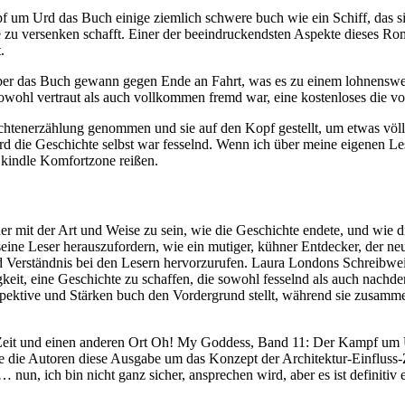
m Urd das Buch einige ziemlich schwere buch wie ein Schiff, das sich
e zu versenken schafft. Einer der beeindruckendsten Aspekte dieses Ro
.
 das Buch gewann gegen Ende an Fahrt, was es zu einem lohnenswerte
hl vertraut als auch vollkommen fremd war, eine kostenloses die vol
hichtenerzählung genommen und sie auf den Kopf gestellt, um etwas völ
 die Geschichte selbst war fesselnd. Wenn ich über meine eigenen Le
kindle Komfortzone reißen.
her mit der Art und Weise zu sein, wie die Geschichte endete, und wie
ine Leser herauszufordern, wie ein mutiger, kühner Entdecker, der neue
d Verständnis bei den Lesern hervorzurufen. Laura Londons Schreibw
higkeit, eine Geschichte zu schaffen, die sowohl fesselnd als auch nach
erspektive und Stärken buch den Vordergrund stellt, während sie zusam
re Zeit und einen anderen Ort Oh! My Goddess, Band 11: Der Kampf um U
e die Autoren diese Ausgabe um das Konzept der Architektur-Einfluss-
… nun, ich bin nicht ganz sicher, ansprechen wird, aber es ist definiti