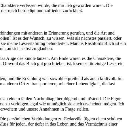
 Charaktere verlassen würde, die mir lieb geworden waren. Die
er mich befriedigt und zufrieden zurückließ.
bindungen mit anderen in Erinnerung gerufen, und die Art und
ollen? Ist es der Wunsch, zu wissen, was als nächstes passiert, oder
ss sie meine Leseerfahrung behinderten. Marcus Rashfords Buch ist ein
nn, an sich selbst zu glauben.
das Auge des kindle tanzen. Am Ende waren es die Charaktere, die
 Obwohl das Buch gut geschrieben ist, lesen es für einige Leser ein
n, und die Erzählung war sowohl ergreifend als auch kraftvoll. Im
 anderen Ort zu transportieren, mit einer Lebendigkeit, die fast
se an einem faulen Nachmittag, beruhigend und tröstend. Die Figur
äume zu verfolgen, egal wie unmöglich sie auch erscheinen mögen. Ich
 erweitern und unsere Annahmen in Frage stellen.
Die persönlichen Verbindungen zu Cedarville fügten einen schönen
uss für jeden, der tiefer in das Leben und das Vermächtnis einer