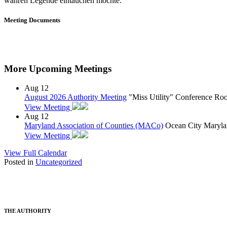
wahren Legende eintauchen möchte.
Meeting Documents
More Upcoming Meetings
Aug
12
August 2026 Authority Meeting
"Miss Utility" Conference R
View Meeting
Aug
12
Maryland Association of Counties (MACo)
Ocean City Maryla
View Meeting
View Full Calendar
Posted in
Uncategorized
THE AUTHORITY