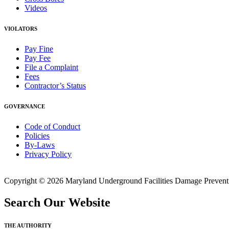
Videos
VIOLATORS
Pay Fine
Pay Fee
File a Complaint
Fees
Contractor’s Status
GOVERNANCE
Code of Conduct
Policies
By-Laws
Privacy Policy
Copyright © 2026 Maryland Underground Facilities Damage Prevention
Search Our Website
THE AUTHORITY