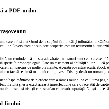
tă a PDF-urilor
Braşoveanu
une care a fost atât Omul de la capătul firului cât și tulburătoare. Călăt
tul lor. Diversitatea de subiecte acoperite este un testimoniu al curiozități
sibilă, un remindeu că adesea adevăratele truismuri sunt cele care se află
 sperie în proporție egală. Este un testament al abilității autorului că pe
pe care l-am parcurs de multe ori înainte. Această povestire scurtă ebook 
dulce o fac să se simtă mai mult ca o poveste Disney decât un roman pe d
ent înspăimântător de pierdere care a rămas mult după ce ultima pagină a
defect gratuită și este exact această imperfecțiune care o face atât de cap
a frumuseții și tristeții care se aflau chiar sub suprafață. Nu știam ce să
l firului