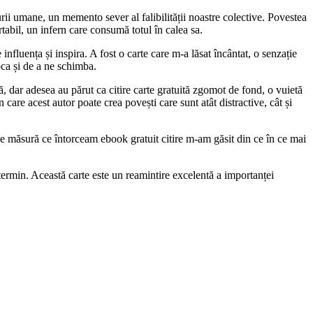
rii umane, un memento sever al falibilității noastre colective. Povestea
rtabil, un infern care consumă totul în calea sa.
influența și inspira. A fost o carte care m-a lăsat încântat, o senzație
oca și de a ne schimba.
ă, dar adesea au părut ca citire carte gratuită zgomot de fond, o vuietă
are acest autor poate crea povești care sunt atât distractive, cât și
i. Pe măsură ce întorceam ebook gratuit citire m-am găsit din ce în ce mai
o termin. Această carte este un reamintire excelentă a importanței