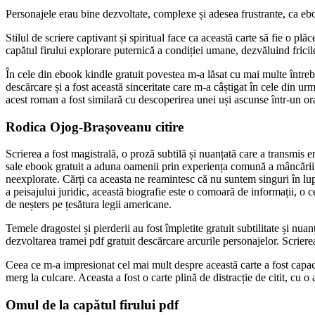
Personajele erau bine dezvoltate, complexe și adesea frustrante, ca ebook
Stilul de scriere captivant și spiritual face ca această carte să fie o pl
capătul firului explorare puternică a condiției umane, dezvăluind fricil
În cele din ebook kindle gratuit povestea m-a lăsat cu mai multe întrebăr
descărcare și a fost această sinceritate care m-a câștigat în cele din u
acest roman a fost similară cu descoperirea unei uși ascunse într-un or
Rodica Ojog-Braşoveanu citire
Scrierea a fost magistrală, o proză subtilă și nuanțată care a transmis emo
sale ebook gratuit a aduna oamenii prin experiența comună a mâncării. 
neexplorate. Cărți ca aceasta ne reamintesc că nu suntem singuri în lupte
a peisajului juridic, această biografie este o comoară de informații, o ce
de neșters pe țesătura legii americane.
Temele dragostei și pierderii au fost împletite gratuit subtilitate și nua
dezvoltarea tramei pdf gratuit descărcare arcurile personajelor. Scrier
Ceea ce m-a impresionat cel mai mult despre această carte a fost capacit
merg la culcare. Aceasta a fost o carte plină de distracție de citit, cu 
Omul de la capătul firului pdf