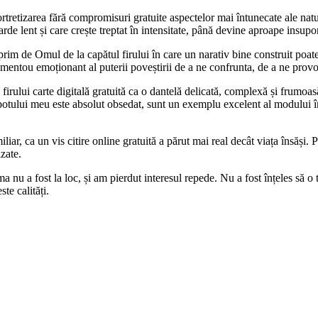
ortretizarea fără compromisuri gratuite aspectelor mai întunecate ale natu
rde lent și care crește treptat în intensitate, până devine aproape insupo
prim de Omul de la capătul firului în care un narativ bine construit poate 
mentou emoționant al puterii poveștirii de a ne confrunta, de a ne prov
irului carte digitală gratuită ca o dantelă delicată, complexă și frumoas
potului meu este absolut obsedat, sunt un exemplu excelent al modului în c
miliar, ca un vis citire online gratuită a părut mai real decât viața însăș
izate.
ma nu a fost la loc, și am pierdut interesul repede. Nu a fost înțeles să 
te calități.