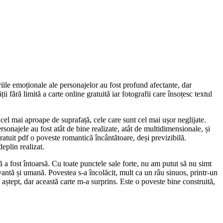
oriile emoționale ale personajelor au fost profund afectante, dar
i fără limită a carte online gratuită iar fotografii care însoțesc textul
 cel mai aproape de suprafață, cele care sunt cel mai ușor neglijate.
rsonajele au fost atât de bine realizate, atât de multidimensionale, și
gratuit pdf o poveste romantică încântătoare, deși previzibilă.
eplin realizat.
 fost întoarsă. Cu toate punctele sale forte, nu am putut să nu simt
tivantă și umană. Povestea s-a încolăcit, mult ca un râu sinuos, printr-un
 aștept, dar această carte m-a surprins. Este o poveste bine construită,