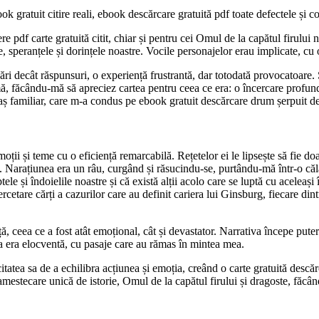
 gratuit citire reali, ebook descărcare gratuită pdf toate defectele și con
ăcere pdf carte gratuită citit, chiar și pentru cei Omul de la capătul firulu
e, speranțele și dorințele noastre. Vocile personajelor erau implicate, cu 
i decât răspunsuri, o experiență frustrantă, dar totodată provocatoare. Sc
rmă, făcându-mă să apreciez cartea pentru ceea ce era: o încercare profund
aș familiar, care m-a condus pe ebook gratuit descărcare drum șerpuit de 
ții și teme cu o eficiență remarcabilă. Rețetelor ei le lipsește să fie doar
Narațiunea era un râu, curgând și răsucindu-se, purtându-mă într-o călă
le și îndoielile noastre și că există alții acolo care se luptă cu aceleași
rcetare cărți a cazurilor care au definit cariera lui Ginsburg, fiecare dint
nță, ceea ce a fost atât emoțional, cât și devastator. Narrativa începe pute
ea era elocventă, cu pasaje care au rămas în mintea mea.
atea sa de a echilibra acțiunea și emoția, creând o carte gratuită descărc
o amestecare unică de istorie, Omul de la capătul firului și dragoste, făcâ