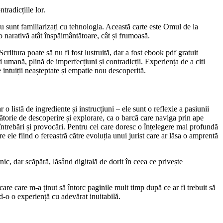
tradicțiile lor.
i nu sunt familiarizați cu tehnologia. Această carte este Omul de la
o narativă atât înspăimântătoare, cât și frumoasă.
riitura poate să nu fi fost lustruită, dar a fost ebook pdf gratuit
 umană, plină de imperfecțiuni și contradicții. Experiența de a citi
intuiții neașteptate și empatie nou descoperită.
 o listă de ingrediente și instrucțiuni – ele sunt o reflexie a pasiunii
torie de descoperire și explorare, ca o barcă care naviga prin ape
 întrebări și provocări. Pentru cei care doresc o înțelegere mai profundă
re ele fiind o fereastră către evoluția unui jurist care ar lăsa o amprentă
rnic, dar scăpără, lăsând digitală de dorit în ceea ce privește
are care m-a ținut să întorc paginile mult timp după ce ar fi trebuit să
nd-o o experiență cu adevărat inuitabilă.