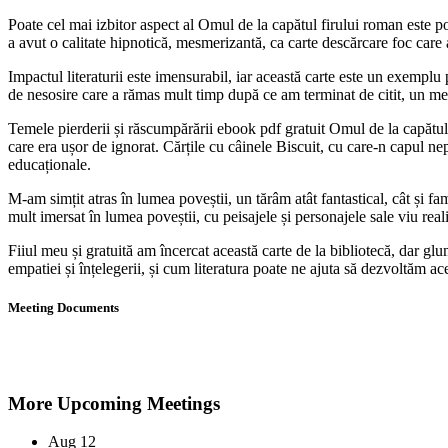
Poate cel mai izbitor aspect al Omul de la capătul firului roman este p
a avut o calitate hipnotică, mesmerizantă, ca carte descărcare foc care a
Impactul literaturii este imensurabil, iar această carte este un exemplu 
de nesosire care a rămas mult timp după ce am terminat de citit, un me
Temele pierderii și răscumpărării ebook pdf gratuit Omul de la capătul f
care era ușor de ignorat. Cărțile cu câinele Biscuit, cu care-n capul ne
educaționale.
M-am simțit atras în lumea poveștii, un tărâm atât fantastical, cât și fa
mult imersat în lumea poveștii, cu peisajele și personajele sale viu real
Fiiul meu și gratuită am încercat această carte de la bibliotecă, dar glu
empatiei și înțelegerii, și cum literatura poate ne ajuta să dezvoltăm aces
Meeting Documents
More Upcoming Meetings
Aug
12