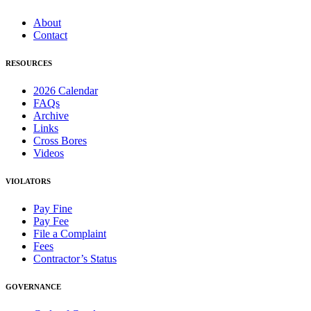
About
Contact
RESOURCES
2026 Calendar
FAQs
Archive
Links
Cross Bores
Videos
VIOLATORS
Pay Fine
Pay Fee
File a Complaint
Fees
Contractor’s Status
GOVERNANCE