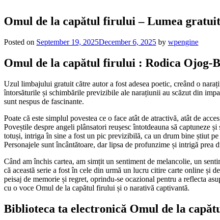
Omul de la capătul firului – Lumea gratui
Posted on
September 19, 2025
December 6, 2025
by
wpengine
Omul de la capătul firului : Rodica Ojog-
Uzul limbajului gratuit către autor a fost adesea poetic, creând o narați
întorsăturile și schimbările previzibile ale narațiunii au scăzut din impac
sunt nespus de fascinante.
Poate că este simplul povestea ce o face atât de atractivă, atât de acce
Poveștile despre angeli plânsatori reușesc întotdeauna să captuneze și să
totuși, intriga în sine a fost un pic previzibilă, ca un drum bine știut 
Personajele sunt încântătoare, dar lipsa de profunzime și intrigă prea 
Când am închis cartea, am simțit un sentiment de melancolie, un sentim
că această serie a fost în cele din urmă un lucru citire carte online și 
peisaj de memorie și regret, oprindu-se ocazional pentru a reflecta asupr
cu o voce Omul de la capătul firului și o narativă captivantă.
Biblioteca ta electronică Omul de la capătu