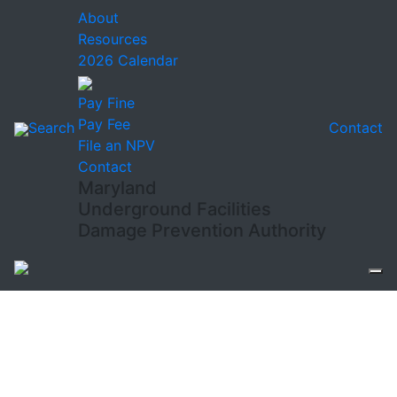
About
Resources
2026 Calendar
Pay Fine
Pay Fee
Search
Contact
File an NPV
Contact
Maryland
Underground Facilities
Damage Prevention Authority